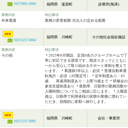
S0179681-0006
福岡県 遠賀町
診療所(無床)
業務内容
特記事項
外来看護
業務の変更範囲:当法人の定める範囲
福岡県 川崎町
その他社会福祉施設
S0213237-0004
業務内容
特記事項
その他
＊2025年9月開設、定員9名のグループホームで丁
寧に対応できる環境です。既存スタッフとともに
一から安心して取り組めるサポート体制を整えて
います。 ＊看護師3年以上：必須 ＊普通自動車運
転免許：必須（AT限定可） ＊定年制度あり：65
歳 再雇用制度あり：上限70歳まで ＊研修会の
参加支援制度あり ＊夜勤帯、日勤帯の勤務回数や
入職時期についてもご相談に応じます。 ＊入職直
後は、日勤帯で利用者様の状態や業務に慣れてい
ただき、段階的に夜勤へ移行します。
福岡県 川崎町
会社・事業所
S0213237-0005