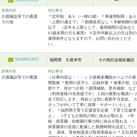
S0116197-0112
業務内容
特記事項
介護施設等での看護
＊定年制：あり（一律63歳） ＊再雇用制尾：あり
その他
（上限65歳まで） ＊勤務延長なし ＊年齢制限62
以下 （定年を上限として、雇用期間の定めなく
63歳未満の方を雇用） ※定年年齢以上の方は別の
雇用条件となりますので、お問い合わせくださ
い。
S0129032-0075
福岡県 久留米市
その他社会福祉施設
業務内容
特記事項
介護施設等での看護
＜仕事内容は・・・＞ 小規模多機能ホームでの夜
間勤務 ＊夜間の見守り、記録作業 ＊食事介助、
腔ケア、排せつ介助 ＊調理補助、更衣補助 など
（利用者様10名前後です） １回の夜勤を職員1～2
名で対応します。 時給とは別に夜勤手当支給。 
タッフが付いて丁寧に指導・サポートいたしま
す。 ＊福岡県子育て応援宣言企業「子育て応援求
人」 ○子どもが病気の時に休みが取れる ○学
校・保育園・幼稚園行事の時に休みが取れる ○
保育園等の送迎に配慮した勤務時間を設定してい
る 産休、育休制度及び取得実績あり ＊正社員