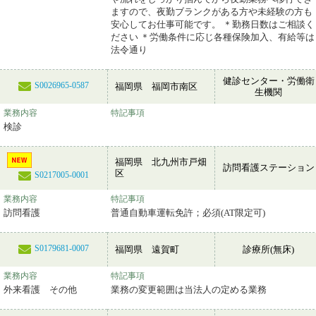
ますので、夜勤ブランクがある方や未経験の方も
安心してお仕事可能です。 ＊勤務日数はご相談く
ださい ＊労働条件に応じ各種保険加入、有給等は
法令通り
健診センター・労働衛
S0026965-0587
福岡県 福岡市南区
生機関
業務内容
特記事項
検診
福岡県 北九州市戸畑
訪問看護ステーション
区
S0217005-0001
業務内容
特記事項
訪問看護
普通自動車運転免許；必須(AT限定可)
S0179681-0007
福岡県 遠賀町
診療所(無床)
業務内容
特記事項
外来看護 その他
業務の変更範囲は当法人の定める業務