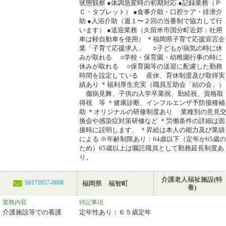
状態観察 ●体調急変時の初期対応 ●記録業務（Ｐ
Ｃ・タブレット） ●食事介助・口腔ケア・排泄介
助 ●入浴介助（週１〜２回の当番制で協力して行
います） ●送迎業務（久留米市国分町近郊：社用
車は軽自動車を使用） ＊福岡県子育て応援宣言企
業「子育て応援求人」 ○子どもが病気の時に休
みが取れる ○学校・保育園・幼稚園行事の時に
休みが取れる ○保育園等の送迎に配慮した勤務
時間を設定している 産休、育休制度及び取得実
績あり ＊福利厚生充実（職員互助会「結の会」）
傷病見舞、子供の入学卒業祝、勤続祝、資格取
得祝 等 ＊健康診断、インフルエンザ予防接種補
助 ＊オリジナルの研修制度あり 業種別の意見
換会や感染症対策研修など ＊労働条件の詳細は面
接時に説明します。 ＊昇給は本人の能力及び業績
による ※年齢制限あり：64歳以下（定年が65歳の
ため）65歳以上は嘱託職員として勤務延長制度あ
り。
介護老人福祉施設(特
S0171057-0008
福岡県 福智町
養)
業務内容
特記事項
介護施設等での看護
定年性あり：６５歳定年