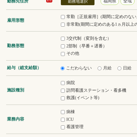
勤務先住所
福岡県
全域
必須
勤務地選択
常勤［正規雇用］(期間に定めのない
雇用形態
非常勤(期間に定めのある1ヵ月以上の
3交代制（変則を含む）
勤務形態
2部制（早番＋遅番）
その他
給与（総支給額）
こだわらない
月給
日給
病院
施設種別
訪問看護ステーション・看多機
救護(イベント等)
病棟
業務内容
ICU
看護管理