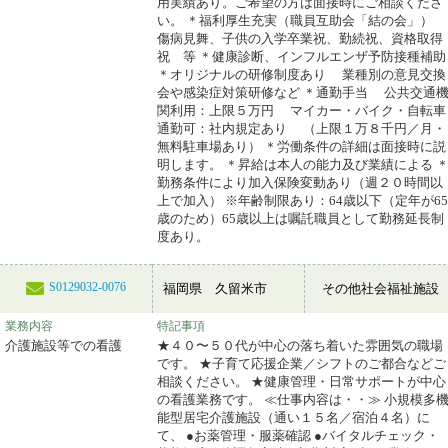
用実績あり。ご希望の方は面接時にご相談くださ
い。 ＊福利厚生充実（職員互助会「結の会」
傷病見舞、子供の入学卒業祝、勤続祝、資格取得
祝 等 ＊健康診断、インフルエンザ予防接種補助
＊オリジナルの研修制度あり 業種別の意見交換
会や感染症対策研修など ＊通勤手当 公共交通
関利用：上限５万円 マイカー・バイク・自転車
通勤可：社内規定あり （上限１万８千円／月・
無料駐車場あり） ＊労働条件の詳細は面接時に説
明します。 ＊昇給は本人の能力及び業績による 
勤務条件により加入保険変動あり（週２０時間以
上で加入） ※年齢制限あり：64歳以下（定年が65
歳のため）65歳以上は嘱託職員として勤務延長制
度あり。
S0129032-0076
福岡県 久留米市
その他社会福祉施設
業務内容
特記事項
介護施設等での看護
★４０〜５０代が中心の落ち着いた雰囲気の職場
です。 ★子育て応援企業／シフトのご都合などご
相談ください。 ★健康管理・日常サポートが中心
の看護業務です。 ≪仕事内容は・・≫ 小規模多
能型居宅介護施設（通い１５名／宿泊４名）に
て、 ●お薬管理・服薬確認 ●バイタルチェック・