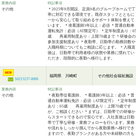
業務内容
特記事項
その他
＊2025年9月開設、定員9名のグループホームで丁
寧に対応できる環境です。既存スタッフとともに
一から安心して取り組めるサポート体制を整えて
います。 ＊准看護師3年以上：必須 ＊普通自動車
運転免許：必須（AT限定可） ＊定年制度あり：6
歳 再雇用制度あり：上限70歳まで ＊研修会の
参加支援制度あり ＊夜勤帯、日勤帯の勤務回数や
入職時期についてもご相談に応じます。 ＊入職直
後は、日勤帯で利用者様の状態や業務に慣れてい
ただき、段階的に夜勤へ移行します。
福岡県 川崎町
その他社会福祉施設
S0213237-0006
業務内容
特記事項
その他
＊夜勤専従看護師、 ＊看護師3年以上：必須 ＊普
通自動車運転免許：必須（AT限定可） ＊定年制
あり：65歳 再雇用制度あり：上限70歳です
が、ご相談ください ＊まずは、日勤帯での研修か
らスタートできるので安心です。入社直後は日勤
帯で丁寧な研修・業務フォローを行います。業務
や流れをしっかり掴んでから夜勤業務へ移行でき
ますので、夜勤ブランクがある方や未経験の方も