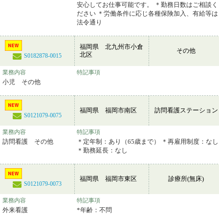
安心してお仕事可能です。 ＊勤務日数はご相談く
ださい ＊労働条件に応じ各種保険加入、有給等は
法令通り
福岡県 北九州市小倉
その他
北区
S0182878-0015
業務内容
特記事項
小児 その他
福岡県 福岡市南区
訪問看護ステーション
S0121079-0075
業務内容
特記事項
訪問看護 その他
＊定年制：あり（65歳まで） ＊再雇用制度：なし
＊勤務延長：なし
福岡県 福岡市東区
診療所(無床)
S0121079-0073
業務内容
特記事項
外来看護
*年齢：不問