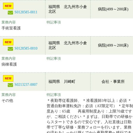
福岡県 北九州市小倉
病院(499～200床)
北区
S0128585-0011
業務内容
特記事項
手術室看護
福岡県 北九州市小倉
病院(499～200床)
北区
S0128585-0010
業務内容
特記事項
病棟看護
福岡県 川崎町
会社・事業所
S0213237-0007
業務内容
特記事項
その他
＊夜勤専従看護師、 ＊准看護師3年以上：必須 ＊
普通自動車運転免許：必須（AT限定可） ＊定年
度あり：65歳 再雇用制度あり：上限70歳です
が、ご相談ください ＊まずは、日勤帯での研修か
らスタートできるので安心です。入社直後は日勤
帯で丁寧な研修・業務フォローを行います。業務
や流れをしっかり掴んでから夜勤業務へ移行でき