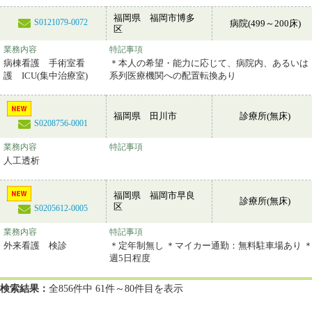
福岡県 福岡市博多
S0121079-0072
病院(499～200床)
区
業務内容
特記事項
病棟看護 手術室看
＊本人の希望・能力に応じて、病院内、あるいは
護 ICU(集中治療室)
系列医療機関への配置転換あり
福岡県 田川市
診療所(無床)
S0208756-0001
業務内容
特記事項
人工透析
福岡県 福岡市早良
診療所(無床)
区
S0205612-0005
業務内容
特記事項
外来看護 検診
＊定年制無し ＊マイカー通勤：無料駐車場あり 
週5日程度
検索結果：
全856件中 61件～80件目を表示