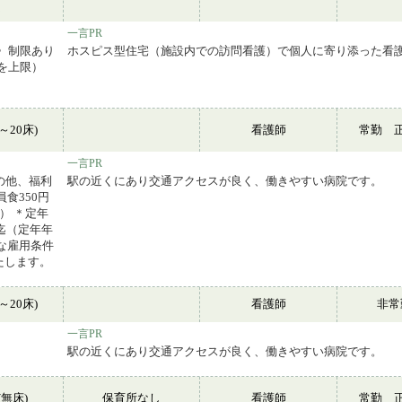
ム
一言PR
齢〉制限あり
ホスピス型住宅（施設内での訪問看護）で個人に寄り添った看
を上限）
～20床)
看護師
常勤 
一言PR
の他、福利
駅の近くにあり交通アクセスが良く、働きやすい病院です。
食350円
） ＊定年
迄（定年年
な雇用条件
たします。
～20床)
看護師
非
一言PR
駅の近くにあり交通アクセスが良く、働きやすい病院です。
無床)
保育所なし
看護師
常勤 