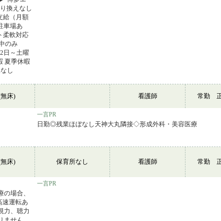
乗り換えなし
支給（月額
料駐車場あ
ト柔軟対応
午前中のみ
週2日～土曜
暇 夏季休暇
限なし
無床)
看護師
常勤 
一言PR
日勤◎残業ほぼなし天神大丸隣接◇形成外科・美容医療
無床)
保育所なし
看護師
常勤 
一言PR
療の場合、
高速運転あ
視力、聴力
りません。