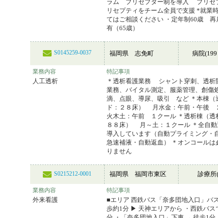
ラム プリセプター制を導入 プリセ
リセプティをチーム全員で支援 *就業
てはご相談ください ・定年制60歳 
有（65歳）
S0145259-0037
福岡県 志免町
病院(199
業務内容
特記事項
人工透析
＊透析看護業務 シャント穿刺、透析
業務、バイタル測定、服薬管理、創傷
滴、点眼、導尿、吸引 など ＊本棟（
ド：２８床） 月水金：午前・午後
火木土：午前 １クール ＊透析棟（透
８８床） 月～土：１クール ＊全自動
導入しています（自動プライミング・
急速補液・自動返血） ＊オンコールは
りません
福岡県 福岡市東区
診療所(
S0215212-0001
業務内容
特記事項
外来看護
■エリア 西鉄バス「奈多団地入口」バ
歩約1分 ▶ 天神エリアから ・西鉄バスで
分 ・「奈多団地入口」下車 → 徒歩1分 