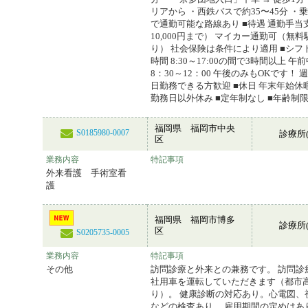
リアから ・西鉄バスで約35〜45分 ・
で通勤可能な路線あり ■待遇 通勤手当
10,000円まで） マイカー通勤可（無
り） 社会保険は条件により適用 ■シフ
時間 8:30～17:00の間で3時間以上 
8：30～12：00 午後のみもOKです！ 
日勤務できる方歓迎 ■休日 年末年始休
勤務日以外休み ■定年制なし ■年齢制
福岡県 福岡市中央
S0185980-0007
診療所(
区
業務内容
特記事項
外来看護 手術室看
護
福岡県 福岡市博多
診療所(
区
S0205735-0005
業務内容
特記事項
その他
訪問診療と外来との兼務です。 訪問診
社用車を運転していただきます（都市
り）。 健康診断の対応あり。心電図、
などの検査あり。 雇用期間の定めはあ