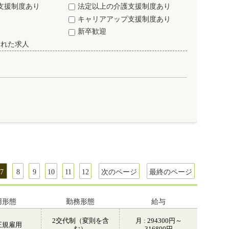
支援制度あり
法定以上の介護支援制度あり
キャリアアップ支援制度あり
新卒歓迎
された求人
7
8
9
10
11
12
次のページ
最終のページ
用形態
勤務形態
給与
2交代制（変則を含
月 : 294300円～
正規雇用
む）
316800円