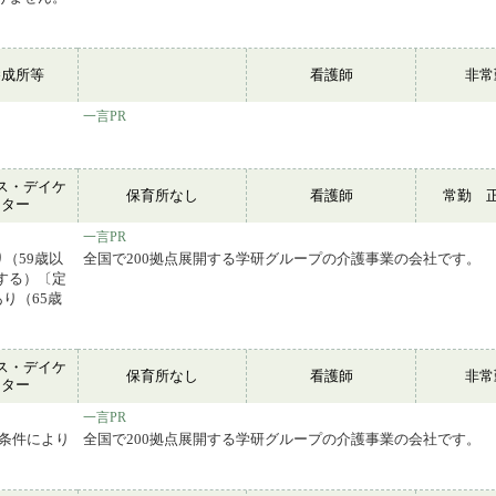
養成所等
看護師
非
一言PR
ス・デイケ
保育所なし
看護師
常勤 
ンター
一言PR
（59歳以
全国で200拠点展開する学研グループの介護事業の会社です。
する）〔定
り（65歳
ス・デイケ
保育所なし
看護師
非
ンター
一言PR
用条件により
全国で200拠点展開する学研グループの介護事業の会社です。