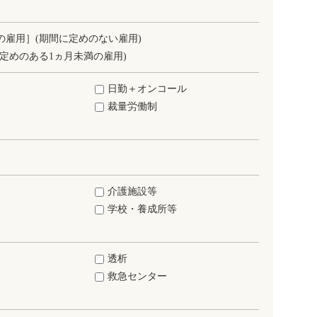
の雇用］(期間に定めのない雇用)
定めのある1ヵ月未満の雇用)
日勤＋オンコール
裁量労働制
介護施設等
学校・養成所等
透析
救急センター