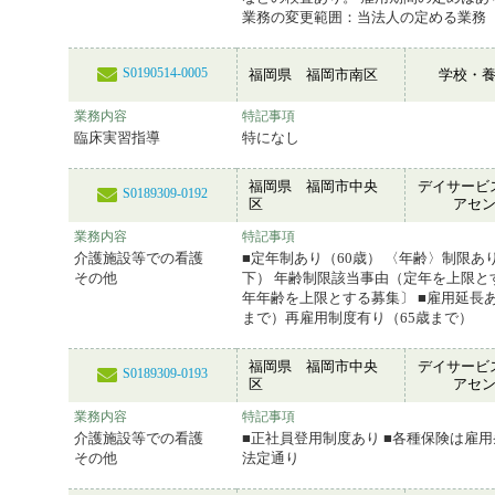
業務の変更範囲：当法人の定める業務
S0190514-0005
福岡県 福岡市南区
学校・
業務内容
特記事項
臨床実習指導
特になし
福岡県 福岡市中央
デイサービ
S0189309-0192
区
アセ
業務内容
特記事項
介護施設等での看護
■定年制あり（60歳） 〈年齢〉制限あり
その他
下） 年齢制限該当事由（定年を上限と
年年齢を上限とする募集〕 ■雇用延長あ
まで）再雇用制度有り（65歳まで）
福岡県 福岡市中央
デイサービ
S0189309-0193
区
アセ
業務内容
特記事項
介護施設等での看護
■正社員登用制度あり ■各種保険は雇
その他
法定通り