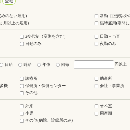
全域
定めのない雇用)
常勤［正規以外
ヵ月以上の雇用)
臨時雇用(期間に
2交代制（変則を含む）
日勤＋当直
日勤のみ
夜勤のみ
円以上
日給
時給
年俸
回毎
診療所
助産所
多機
保健所・保健センター
会社・事業所
その他
外来
オペ室
小児
周産期
その他(病院、診療所のみ)