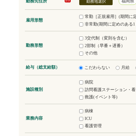
勤務先住所
福岡県
必須
勤務地選択
常勤［正規雇用］(期間に
雇用形態
非常勤(期間に定めのある1
3交代制（変則を含む）
勤務形態
2部制（早番＋遅番）
その他
給与（総支給額）
こだわらない
月給
病院
施設種別
訪問看護ステーション・看
救護(イベント等)
病棟
業務内容
ICU
看護管理