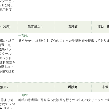
プターとプ
時期に関し
再雇用制度
～20床)
保育所なし
看護師
常勤 
一言PR
開始・終了
良きかかりつけ医として心のこもった地域医療を提供しており
処置、点
透析ベッ
 ２クール
析ベッド：
透析装置を
自動脱血・
必須ではあ
無床)
看護師
非
一言PR
ス停より徒
地域の患者様に寄り添った診療を行う外来中心のクリニックで
約30〜40
▶ 博多エ