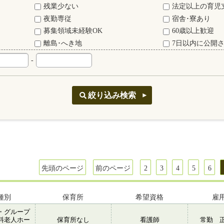
残業少ない
法定以上の育児
夜勤専従
宿舎･寮あり
募集領域未経験OK
60歳以上歓迎
離島･へき地
7日以内に公開
-
先頭のページ
前のページ
2
3
4
5
6
種別
保育所
希望資格
雇
・グループ
料老人ホー
保育所なし
看護師
常勤 