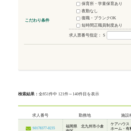
保育所・学童保育あり
夜勤なし
復職・ブランクOK
こだわり条件
短時間正職員制度あり
求人票番号指定：
S
検索結果：
全851件中 121件～140件目を表示
求人番号
勤務地
施設
ケアハウス
福岡県 北九州市小倉
S0178377-0235
ホーム・有
南区