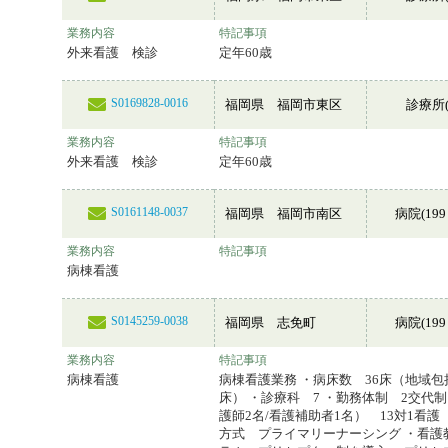
業務内容
特記事項
外来看護 検診
定年60歳
S0169828-0016
福岡県 福岡市東区
診療所(
業務内容
特記事項
外来看護 検診
定年60歳
S0161148-0037
福岡県 福岡市南区
病院(199
業務内容
特記事項
病棟看護
S0145259-0038
福岡県 志免町
病院(199
業務内容
特記事項
病棟看護
病棟看護業務 ・病床数 36床（地域包
床） ・診療科 7 ・勤務体制 2交代
護師2名/看護補助者1名） 13対1看護
方式 プライマリーナーシング ・看護