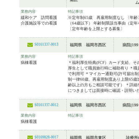
業務内容
特記事項
緩和ケア 訪問看護
※定年制65歳 再雇用制度なし 〈年
介護施設等での看護
（64歳以下） 年齢制限該当事由（定年
〔定年年齢を上限とする募集〕
S0161337-0013
福岡県 福岡市西区
病院(199
業務内容
特記事項
病棟看護
＊福利厚生特典(FCF）カード支給、そ
厚生として職員旅行時に補助有り ＊職員
で利用可 ＊マイカー通勤可(許可届出制
制一律60歳、再雇用制度あり上限65歳
齢以上の方もご相談可能です） ＊詳細
につきましては面接時に確認・説明い
福岡県 福岡市西区
病院(199
S0161337-0012
業務内容
特記事項
病棟看護
S0169828-0017
福岡県 福岡市東区
診療所(