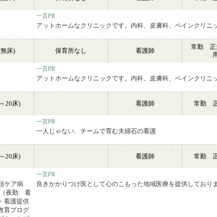
一言PR
アットホームなクリニックです。内科、皮膚科、ペインクリニ
常勤 正
無床)
保育所なし
看護師
一言PR
アットホームなクリニックです。内科、皮膚科、ペインクリニ
～20床)
看護師
常勤 
一言PR
一人じゃない、チームで育む夫婦石の看護
～20床)
看護師
常勤 
一言PR
括ケア病
良きかかりつけ医として心のこもった地域医療を提供しており
制（夜勤 看
 ・看護提供
教育プログ