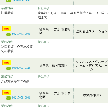
S0031830-0002
業務内容
特記事項
訪問看護
定年制：あり（60歳） 再雇用制度：あり（上限65
歳まで）
福岡県 北九州市若松
訪問看護ステーション
区
S0217041-0001
業務内容
特記事項
訪問看護 介護施設等
での看護
ケアハウス・グループ
福岡県 福岡市東区
ホーム・有料老人ホー
S0160653-0128
ム
業務内容
特記事項
介護施設等での看護
福岡県 北九州市小倉
診療所(無床)
北区
S0217058-0001
業務内容
特記事項