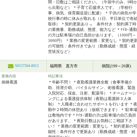
間・日数はご相談ください。（午前中のみ、9時
ら出勤など） ＊子育て応援求人です。（学校行
事、病気、保育園送迎に配慮） ＊子供の病気や学
校行事の時に休みが取れる（1日、半日単位で有
取得） ＊契約更新あり→ 条件付き：契約満了時
の業務量、勤務成績、態度、能力など ＊ﾏｲｶｰ通勤
の方は駐車場の自己負担があります。（1000円～
3000円） ＊業務の変更範囲：変更なし ＊契約更
の可能性：条件付きであり（勤務成績・態度・経
営状況など）
福岡県 直方市
病院(199～20床)
S0157564-0013
業務内容
特記事項
病棟看護
＊年齢不問！ ＊夜勤看護業務全般（食事準備介
助、排泄介助、バイタルサイン、術後看護、緊急
入院対応、採血、注射、配薬等） ＊チームナーシ
ングによる看護提供体制（夜勤は看護師３人体
制） ＊入職者に合わせたサポートを行います ＊
勤中２時間の休憩あり（仮眠できます） ＊ 駐車
は敷地内です＊ﾏｲｶｰ通勤の方は駐車場の自己負担
があります。 ＊夜勤日数はお気軽にご相談下さ
い！ ＊業務の変更範囲：変更なし ＊契約更新の
能性：条件付きで更新あり（勤務成績・態度・経