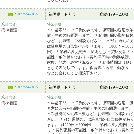
営状況など）
福岡県 直方市
病院(199～20床)
S0157564-0015
業務内容
特記事項
病棟看護
＊年齢不問！ ＊日勤のみです。保育園の送迎や午
前・午後の時間選べます。 ＊勤務時間や勤務日数
など、お気軽にご相談ください。 ＊ﾏｲｶｰ通勤の方
は駐車場の自己負担があります。（1000円～3000
円） ＊業務の変更範囲：変更なし ＊契約更新の
能性：条件付きであり（契約満了時の勤務成績、
態度、能力、経営状況など） ＊勤務時間は（例）
として表記しています。保育園の送迎、働き方、
などに合わせてご相談下さい。
福岡県 直方市
病院(199～20床)
S0157564-0016
業務内容
特記事項
病棟看護
＊年齢不問！ ＊日勤のみです。保育園の送迎・働
き方に合った時間や午前・午後の時間選べます。
＊勤務時間や勤務日数など、お気軽にご相談くだ
さい。 ＊ﾏｲｶｰ通勤の方は駐車場の自己負担があり
ます。（1000円～3000円） ＊業務の変更範囲：
し ＊契約更新の可能性：条件付きであり→契約満