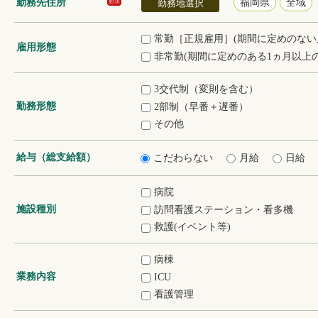
勤務先住所
福岡県
全域
必須
勤務地選択
常勤［正規雇用］(期間に定めのない
雇用形態
非常勤(期間に定めのある1ヵ月以上の
3交代制（変則を含む）
勤務形態
2部制（早番＋遅番）
その他
給与（総支給額）
こだわらない
月給
日給
病院
施設種別
訪問看護ステーション・看多機
救護(イベント等)
病棟
業務内容
ICU
看護管理