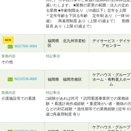
慮いたします。 ■業務の変更の範囲：法人の定め
る業務 ■年齢制限あり （59歳以下）定年を上限
＊定年年齢を下回る年齢 定年制 あり （一律 60
歳） 再雇用制度 あり（上限 65歳まで） 勤務
延長 あり（上限 65歳まで）
福岡県 北九州市若松
デイサービス・デイケ
区
アセンター
S0217041-0004
業務内容
特記事項
その他
ケアハウス・グループ
S0210536-0009
福岡県 福岡市南区
ホーム・有料老人ホー
ム
業務内容
特記事項
介護施設等での看護
□経験があれば尚可 ＊訪問看護事業所での業務経
験 ＊看護計画作成経験 ＊重度障がい者・難病の
などの対応経験 ＊急性期等での業務経験 □定年 65
歳 □再雇用制度 有り
ケアハウス・グループ