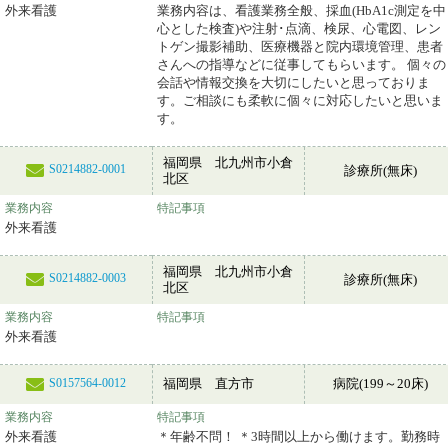
外来看護
業務内容は、看護業務全般、採血(HbA1c測定を中
心とした検査)や注射･点滴、検尿、心電図、レン
トゲン撮影補助、医療機器と院内環境管理、患者
さんへの指導などに従事してもらいます。 個々の
会話や情報交換を大切にしたいと思っておりま
す。ご相談にも柔軟に個々に対応したいと思いま
す。
福岡県 北九州市小倉
S0214882-0001
診療所(無床)
北区
業務内容
特記事項
外来看護
福岡県 北九州市小倉
S0214882-0003
診療所(無床)
北区
業務内容
特記事項
外来看護
福岡県 直方市
病院(199～20床)
S0157564-0012
業務内容
特記事項
外来看護
＊年齢不問！ ＊3時間以上から働けます。勤務時