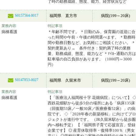
了時の勤務成績、態度、能力、経営状況など
福岡県 直方市
病院(199～20床)
S0157564-0017
業務内容
特記事項
病棟看護
＊年齢不問です。 ＊日勤のみ、保育園の送迎に合
った時間や午前・午後の時間選べます。 ＊勤務時
間や勤務日数など、お気軽にご相談ください。 ＊
契約更新あり→ 条件付き：契約満了時の業務
量、勤務成績、態度、能力など ＊ﾏｲｶｰ通勤の方は
駐車場の自己負担があります。（1000円～3000
円）
S0147853-0027
福岡県 久留米市
病院(199～20床)
業務内容
特記事項
病棟看護
【「医療法人福岡桜十字 花畑病院」について】 
西鉄花畑駅から徒歩5分の場所にある「病床135床
（回復期53床／一般30床／医療療養52床）」の病
院です。 ◇「2028年春の新築移転」に向けてプロ
ジェクトが進行中です。 （JR久留米駅から徒歩圏
内へ移転予定） 【「福岡県子育て応援宣言」登録
企業です】 ◎ 産育休取得率・復帰率100％（男女
共に） ◎学校行事やご家族の急病時のお休みは配