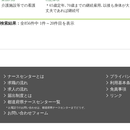
介護施設等での看護
＊65歳定年､70歳までの継続雇用､以後も身体が大
丈夫であれば継続可
検索結果：
全856件中 1件～20件目を表示
ナースセンターとは
プライバ
求職の流れ
利用基本
求人の流れ
免責事項
届出制度とは
リンク
都道府県ナースセンター一覧
＊
お電話でのお問い合わせは、都道府県ナースセンターまでどうぞ。
お問い合わせフォーム