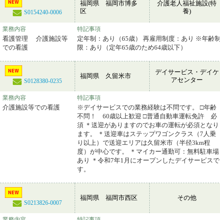
福岡県 福岡市博多
介護老人福祉施設(特
区
養)
S0154240-0006
業務内容
特記事項
看護管理 介護施設等
定年制：あり（65歳） 再雇用制度：あり ※年齢
での看護
限：あり（定年65歳のため64歳以下）
デイサービス・デイケ
福岡県 久留米市
アセンター
S0128380-0235
業務内容
特記事項
介護施設等での看護
※デイサービスでの業務経験は不問です。 □年齢
不問！ 60歳以上歓迎 □普通自動車運転免許 必
須 ＊送迎がありますのでお車の運転が必須となり
ます。 ＊送迎車はステップワゴンクラス（7人乗
り以上）で送迎エリアは久留米市（半径3km程
度）が中心です。 ＊マイカー通勤可：無料駐車場
あり ＊令和7年1月にオープンしたデイサービスで
す。
福岡県 福岡市西区
その他
S0213826-0007
業務内容
特記事項