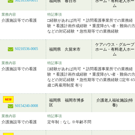
S0210536-0011
福岡県 春日市
ホーム・有料老人ホー
ム
業務内容
特記事項
介護施設等での看護
□経験があれば尚可 ＊訪問看護事業所での業務経
験 ＊看護計画作成経験 ＊重度障がい者・難病の
などの対応経験 ＊急性期等での業務経験
ケアハウス・グループ
S0210536-0005
福岡県 久留米市
ホーム・有料老人ホー
ム
業務内容
特記事項
介護施設等での看護
□経験があれば尚可 ＊訪問看護事業所での業務経
験 ＊看護計画作成経験 ＊重度障がい者・難病の
などの対応経験 ＊急性期等での業務経験 □定年 65
歳 □再雇用制度 有り
福岡県 福岡市博多
介護老人福祉施設(特
区
養)
S0154240-0008
業務内容
特記事項
介護施設等での看護
定年制：なし ※年齢不問