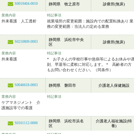
S0019404-0010
静岡県 牧之原市
診療所(無床)
業務内容
特記事項
外来看護 人工透析
就業場所の変更範囲：施設内での配置転換あり 業
務の変更範囲：当法人の定める業務
静岡県 浜松市中央
S0210809-0003
診療所(無床)
区
業務内容
特記事項
外来看護
* お子さんの学校行事や急病等によるお休みや
刻、早退等に柔軟に対応します。 * 高齢者の方
もお問い合わせください。（同条件）
S0046618-0003
静岡県 磐田市
介護老人保健施設
業務内容
特記事項
ケアマネジメント 介
護施設等での看護
静岡県 浜松市浜名
介護老人福祉施設(特
S0161112-0006
区
養)