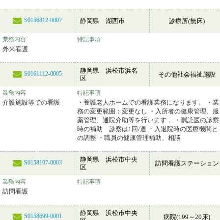
S0156812-0007
静岡県 湖西市
診療所(無床)
業務内容
特記事項
外来看護
静岡県 浜松市浜名
S0161112-0005
その他社会福祉施設
区
業務内容
特記事項
介護施設等での看護
・養護老人ホームでの看護業務になります。 ・業
務の変更範囲：変更なし ・入所者の健康管理、服
薬管理、通院介助等を行います． ・嘱託医の診察
時の補助 診察は1回/週 ・入退院時の医療機関と
の調整 ・職員の健康管理補助、相談
静岡県 浜松市中央
S0158107-0003
訪問看護ステーション
区
業務内容
特記事項
訪問看護
静岡県 浜松市中央
S0158699-0001
病院(199～20床)