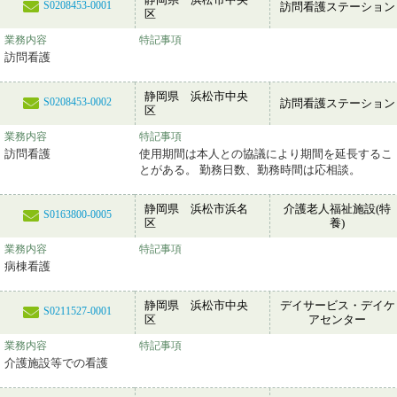
S0208453-0001
訪問看護ステーション
区
業務内容
特記事項
訪問看護
静岡県 浜松市中央
S0208453-0002
訪問看護ステーション
区
業務内容
特記事項
訪問看護
使用期間は本人との協議により期間を延長するこ
とがある。 勤務日数、勤務時間は応相談。
静岡県 浜松市浜名
介護老人福祉施設(特
S0163800-0005
区
養)
業務内容
特記事項
病棟看護
静岡県 浜松市中央
デイサービス・デイケ
S0211527-0001
区
アセンター
業務内容
特記事項
介護施設等での看護