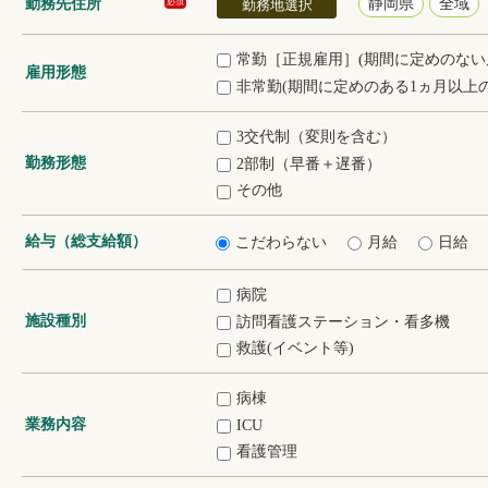
勤務先住所
静岡県
全域
必須
勤務地選択
常勤［正規雇用］(期間に定めのない
雇用形態
非常勤(期間に定めのある1ヵ月以上の
3交代制（変則を含む）
勤務形態
2部制（早番＋遅番）
その他
給与（総支給額）
こだわらない
月給
日給
病院
施設種別
訪問看護ステーション・看多機
救護(イベント等)
病棟
業務内容
ICU
看護管理