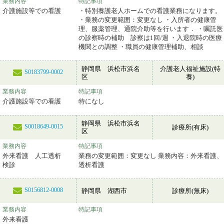
業務内容
特記事項
介護施設等での看護
・特別養護老人ホームでの看護業務になります。
・業務の変更範囲：変更なし ・入所者の健康管
理、服薬管理、通院介助等を行います． ・嘱託医
の診察時の補助 診察は1回/週 ・入退院時の医療
機関との調整 ・職員の健康管理補助、相談
静岡県 浜松市浜名
介護老人福祉施設(特
S0183799-0002
区
養)
業務内容
特記事項
介護施設等での看護
特になし
静岡県 浜松市浜名
S0018649-0015
診療所(有床)
区
業務内容
特記事項
外来看護 人工透析
業務の変更範囲：変更なし 業務内容：外来看護、
検診
透析看護
S0156812-0008
静岡県 湖西市
診療所(無床)
業務内容
特記事項
外来看護