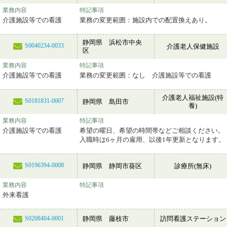
業務内容
特記事項
介護施設等での看護
業務の変更範囲：施設内での配置換えあり。
静岡県 浜松市中央
S0040234-0033
介護老人保健施設
区
業務内容
特記事項
介護施設等での看護
業務の変更範囲：なし 介護施設等での看護
介護老人福祉施設(特
S0181831-0007
静岡県 島田市
養)
業務内容
特記事項
介護施設等での看護
希望の曜日、希望の時間帯などご相談ください。
入職時は6ヶ月の雇用、以後1年更新となります。
S0196394-0008
静岡県 静岡市葵区
診療所(無床)
業務内容
特記事項
外来看護
静岡県 藤枝市
訪問看護ステーション
S0208404-0001