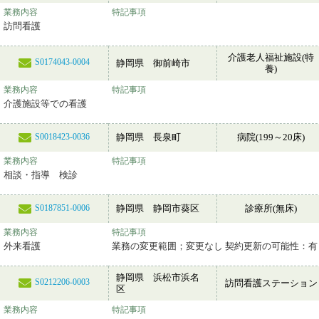
業務内容
特記事項
訪問看護
介護老人福祉施設(特
S0174043-0004
静岡県 御前崎市
養)
業務内容
特記事項
介護施設等での看護
静岡県 長泉町
病院(199～20床)
S0018423-0036
業務内容
特記事項
相談・指導 検診
静岡県 静岡市葵区
診療所(無床)
S0187851-0006
業務内容
特記事項
外来看護
業務の変更範囲；変更なし 契約更新の可能性：有
静岡県 浜松市浜名
S0212206-0003
訪問看護ステーション
区
業務内容
特記事項