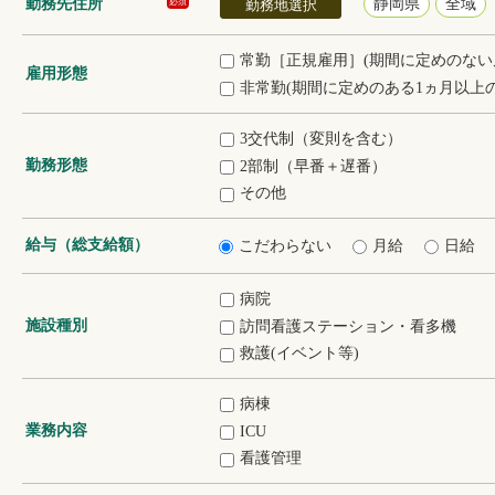
勤務先住所
静岡県
全域
必須
勤務地選択
常勤［正規雇用］(期間に定めのない
雇用形態
非常勤(期間に定めのある1ヵ月以上の
3交代制（変則を含む）
勤務形態
2部制（早番＋遅番）
その他
給与（総支給額）
こだわらない
月給
日給
病院
施設種別
訪問看護ステーション・看多機
救護(イベント等)
病棟
業務内容
ICU
看護管理