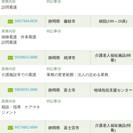
業務内容
特記事項
訪問看護
静岡県 藤枝市
病院(199～20床)
S0057844-0030
業務内容
特記事項
病棟看護 外来看護
訪問看護
介護老人福祉施設(特
S0169635-0008
静岡県 焼津市
養)
業務内容
特記事項
介護施設等での看護
業務の変更範囲：法人の定める業務
S0058591-0006
静岡県 富士市
地域包括支援センター
業務内容
特記事項
相談・指導 ケアマネ
ジメント
介護老人福祉施設(特
S0176862-0004
静岡県 富士宮市
養)