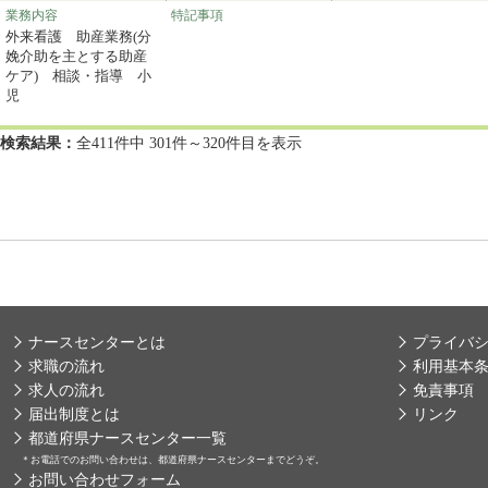
業務内容
特記事項
外来看護 助産業務(分
娩介助を主とする助産
ケア) 相談・指導 小
児
検索結果：
全411件中 301件～320件目を表示
ナースセンターとは
プライバ
求職の流れ
利用基本
求人の流れ
免責事項
届出制度とは
リンク
都道府県ナースセンター一覧
＊
お電話でのお問い合わせは、都道府県ナースセンターまでどうぞ。
お問い合わせフォーム