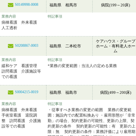
S0149998-0008
福島県 相馬市
病院(199～20床)
業務内容
特記事項
病棟看護 外来看護
人工透析
ケアハウス・グループ
S0208867-0003
福島県 二本松市
ホーム・有料老人ホー
ム
業務内容
特記事項
緩和ケア 看護管理
*業務の変更範囲：当法人の定める業務
訪問看護 介護施設等
での看護
S0004215-0019
福島県 福島市
病院(499～200床)
業務内容
特記事項
病棟看護 外来看護
・従事すべき業務の変更の範囲 業務の変更範
手術室看護 退院調
囲：施設内での配置転換あり ・雇用形態が「非常
整 訪問看護 介護施
勤」の場合、契約更新の可能性、更新の上限、契
設等での看護
約更新の条件 契約更新の可能性：有 更新の上
限：無 契約更新の条件：業務評価により雇用期