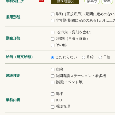
勤務先住所
福島県
全域
必須
勤務地選択
常勤［正規雇用］(期間に定めのない
雇用形態
非常勤(期間に定めのある1ヵ月以上の
3交代制（変則を含む）
勤務形態
2部制（早番＋遅番）
その他
給与（総支給額）
こだわらない
月給
日給
病院
施設種別
訪問看護ステーション・看多機
救護(イベント等)
病棟
業務内容
ICU
看護管理