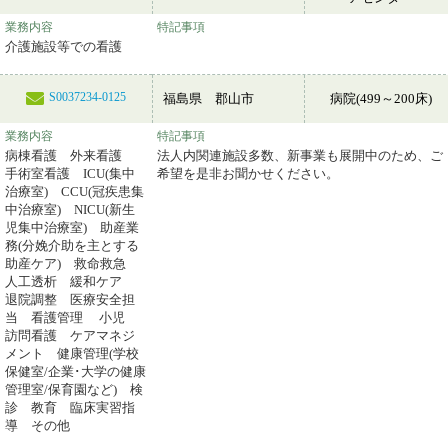
業務内容
特記事項
介護施設等での看護
S0037234-0125
福島県 郡山市
病院(499～200床)
業務内容
特記事項
病棟看護 外来看護
法人内関連施設多数、新事業も展開中のため、ご
手術室看護 ICU(集中
希望を是非お聞かせください。
治療室) CCU(冠疾患集
中治療室) NICU(新生
児集中治療室) 助産業
務(分娩介助を主とする
助産ケア) 救命救急
人工透析 緩和ケア
退院調整 医療安全担
当 看護管理 小児
訪問看護 ケアマネジ
メント 健康管理(学校
保健室/企業･大学の健康
管理室/保育園など) 検
診 教育 臨床実習指
導 その他