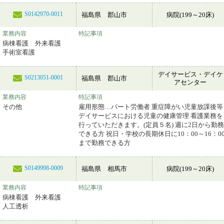
S0142970-0011
福島県 郡山市
病院(199～20床)
業務内容
特記事項
病棟看護 外来看護
手術室看護
デイサービス・デイケ
S0213051-0001
福島県 郡山市
アセンター
業務内容
特記事項
その他
雇用形態…パート労働者 重症障がい児童放課後等
デイサービスにおける児童の健康管理 看護業務を
行っていただきます。(定員５名) 週に2日から勤務
できる方 祝日・学校の長期休日に10：00～16：0
まで勤務できる方
S0149998-0009
福島県 相馬市
病院(199～20床)
業務内容
特記事項
病棟看護 外来看護
人工透析