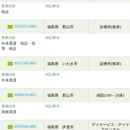
業務内容
特記事項
検診
S0210212-0003
福島県 郡山市
診療所(無床)
業務内容
特記事項
外来看護 相談・指
導 検診
S0213285-0001
福島県 いわき市
診療所(無床)
業務内容
特記事項
外来看護
S0004210-0015
福島県 郡山市
病院(199～20床)
業務内容
特記事項
病棟看護
デイサービス・デイケ
S0209264-0002
福島県 伊達市
アセンター