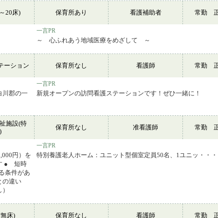
～20床)
保育所あり
看護補助者
常勤 
一言PR
～ 心ふれあう地域医療をめざして ～
テーション
保育所なし
看護師
常勤 
一言PR
白川郡の一
新規オープンの訪問看護ステーションです！ぜひ一緒に！
祉施設(特
保育所なし
准看護師
常勤 
)
一言PR
000円）を
特別養護老人ホーム：ユニット型個室定員50名、1ユニッ・・・
 ● 短時
する条件があ
との違い
し）
無床)
保育所なし
看護師
常勤 