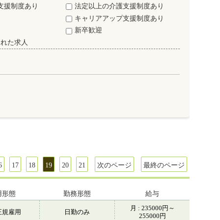
支援制度あり
法定以上の介護支援制度あり
キャリアアップ支援制度あり
新卒歓迎
された求人
6
17
18
19
20
21
次のページ
最終のページ
用形態
勤務形態
給与
月 : 235000円～
正規雇用
日勤のみ
255000円