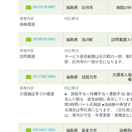
S0119278-0007
福島県 白河市
病院(199
業務内容
特記事項
病棟看護
S0209378-0002
福島県 浅川町
訪問看護ス
業務内容
特記事項
訪問看護
サービス提供範囲は石川郡の一部、東
部、白河市の一部が主になります。
介護老人福
S0117882-0003
福島県 須賀川市
養
業務内容
特記事項
介護施設等での看護
● 資格手当＋待機手当＋通勤手当( 仮5,
含んだ額を 総支給額に表示しています
間5時間パート応相談 ●浅経験や希望
る場合は準社員になります。（正社員
は、賞与が寸志・年度更新・退職金な
S0214011-0001
福島県 喜多方市
診療所(