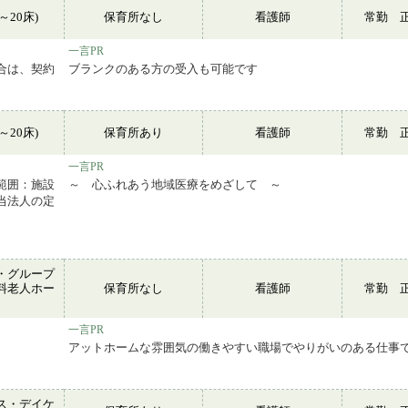
～20床)
保育所なし
看護師
常勤 
一言PR
合は、契約
ブランクのある方の受入も可能です
～20床)
保育所あり
看護師
常勤 
一言PR
範囲：施設
～ 心ふれあう地域医療をめざして ～
当法人の定
・グループ
料老人ホー
保育所なし
看護師
常勤 
ム
一言PR
アットホームな雰囲気の働きやすい職場でやりがいのある仕事
ス・デイケ