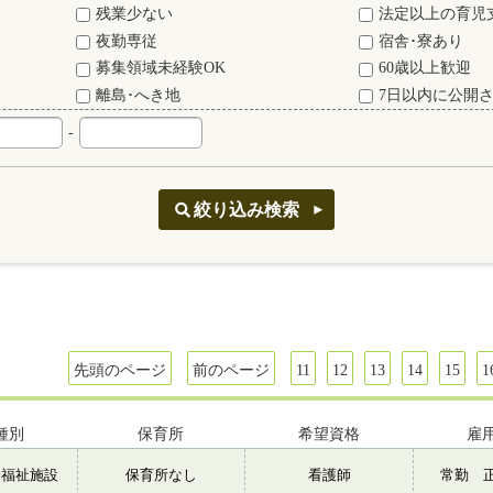
残業少ない
法定以上の育児
夜勤専従
宿舎･寮あり
募集領域未経験OK
60歳以上歓迎
離島･へき地
7日以内に公開
-
先頭のページ
前のページ
11
12
13
14
15
1
種別
保育所
希望資格
雇
会福祉施設
保育所なし
看護師
常勤 