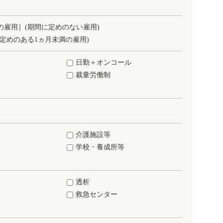
の雇用］(期間に定めのない雇用)
定めのある1ヵ月未満の雇用)
日勤＋オンコール
裁量労働制
介護施設等
学校・養成所等
透析
救急センター