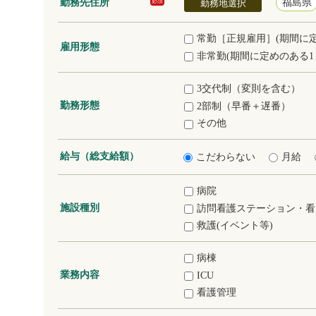
勤務先住所
福島県
必須
勤務地選択
常勤［正規雇用］(期間に
雇用形態
非常勤(期間に定めのある1
3交代制（変則を含む）
勤務形態
2部制（早番＋遅番）
その他
給与（総支給額）
こだわらない
月給
病院
施設種別
訪問看護ステーション・看
救護(イベント等)
病棟
業務内容
ICU
看護管理