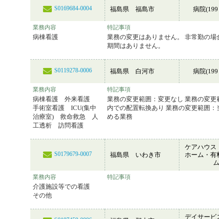
S0169684-0004
福島県 福島市
病院(199
業務内容
特記事項
病棟看護
業務の変更はありません。 非常勤の場
期間はありません。
S0119278-0006
福島県 白河市
病院(199
業務内容
特記事項
病棟看護 外来看護
業務の変更範囲：変更なし 業務の変更
手術室看護 ICU(集中
内での配置転換あり 業務の変更範囲：
治療室) 救命救急 人
める業務
工透析 訪問看護
ケアハウス
S0179679-0007
福島県 いわき市
ホーム・有
業務内容
特記事項
介護施設等での看護
その他
デイサービ