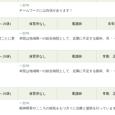
一言PR
チームワークには自信があります！
～20床)
保育所なし
看護師
非
一言PR
度ごとに更
本院は地域唯一の綜合病院として、近隣に不足する眼科、耳・
～20床)
保育所なし
看護師
常勤 
一言PR
本院は地域唯一の綜合病院として、近隣に不足する眼科、耳・
～20床)
保育所なし
看護師
常勤 
一言PR
精神障害やこころの病気をもつ方々に治療と援助を行っていま