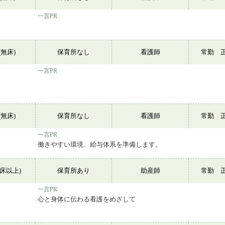
一言PR
無床)
保育所なし
看護師
常勤 
一言PR
無床)
保育所なし
看護師
常勤 
一言PR
働きやすい環境、給与体系を準備します。
0床以上)
保育所あり
助産師
常勤 
一言PR
心と身体に伝わる看護をめざして