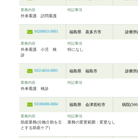
業務内容
特記事項
外来看護 訪問看護
S0206833-0003
福島県 喜多方市
診療所(
業務内容
特記事項
外来看護 小児 検
特になし
診
S0214010-0001
福島県 福島市
診療所(
業務内容
特記事項
外来看護 検診
S0180498-0004
福島県 会津若松市
病院(50
業務内容
特記事項
助産業務(分娩介助を主
業務の変更範囲：変更なし
とする助産ケア)