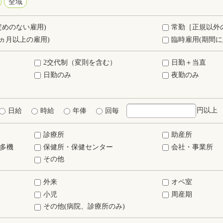
全域
定めのない雇用)
常勤［正規以外
ヵ月以上の雇用)
臨時雇用(期間に
2交代制（変則を含む）
日勤＋当直
日勤のみ
夜勤のみ
円以上
日給
時給
年俸
回毎
診療所
助産所
多機
保健所・保健センター
会社・事業所
その他
外来
オペ室
小児
周産期
その他(病院、診療所のみ)