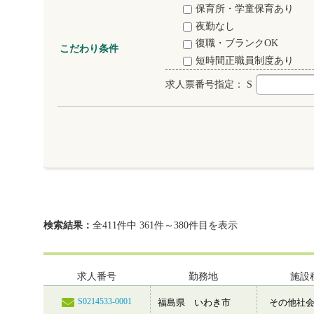
保育所・学童保育あり
夜勤なし
復職・ブランクOK
こだわり条件
短時間正職員制度あり
求人票番号指定：
S
検索結果：
全411件中 361件～380件目を表示
求人番号
勤務地
施設
S0214533-0001
福島県 いわき市
その他社