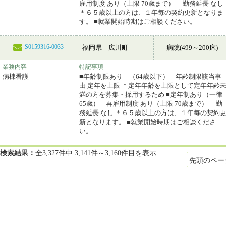
雇用制度 あり（上限 70歳まで） 勤務延長 なし
＊６５歳以上の方は、１年毎の契約更新となりま
す。 ■就業開始時期はご相談ください。
S0159316-0033
福岡県 広川町
病院(499～200床)
業務内容
特記事項
病棟看護
■年齢制限あり （64歳以下） 年齢制限該当事
由 定年を上限 ＊定年年齢を上限として定年年齢
満の方を募集・採用するため ■定年制あり（一律
65歳） 再雇用制度 あり（上限 70歳まで） 勤
務延長 なし ＊６５歳以上の方は、１年毎の契約
新となります。 ■就業開始時期はご相談くださ
い。
検索結果：
全3,327件中 3,141件～3,160件目を表示
先頭のペー