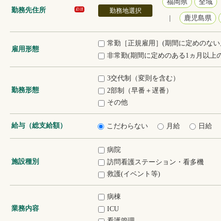
福岡県
全域
勤務先住所
勤務地選択
必須
|
鹿児島県
常勤［正規雇用］(期間に定めのない
雇用形態
非常勤(期間に定めのある1ヵ月以上の
3交代制（変則を含む）
勤務形態
2部制（早番＋遅番）
その他
給与（総支給額）
こだわらない
月給
日給
病院
施設種別
訪問看護ステーション・看多機
救護(イベント等)
病棟
業務内容
ICU
看護管理