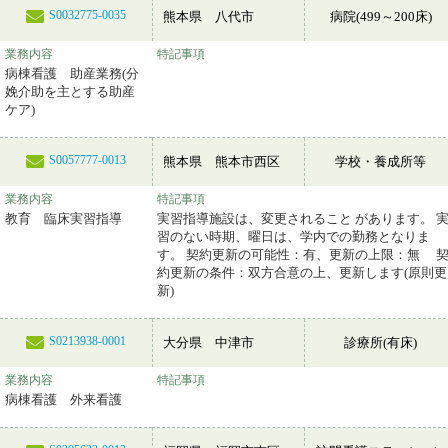
S0032775-0035
熊本県 八代市
病院(499～200床)
業務内容
特記事項
病棟看護 助産業務(分
娩介助を主とする助産
ケア)
S0057777-0013
熊本県 熊本市西区
学校・養成所等
業務内容
特記事項
教育 臨床実習指導
実習指導施設は、変更されること があります。 
習のない時期、曜日は、学内での勤務となりま
す。 契約更新の可能性：有、更新の上限：無 
約更新の条件：双方合意の上、更新します(原則更
新)
S0213938-0001
大分県 中津市
診療所(有床)
業務内容
特記事項
病棟看護 外来看護