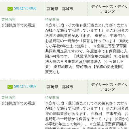
デイサービス・デイケ
S0142775-0036
宮崎県 都城市
アセンター
業務内容
特記事項
介護施設等での看護
※定年65歳（その後も嘱託職員として多くの方々
が様々な施設で活躍しています！） ※ご利用者の
送迎の運転業務があります。 ※祝日、年末年始、
お盆時期の一時預かり保育を行っています（0歳
ら小学校6年生まで無料）。 ※企業主導型保育園
共同利用企業ですので、年度途中でも保育園に入
園が可能です。 【就業場所変更の範囲】 社会福
法人豊の里各事業所及び関連法人（引っ越し不
要） ※都城市内、曽於市内 【業務の変更範囲】
変更なし
デイサービス・デイケ
S0142775-0037
宮崎県 都城市
アセンター
業務内容
特記事項
介護施設等での看護
※定年65歳（嘱託職員としてその後も多くの方々
が様々な施設で活躍しています！） ※ご利用者送
迎の運転業務があります。 ※祝日、年末年始、お
盆時期の一時預かり保育を行っています（0歳か
小学校6年生まで無料）。 ※企業主導型保育園共