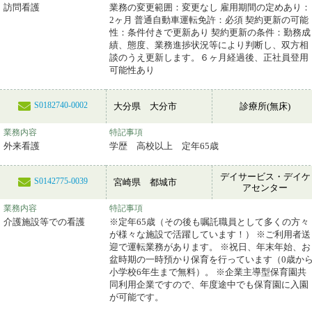
訪問看護
業務の変更範囲：変更なし 雇用期間の定めあり：
2ヶ月 普通自動車運転免許：必須 契約更新の可能
性：条件付きで更新あり 契約更新の条件：勤務成
績、態度、業務進捗状況等により判断し、双方相
談のうえ更新します。６ヶ月経過後、正社員登用
可能性あり
S0182740-0002
大分県 大分市
診療所(無床)
業務内容
特記事項
外来看護
学歴 高校以上 定年65歳
デイサービス・デイケ
S0142775-0039
宮崎県 都城市
アセンター
業務内容
特記事項
介護施設等での看護
※定年65歳（その後も嘱託職員として多くの方々
が様々な施設で活躍しています！） ※ご利用者送
迎で運転業務があります。 ※祝日、年末年始、お
盆時期の一時預かり保育を行っています（0歳か
小学校6年生まで無料）。 ※企業主導型保育園共
同利用企業ですので、年度途中でも保育園に入園
が可能です。