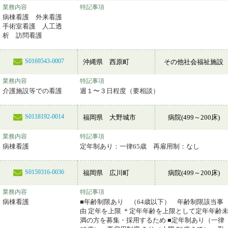
業務内容
特記事項
病棟看護 外来看護
手術室看護 人工透
析 訪問看護
S0169543-0007
沖縄県 西原町
その他社会福祉施設
業務内容
特記事項
介護施設等での看護
週１〜３日程度（要相談）
S0118192-0014
福岡県 大野城市
病院(499～200床)
業務内容
特記事項
病棟看護
定年制あり：一律65歳 再雇用制：なし
S0159316-0036
福岡県 広川町
病院(499～200床)
業務内容
特記事項
病棟看護
■年齢制限あり （64歳以下） 年齢制限該当事
由 定年を上限 ＊定年年齢を上限として定年年齢
満の方を募集・採用するため ■定年制あり（一律