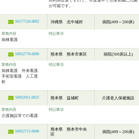
同利用企業ですので、年度途中でも保育園に入園
が可能です。
S0177128-0002
沖縄県 北中城村
病院(499～200床)
業務内容
特記事項
病棟看護
熊本県 熊本市東区
病院(500床以上)
S0032778-0099
業務内容
特記事項
病棟看護 外来看護
手術室看護 人工透
析
S0032921-0025
熊本県 益城町
介護老人保健施設
業務内容
特記事項
介護施設等での看護
熊本県 熊本市中央
S0032715-0048
病院(499～200床)
区