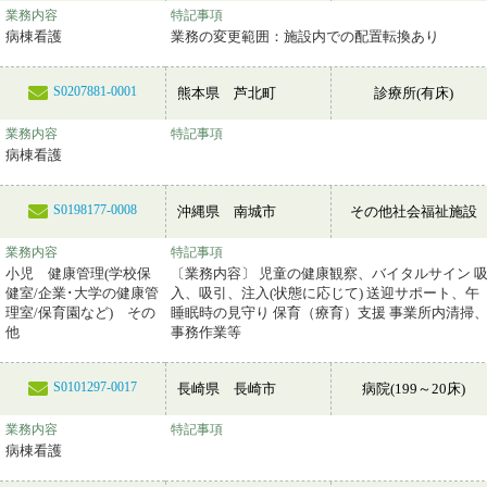
業務内容
特記事項
病棟看護
業務の変更範囲：施設内での配置転換あり
S0207881-0001
熊本県 芦北町
診療所(有床)
業務内容
特記事項
病棟看護
S0198177-0008
沖縄県 南城市
その他社会福祉施設
業務内容
特記事項
小児 健康管理(学校保
〔業務内容〕 児童の健康観察、バイタルサイン 
健室/企業･大学の健康管
入、吸引、注入(状態に応じて) 送迎サポート、午
理室/保育園など) その
睡眠時の見守り 保育（療育）支援 事業所内清掃
他
事務作業等
S0101297-0017
長崎県 長崎市
病院(199～20床)
業務内容
特記事項
病棟看護