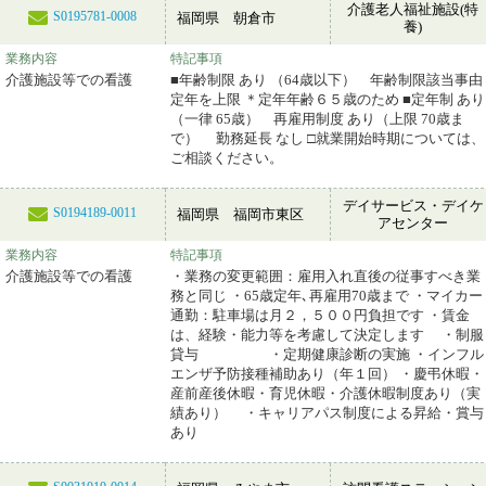
介護老人福祉施設(特
S0195781-0008
福岡県 朝倉市
養)
業務内容
特記事項
介護施設等での看護
■年齢制限 あり （64歳以下） 年齢制限該当事由
定年を上限 ＊定年年齢６５歳のため ■定年制 あり
（一律 65歳） 再雇用制度 あり（上限 70歳ま
で） 勤務延長 なし □就業開始時期については、
ご相談ください。
デイサービス・デイケ
S0194189-0011
福岡県 福岡市東区
アセンター
業務内容
特記事項
介護施設等での看護
・業務の変更範囲：雇用入れ直後の従事すべき業
務と同じ ・65歳定年､再雇用70歳まで ・マイカー
通勤：駐車場は月２，５００円負担です ・賃金
は、経験・能力等を考慮して決定します ・制服
貸与 ・定期健康診断の実施 ・インフル
エンザ予防接種補助あり（年１回） ・慶弔休暇・
産前産後休暇・育児休暇・介護休暇制度あり（実
績あり） ・キャリアパス制度による昇給・賞与
あり