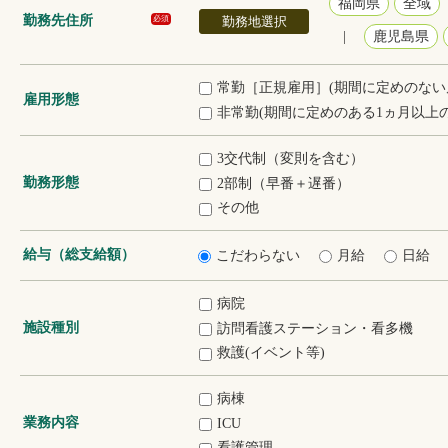
福岡県
全域
勤務先住所
勤務地選択
必須
|
鹿児島県
常勤［正規雇用］(期間に定めのない
雇用形態
非常勤(期間に定めのある1ヵ月以上の
3交代制（変則を含む）
勤務形態
2部制（早番＋遅番）
その他
給与（総支給額）
こだわらない
月給
日給
病院
施設種別
訪問看護ステーション・看多機
救護(イベント等)
病棟
業務内容
ICU
看護管理