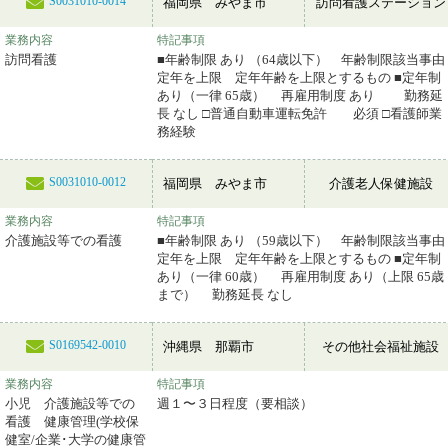
S0031010-0014
福岡県 みやま市
訪問看護ステーション
業務内容
特記事項
訪問看護
■年齢制限 あり （64歳以下） 年齢制限該当事由
定年を上限 定年年齢を上限とするもの ■定年制
あり（一律 65歳） 再雇用制度 あり 勤務延
長 なし □普通自動車運転免許 必須 □看護師業
務経験
S0031010-0012
福岡県 みやま市
介護老人保健施設
業務内容
特記事項
介護施設等での看護
■年齢制限 あり （59歳以下） 年齢制限該当事由
定年を上限 定年年齢を上限とするもの ■定年制
あり（一律 60歳） 再雇用制度 あり（上限 65歳
まで） 勤務延長 なし
S0169542-0010
沖縄県 那覇市
その他社会福祉施設
業務内容
特記事項
小児 介護施設等での
週１〜３日程度（要相談）
看護 健康管理(学校保
健室/企業･大学の健康管