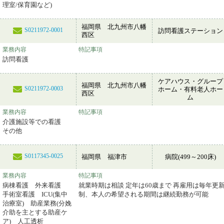
理室/保育園など)
福岡県 北九州市八幡
S0211972-0001
訪問看護ステーション
西区
業務内容
特記事項
訪問看護
ケアハウス・グループ
福岡県 北九州市八幡
S0211972-0003
ホーム・有料老人ホー
西区
ム
業務内容
特記事項
介護施設等での看護
その他
S0117345-0025
福岡県 福津市
病院(499～200床)
業務内容
特記事項
病棟看護 外来看護
就業時期は相談 定年は60歳まで 再雇用は毎年更
手術室看護 ICU(集中
制、本人の希望される期間は継続勤務が可能
治療室) 助産業務(分娩
介助を主とする助産ケ
ア) 人工透析