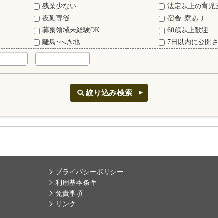
残業少ない
法定以上の育児
夜勤専従
宿舎･寮あり
募集領域未経験OK
60歳以上歓迎
離島･へき地
7日以内に公開
-
プライバシーポリシー
利用基本条件
免責事項
リンク