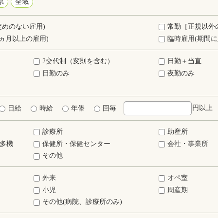
県
全域
定めのない雇用)
常勤［正規以外
ヵ月以上の雇用)
臨時雇用(期間に
2交代制（変則を含む）
日勤＋当直
日勤のみ
夜勤のみ
円以上
日給
時給
年俸
回毎
診療所
助産所
多機
保健所・保健センター
会社・事業所
その他
外来
オペ室
小児
周産期
その他(病院、診療所のみ)