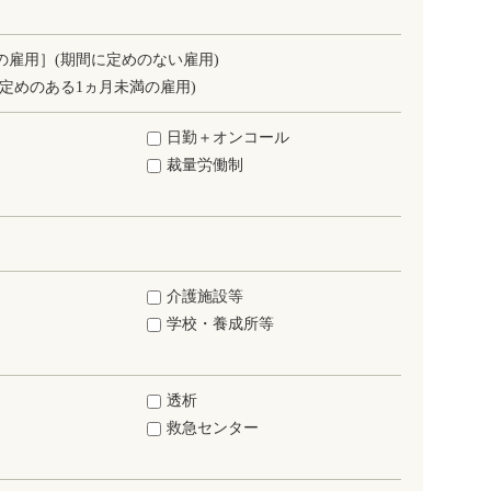
の雇用］(期間に定めのない雇用)
定めのある1ヵ月未満の雇用)
日勤＋オンコール
裁量労働制
介護施設等
学校・養成所等
透析
救急センター