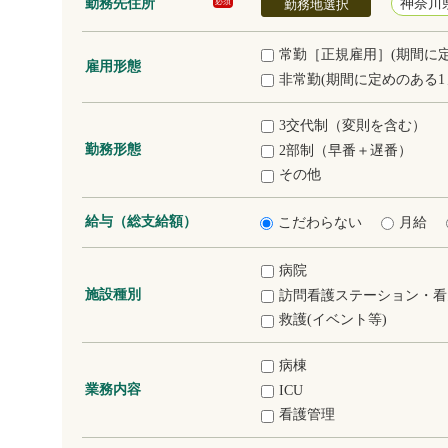
勤務先住所
神奈川
必須
勤務地選択
常勤［正規雇用］(期間に
雇用形態
非常勤(期間に定めのある1
3交代制（変則を含む）
勤務形態
2部制（早番＋遅番）
その他
給与（総支給額）
こだわらない
月給
病院
施設種別
訪問看護ステーション・看
救護(イベント等)
病棟
業務内容
ICU
看護管理