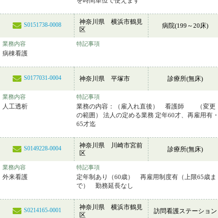
を時間単位で使えます
神奈川県 横浜市鶴見
S0151738-0008
病院(199～20床)
区
業務内容
特記事項
病棟看護
S0177031-0004
神奈川県 平塚市
診療所(無床)
業務内容
特記事項
人工透析
業務の内容：（雇入れ直後） 看護師 （変更
の範囲） 法人の定める業務 定年60才、再雇用有
65才迄
神奈川県 川崎市宮前
S0149228-0004
診療所(無床)
区
業務内容
特記事項
外来看護
定年制あり（60歳） 再雇用制度有（上限65歳ま
で） 勤務延長なし
神奈川県 横浜市鶴見
S0214165-0001
訪問看護ステーション
区