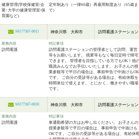
健康管理(学校保健室/企
定年制あり（一律60歳）再雇用制度あり（65歳ま
業･大学の健康管理室/保
で）
育園など)
S0177367-0011
神奈川県 大和市
訪問看護ステーション
業務内容
特記事項
訪問看護
訪問看護ステーションの管理者として訪問、運営
等をお願いします。 残業等もなく毎日定時で帰宅
できます。 管理者を目指している方でもOK！他
職員みんなでお手伝いいたします。 お子さんの授
業参観等で平日の場合は、事前申告で中抜けもOK
です。 ご自分の受診等がある場合は、有給休暇を
時間単位で使えます。 とにかく、働きやすい職場
です。
S0177367-0010
神奈川県 大和市
訪問看護ステーション
業務内容
特記事項
訪問看護
車通勤希望の方はお申し出ください。 お子さんの
授業参観等で平日の場合は、事前申告で中抜けも
OKです。 ご自分の受診等がある場合は、有給休