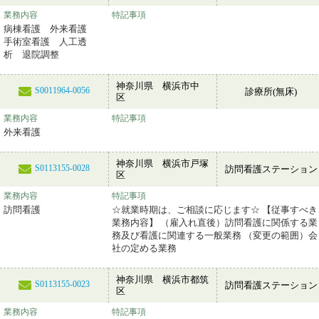
業務内容
特記事項
病棟看護 外来看護
手術室看護 人工透
析 退院調整
神奈川県 横浜市中
S0011964-0056
診療所(無床)
区
業務内容
特記事項
外来看護
神奈川県 横浜市戸塚
S0113155-0028
訪問看護ステーション
区
業務内容
特記事項
訪問看護
☆就業時期は、ご相談に応じます☆ 【従事すべき
業務内容】 （雇入れ直後）訪問看護に関係する業
務及び看護に関連する一般業務 （変更の範囲）会
社の定める業務
神奈川県 横浜市都筑
S0113155-0023
訪問看護ステーション
区
業務内容
特記事項