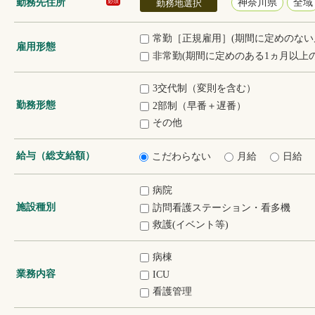
勤務先住所
神奈川県
全域
必須
勤務地選択
常勤［正規雇用］(期間に定めのない
雇用形態
非常勤(期間に定めのある1ヵ月以上の
3交代制（変則を含む）
勤務形態
2部制（早番＋遅番）
その他
給与（総支給額）
こだわらない
月給
日給
病院
施設種別
訪問看護ステーション・看多機
救護(イベント等)
病棟
業務内容
ICU
看護管理