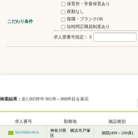
保育所・学童保育あり
夜勤なし
復職・ブランクOK
こだわり条件
短時間正職員制度あり
求人票番号指定：
S
検索結果：
全1,005件中 861件～880件目を表示
求人番号
勤務地
施設種別
神奈川県 横浜市戸塚
S0145094-0014
病院(499～200床)
区