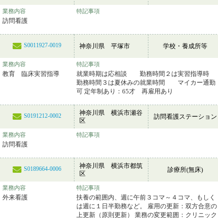
業務内容
特記事項
訪問看護
S0011927-0019
神奈川県 平塚市
学校・養成所等
業務内容
特記事項
教育 臨床実習指導
就業時期は応相談 勤務時間２は実習指導時
勤務時間３は夏休みの就業時間 マイカー通勤
可 定年制あり：65才 再雇用あり
神奈川県 横浜市瀬谷
S0191212-0002
訪問看護ステーション
区
業務内容
特記事項
訪問看護
神奈川県 横浜市都筑
S0189664-0006
診療所(無床)
区
業務内容
特記事項
外来看護
扶養の範囲内、週に午前３コマ～４コマ、もしく
は週に１日半勤務など。 雇用の更新：双方合意の
上更新（原則更新） 業務の変更範囲：クリニック