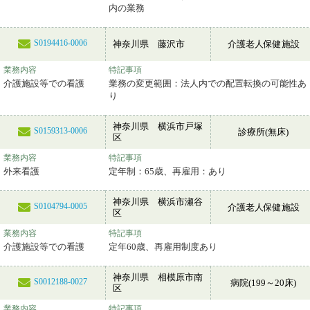
内の業務
S0194416-0006
神奈川県 藤沢市
介護老人保健施設
業務内容
特記事項
介護施設等での看護
業務の変更範囲：法人内での配置転換の可能性あ
り
神奈川県 横浜市戸塚
S0159313-0006
診療所(無床)
区
業務内容
特記事項
外来看護
定年制：65歳、再雇用：あり
神奈川県 横浜市瀬谷
S0104794-0005
介護老人保健施設
区
業務内容
特記事項
介護施設等での看護
定年60歳、再雇用制度あり
神奈川県 相模原市南
S0012188-0027
病院(199～20床)
区
業務内容
特記事項