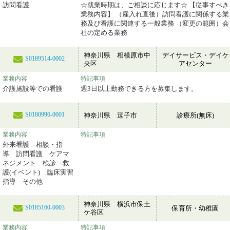
訪問看護
☆就業時期は、ご相談に応じます☆ 【従事すべき
業務内容】 （雇入れ直後）訪問看護に関係する業
務及び看護に関連する一般業務 （変更の範囲）会
社の定める業務
神奈川県 相模原市中
デイサービス・デイケ
S0189514-0002
央区
アセンター
業務内容
特記事項
介護施設等での看護
週3日以上勤務できる方を募集します。
S0180996-0001
神奈川県 逗子市
診療所(無床)
業務内容
特記事項
外来看護 相談・指
導 訪問看護 ケアマ
ネジメント 検診 救
護(イベント) 臨床実習
指導 その他
神奈川県 横浜市保土
S0185160-0003
保育所・幼稚園
ケ谷区
業務内容
特記事項