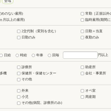
全域
定めのない雇用)
常勤［正規以外
ヵ月以上の雇用)
臨時雇用(期間に
2交代制（変則を含む）
日勤＋当直
日勤のみ
夜勤のみ
円以上
日給
時給
年俸
回毎
診療所
助産所
多機
保健所・保健センター
会社・事業所
その他
外来
オペ室
小児
周産期
その他(病院、診療所のみ)