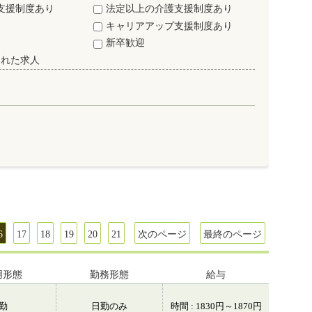
支援制度あり
法定以上の介護支援制度あり
キャリアアップ支援制度あり
新卒歓迎
された求人
6
17
18
19
20
21
次のページ
最終のページ
用形態
勤務形態
給与
常勤
日勤のみ
時間 : 1830円～1870円