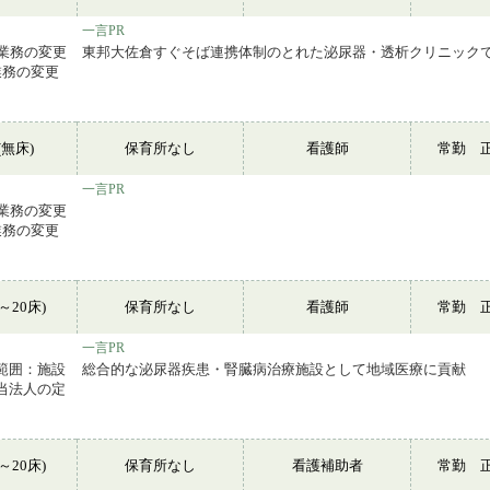
一言PR
*業務の変更
東邦大佐倉すぐそば連携体制のとれた泌尿器・透析クリニック
業務の変更
無床)
保育所なし
看護師
常勤 
一言PR
*業務の変更
業務の変更
～20床)
保育所なし
看護師
常勤 
一言PR
範囲：施設
総合的な泌尿器疾患・腎臓病治療施設として地域医療に貢献
当法人の定
～20床)
保育所なし
看護補助者
常勤 