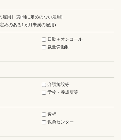
の雇用］(期間に定めのない雇用)
定めのある1ヵ月未満の雇用)
日勤＋オンコール
裁量労働制
介護施設等
学校・養成所等
透析
救急センター