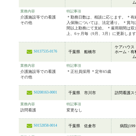
業務内容
特記事項
介護施設等での看護
＊勤務日数は、相談に応じます。 ＊有
その他
入保険については、法定通り。 ＊賞与
間以上勤務にて支給。 ＊雇用期間は双
上、6ヶ月毎（9月、3月）に更新しま
ケアハウス
S0137535-0176
千葉県 船橋市
ホーム・有
業務内容
特記事項
介護施設等での看護
＊正社員採用 ＊定年65歳
その他
S0208163-0001
千葉県 市川市
訪問看護ス
業務内容
特記事項
訪問看護
変更なし
S0152858-0014
千葉県 佐倉市
病院(199