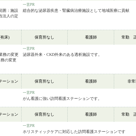
一言PR
範囲：施設
総合的な泌尿器疾患・腎臓病治療施設として地域医療に貢献
当法人の定
有床)
保育所なし
看護師
常勤 
一言PR
*業務の変更
泌尿器外来・CKD外来のある透析施設です。
業務の変更
テーション
保育所なし
看護師
非
一言PR
がん看護に強い訪問看護ステーションです。
テーション
保育所なし
看護師
常勤 
一言PR
ホリスティックケアに対応した訪問看護ステーションです