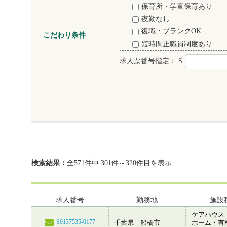
保育所・学童保育あり
夜勤なし
復職・ブランクOK
こだわり条件
短時間正職員制度あり
求人票番号指定：
S
検索結果：
全571件中 301件～320件目を表示
求人番号
勤務地
施設
ケアハウス
S0137535-0177
千葉県 船橋市
ホーム・有