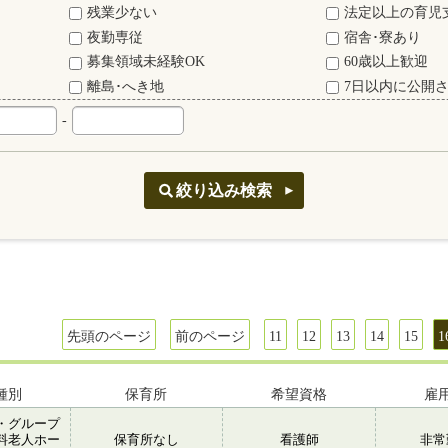
残業少ない
法定以上の育児
夜勤専従
宿舎･寮あり
募集領域未経験OK
60歳以上歓迎
離島･へき地
7日以内に公開
-
先頭のページ
前のページ
11
12
13
14
15
1
種別
保育所
希望資格
雇
・グループ
料老人ホー
保育所なし
看護師
非