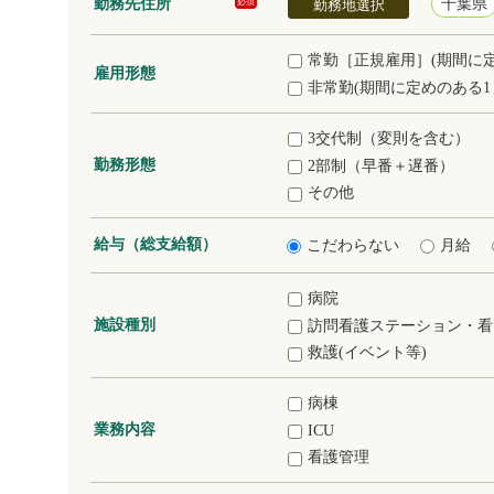
勤務先住所
千葉県
必須
勤務地選択
常勤［正規雇用］(期間に
雇用形態
非常勤(期間に定めのある1
3交代制（変則を含む）
勤務形態
2部制（早番＋遅番）
その他
給与（総支給額）
こだわらない
月給
病院
施設種別
訪問看護ステーション・看
救護(イベント等)
病棟
業務内容
ICU
看護管理