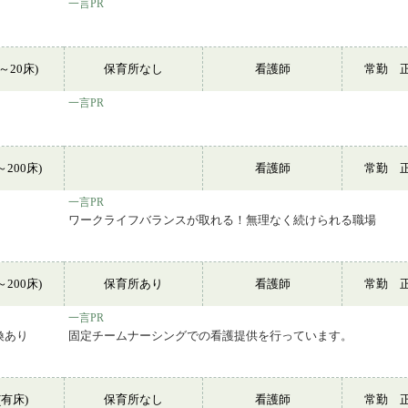
一言PR
～20床)
保育所なし
看護師
常勤 
一言PR
～200床)
看護師
常勤 
一言PR
ワークライフバランスが取れる！無理なく続けられる職場
～200床)
保育所あり
看護師
常勤 
一言PR
換あり
固定チームナーシングでの看護提供を行っています。
有床)
保育所なし
看護師
常勤 