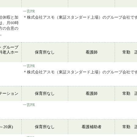
ム
一言PR
給休暇と加
＊株式会社アスモ（東証スタンダード上場）のグループ会社で
は、月60時
方の合意の
す。
・グループ
料老人ホー
保育所なし
看護師
常勤 
ム
一言PR
＊株式会社アスモ（東証スタンダード上場）のグループ会社で
テーション
保育所なし
看護師
常勤 
一言PR
～20床)
保育所なし
看護補助者
常勤 