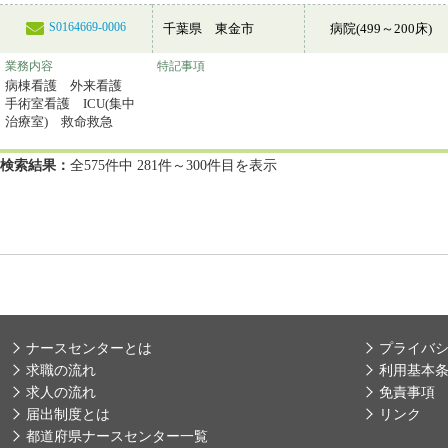
S0164669-0006
千葉県 東金市
病院(499～200床)
業務内容
特記事項
病棟看護 外来看護
手術室看護 ICU(集中
治療室) 救命救急
検索結果：
全575件中 281件～300件目を表示
ナースセンターとは
プライバ
求職の流れ
利用基本
求人の流れ
免責事項
届出制度とは
リンク
都道府県ナースセンター一覧