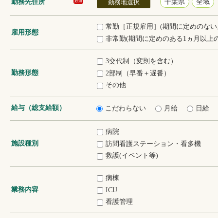
勤務先住所
千葉県
全域
必須
勤務地選択
常勤［正規雇用］(期間に定めのない
雇用形態
非常勤(期間に定めのある1ヵ月以上の
3交代制（変則を含む）
勤務形態
2部制（早番＋遅番）
その他
給与（総支給額）
こだわらない
月給
日給
病院
施設種別
訪問看護ステーション・看多機
救護(イベント等)
病棟
業務内容
ICU
看護管理