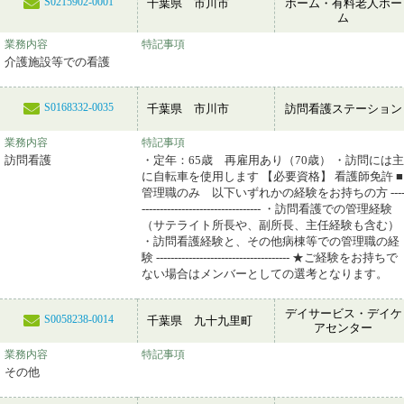
S0215902-0001
千葉県 市川市
ホーム・有料老人ホー
ム
業務内容
特記事項
介護施設等での看護
S0168332-0035
千葉県 市川市
訪問看護ステーション
業務内容
特記事項
訪問看護
・定年：65歳 再雇用あり（70歳） ・訪問には主
に自転車を使用します 【必要資格】 看護師免許 ■
管理職のみ 以下いずれかの経験をお持ちの方 ---
--------------------------------- ・訪問看護での管理経験
（サテライト所長や、副所長、主任経験も含む）
・訪問看護経験と、その他病棟等での管理職の経
験 ------------------------------------- ★ご経験をお持ちで
ない場合はメンバーとしての選考となります。
デイサービス・デイケ
S0058238-0014
千葉県 九十九里町
アセンター
業務内容
特記事項
その他