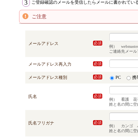
3
ご登録確認のメールを受信したらメールに書かれてい
ご注意
メールアドレス
必須
例） webmaster@n
ご連絡先メール
メールアドレス再入力
必須
メールアドレス種別
必須
PC
携
氏名
必須
例） 看護 花
姓と名の間に空
氏名フリガナ
必須
例） カンゴ 
姓と名の間に空