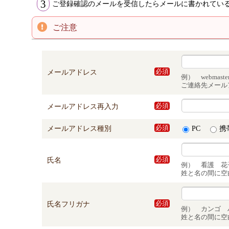
3
ご登録確認のメールを受信したらメールに書かれてい
ご注意
メールアドレス
必須
例） webmaster@n
ご連絡先メール
メールアドレス再入力
必須
メールアドレス種別
必須
PC
携
氏名
必須
例） 看護 花
姓と名の間に空
氏名フリガナ
必須
例） カンゴ 
姓と名の間に空