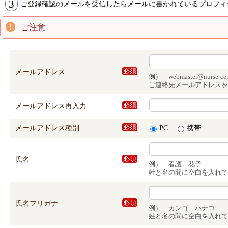
3
ご登録確認のメールを受信したらメールに書かれているプロフィ
ご注意
メールアドレス
必須
例） webmaster@nurse-cent
ご連絡先メールアドレスを
メールアドレス再入力
必須
メールアドレス種別
必須
PC
携帯
氏名
必須
例） 看護 花子
姓と名の間に空白を入れて
氏名フリガナ
必須
例） カンゴ ハナコ
姓と名の間に空白を入れて