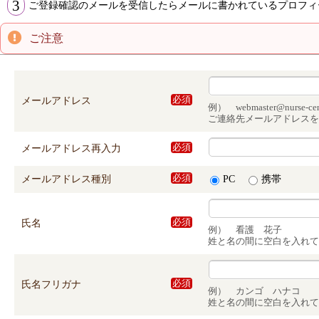
3
ご登録確認のメールを受信したらメールに書かれているプロフィ
ご注意
メールアドレス
必須
例） webmaster@nurse-cent
ご連絡先メールアドレスを
メールアドレス再入力
必須
メールアドレス種別
必須
PC
携帯
氏名
必須
例） 看護 花子
姓と名の間に空白を入れて
氏名フリガナ
必須
例） カンゴ ハナコ
姓と名の間に空白を入れて