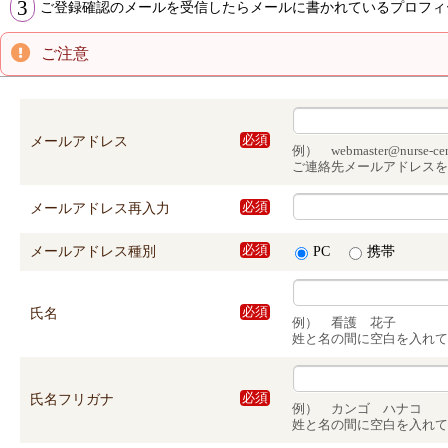
3
ご登録確認のメールを受信したらメールに書かれているプロフィ
ご注意
メールアドレス
必須
例） webmaster@nurse-cent
ご連絡先メールアドレスを
メールアドレス再入力
必須
メールアドレス種別
必須
PC
携帯
氏名
必須
例） 看護 花子
姓と名の間に空白を入れて
氏名フリガナ
必須
例） カンゴ ハナコ
姓と名の間に空白を入れて