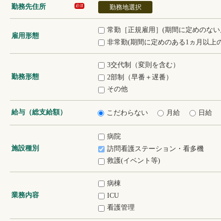
勤務先住所
必須
勤務地選択
常勤［正規雇用］(期間に定めのない
雇用形態
非常勤(期間に定めのある1ヵ月以上の
3交代制（変則を含む）
勤務形態
2部制（早番＋遅番）
その他
給与（総支給額）
こだわらない
月給
日給
病院
施設種別
訪問看護ステーション・看多機
救護(イベント等)
病棟
業務内容
ICU
看護管理