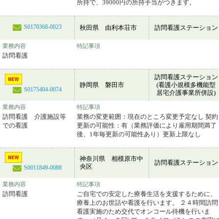
所持で、39000円の所持手当がつきます。
S0170368-0023
秋田県 由利本荘市
訪問看護ステーション
業務内容
特記事項
訪問看護
訪問看護ステーション
静岡県 磐田市
(看護小規模多機能型
S0175404-0074
居宅介護事業所併設)
業務内容
特記事項
訪問看護 介護施設等
業務の変更範囲：現在のところ変更予定なし 契約
での看護
更新の可能性：有（業務評価により雇用期間満了
後、1年毎更新の可能性あり）更新上限なし
神奈川県 相模原市中
訪問看護ステーション
央区
S0011849-0088
業務内容
特記事項
訪問看護
ご自宅での安定した療養生活を支援するために、
療養上のお世話や看護を行います。 ２４時間訪問
看護実施のため交代でオンコール待機を行いま