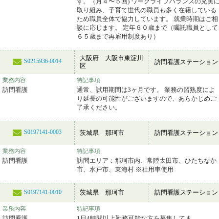
す。（月４〜５回) ワークライフバランスの充実
取り組み、子育て世代の職員も多く在籍している
ため職員全体で協力しています。 就業時期はご相
談に応じます。 定年６０歳まで（嘱託職員として
６５歳まで再雇用制度あり）
大阪府 大阪市東淀川
S0215936-0014
訪問看護ステーション
区
業務内容
特記事項
訪問看護
通常、試用期間は3ヶ月です。 業務の習熟度によ
り延長の可能性がございますので、あらかじめご
了承ください。
S0197141-0003
茨城県 那珂市
訪問看護ステーション
業務内容
特記事項
訪問看護
訪問エリア：那珂市内、常陸太田市、ひたちなか
市、水戸市、東海村 ※社用車使用
茨城県 那珂市
訪問看護ステーション
S0197141-0010
業務内容
特記事項
訪問看護
1日4時間以上勤務可能な方を募集してま