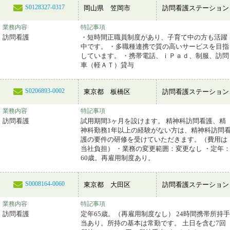
S0128327-0317
岡山県 笠岡市
訪問看護ステーション
業務内容
特記事項
訪問看護
・短時間正職員制度があり、子育て中の方も活躍
中です。 ・多職種連携で質の高いサービスを目指
しています。 ・携帯電話、ｉＰａｄ、制服、訪問
車（軽ＡＴ）貸与
S0206893-0002
東京都 板橋区
訪問看護ステーション
業務内容
特記事項
訪問看護
試用期間3ヶ月を設けます。 精神科訪問看護、精
神科勤務1年以上の経験がない方は、精神科訪問
護の要件の研修を受けていただきます。（費用は
当社負担） ・業務の変更範囲：変更なし ・定年
60歳。再雇用制度あり。
S0008164-0060
東京都 大田区
訪問看護ステーション
業務内容
特記事項
訪問看護
定年65歳。（再雇用制度なし） 24時間携帯所持手
当あり。所持の基本は常勤です。 土日を含む7回