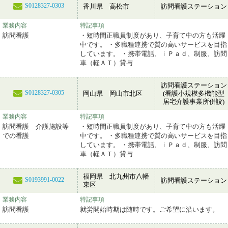
S0128327-0303
香川県 高松市
訪問看護ステーション
業務内容
特記事項
訪問看護
・短時間正職員制度があり、子育て中の方も活躍
中です。 ・多職種連携で質の高いサービスを目指
しています。 ・携帯電話、ｉＰａｄ、制服、訪問
車（軽ＡＴ）貸与
訪問看護ステーション
S0128327-0305
岡山県 岡山市北区
(看護小規模多機能型
居宅介護事業所併設)
業務内容
特記事項
訪問看護 介護施設等
・短時間正職員制度があり、子育て中の方も活躍
での看護
中です。 ・多職種連携で質の高いサービスを目指
しています。 ・携帯電話、ｉＰａｄ、制服、訪問
車（軽ＡＴ）貸与
福岡県 北九州市八幡
S0193991-0022
訪問看護ステーション
東区
業務内容
特記事項
訪問看護
就労開始時期は随時です。ご希望に沿います。