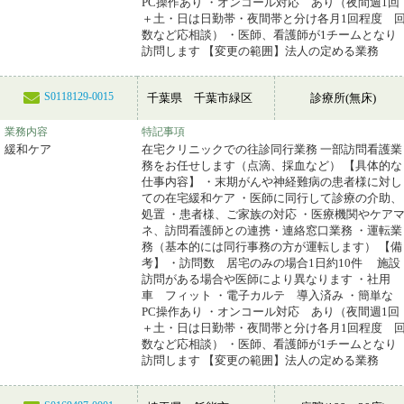
PC操作あり ・オンコール対応 あり（夜間週1回
＋土・日は日勤帯・夜間帯と分け各月1回程度 
数など応相談） ・医師、看護師が1チームとなり
訪問します 【変更の範囲】法人の定める業務
S0118129-0015
千葉県 千葉市緑区
診療所(無床)
業務内容
特記事項
緩和ケア
在宅クリニックでの往診同行業務 一部訪問看護業
務をお任せします（点滴、採血など） 【具体的な
仕事内容】 ・末期がんや神経難病の患者様に対し
ての在宅緩和ケア ・医師に同行して診療の介助、
処置 ・患者様、ご家族の対応 ・医療機関やケア
ネ、訪問看護師との連携・連絡窓口業務 ・運転業
務（基本的には同行事務の方が運転します） 【備
考】 ・訪問数 居宅のみの場合1日約10件 施設
訪問がある場合や医師により異なります ・社用
車 フィット ・電子カルテ 導入済み ・簡単な
PC操作あり ・オンコール対応 あり（夜間週1回
＋土・日は日勤帯・夜間帯と分け各月1回程度 
数など応相談） ・医師、看護師が1チームとなり
訪問します 【変更の範囲】法人の定める業務