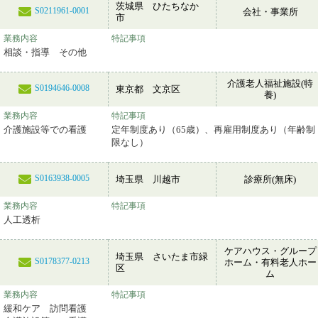
茨城県 ひたちなか
S0211961-0001
会社・事業所
市
業務内容
特記事項
相談・指導 その他
介護老人福祉施設(特
S0194646-0008
東京都 文京区
養)
業務内容
特記事項
介護施設等での看護
定年制度あり（65歳）、再雇用制度あり（年齢制
限なし）
S0163938-0005
埼玉県 川越市
診療所(無床)
業務内容
特記事項
人工透析
ケアハウス・グループ
埼玉県 さいたま市緑
S0178377-0213
ホーム・有料老人ホー
区
ム
業務内容
特記事項
緩和ケア 訪問看護