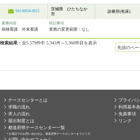
茨城県 ひたちなか
S0136958-0015
診療所(有床)
市
業務内容
特記事項
病棟看護 外来看護
業務の変更範囲：なし
検索結果：
全5,579件中 5,341件～5,360件目を表示
先頭のペー
ナースセンターとは
プライバ
求職の流れ
利用基本
求人の流れ
免責事項
届出制度とは
リンク
都道府県ナースセンター一覧
＊
お電話でのお問い合わせは、都道府県ナースセンターまでどうぞ。
お問い合わせフォーム