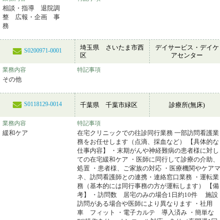
相談・指導 退院調
整 広報・企画 事
務
埼玉県 さいたま市西
デイサービス・デイケ
S0200971-0001
区
アセンター
業務内容
特記事項
その他
S0118129-0014
千葉県 千葉市緑区
診療所(無床)
業務内容
特記事項
緩和ケア
在宅クリニックでの往診同行業務 一部訪問看護業
務をお任せします（点滴、採血など） 【具体的な
仕事内容】 ・末期がんや神経難病の患者様に対し
ての在宅緩和ケア ・医師に同行して診療の介助、
処置 ・患者様、ご家族の対応 ・医療機関やケア
ネ、訪問看護師との連携・連絡窓口業務 ・運転業
務（基本的には同行事務の方が運転します） 【備
考】 ・訪問数 居宅のみの場合1日約10件 施設
訪問がある場合や医師により異なります ・社用
車 フィット ・電子カルテ 導入済み ・簡単な