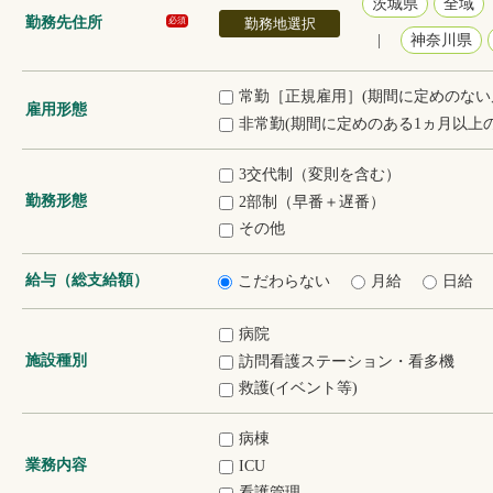
茨城県
全域
勤務先住所
勤務地選択
必須
|
神奈川県
常勤［正規雇用］(期間に定めのない
雇用形態
非常勤(期間に定めのある1ヵ月以上の
3交代制（変則を含む）
勤務形態
2部制（早番＋遅番）
その他
給与（総支給額）
こだわらない
月給
日給
病院
施設種別
訪問看護ステーション・看多機
救護(イベント等)
病棟
業務内容
ICU
看護管理