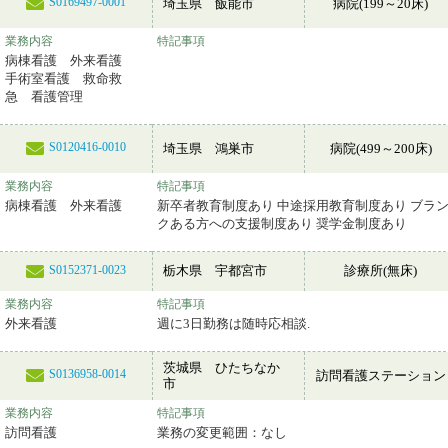
S0169497-0001
埼玉県 飯能市
病院(199～20床)
業務内容
特記事項
病棟看護 外来看護
手術室看護 救命救
急 看護管理
S0120416-0010
埼玉県 鴻巣市
病院(499～200床)
業務内容
特記事項
病棟看護 外来看護
新卒者教育制度あり 中途採用教育制度あり ブラ
クある方への支援制度あり 奨学金制度あり
栃木県 宇都宮市
診療所(無床)
S0152371-0023
業務内容
特記事項
外来看護
週に3日勤務は随時応相談.
茨城県 ひたちなか
S0136958-0014
訪問看護ステーション
市
業務内容
特記事項
訪問看護
業務の変更範囲：なし