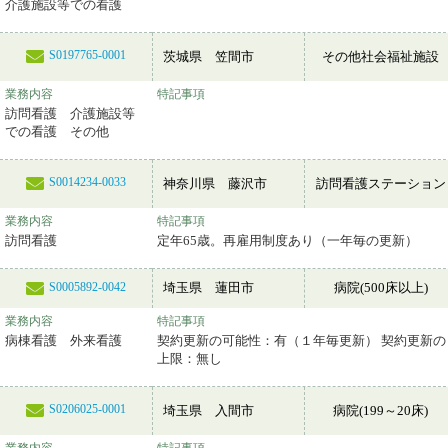
介護施設等での看護
S0197765-0001
茨城県 笠間市
その他社会福祉施設
業務内容
特記事項
訪問看護 介護施設等
での看護 その他
S0014234-0033
神奈川県 藤沢市
訪問看護ステーション
業務内容
特記事項
訪問看護
定年65歳。再雇用制度あり（一年毎の更新）
埼玉県 蓮田市
病院(500床以上)
S0005892-0042
業務内容
特記事項
病棟看護 外来看護
契約更新の可能性：有（１年毎更新） 契約更新の
上限：無し
S0206025-0001
埼玉県 入間市
病院(199～20床)