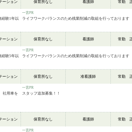
テーション
保育所なし
看護師
常勤 
一言PR
務経験1年以
ライフワークバランスのため残業削減の取組を行っております
テーション
保育所なし
看護師
常勤 
一言PR
務経験5年以
ライフワークバランスのため残業削減の取組を行っております
テーション
保育所なし
准看護師
常勤 
一言PR
は、社用車を
スタッフ追加募集！！
テーション
保育所なし
看護師
常勤 
一言PR