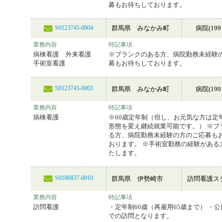
募もお待ちしております。
群馬県 みなかみ町
病院(199
S0123745-0004
業務内容
特記事項
病棟看護 外来看護
※ブランクのある方、病院勤務未経験
手術室看護
募もお待ちしております。
S0123745-0003
群馬県 みなかみ町
病院(199
業務内容
特記事項
病棟看護
※60歳定年制（但し、お元気な方は定
形態を変え継続就業可能です。） ※ブ
る方、病院勤務未経験の方のご応募も
おります。 ※手術室勤務の経験がある
たします。
S0186837-0010
群馬県 伊勢崎市
訪問看護ス
業務内容
特記事項
訪問看護
・定年制60歳（再雇用65歳まで） ・公
での訪問となります。