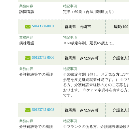
業務内容
特記事項
訪問看護
定年：60歳（再雇用制度あり）
S0143360-0001
群馬県 高崎市
病院(199
業務内容
特記事項
病棟看護
※60歳定年制、延長65歳まで。
S0123745-0006
群馬県 みなかみ町
介護老人
業務内容
特記事項
介護施設等での看護
※60歳定年制（但し、お元気な方は定
形態を変え継続就業可能です。） ※ブ
る方、介護施設未経験の方のご応募も
おります。 ※ケアマネ資格を有する方
です。
S0123745-0008
群馬県 みなかみ町
介護老人
業務内容
特記事項
介護施設等での看護
※ブランクのある方、介護施設未経験