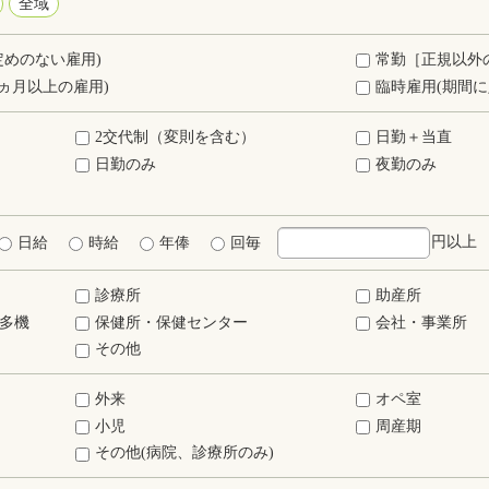
全域
定めのない雇用)
常勤［正規以外
ヵ月以上の雇用)
臨時雇用(期間に
2交代制（変則を含む）
日勤＋当直
日勤のみ
夜勤のみ
円以上
日給
時給
年俸
回毎
診療所
助産所
多機
保健所・保健センター
会社・事業所
その他
外来
オペ室
小児
周産期
その他(病院、診療所のみ)