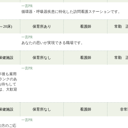
一言PR
循環器・呼吸器疾患に特化した訪問看護ステーションです。
～20床)
保育所あり
看護師
常勤 
一言PR
あなたの思いが実現できる職場です。
保健施設
保育所なし
看護師
常勤 
一言PR
年後も雇用
ランクのあ
お待ちして
は、大歓迎
保健施設
保育所なし
看護師
非
一言PR
の方のご応