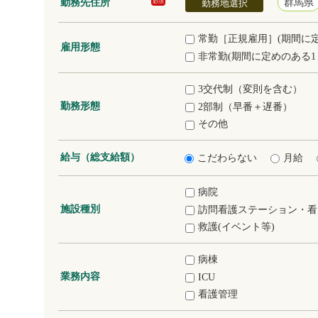
勤務先住所
群馬県
必須
勤務地選択
常勤［正規雇用］(期間に
雇用形態
非常勤(期間に定めのある1
3交代制（変則を含む）
勤務形態
2部制（早番＋遅番）
その他
給与（総支給額）
こだわらない
月給
病院
施設種別
訪問看護ステーション・看
救護(イベント等)
病棟
業務内容
ICU
看護管理