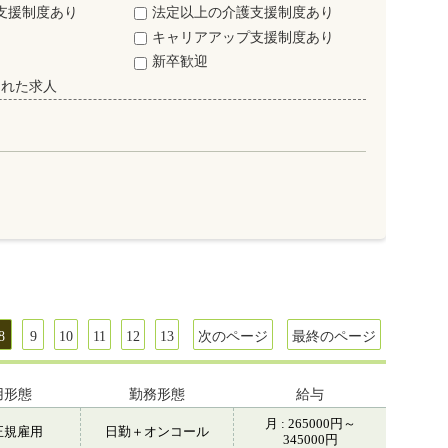
支援制度あり
法定以上の介護支援制度あり
キャリアアップ支援制度あり
新卒歓迎
された求人
8
9
10
11
12
13
次のページ
最終のページ
用形態
勤務形態
給与
月 : 265000円～
正規雇用
日勤＋オンコール
345000円