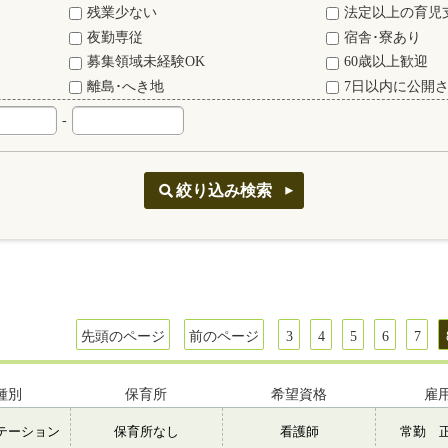
残業少ない
法定以上の育児
夜勤専従
宿舎･寮あり
募集領域未経験OK
60歳以上歓迎
離島･へき地
7日以内に公開
-
先頭のページ
前のページ
3
4
5
6
7
種別
保育所
希望資格
雇
テーション
保育所なし
看護師
常勤 