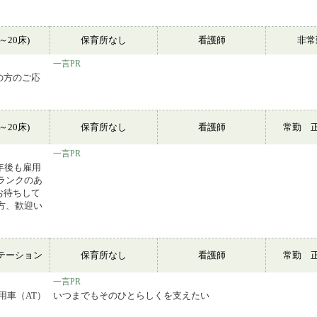
～20床)
保育所なし
看護師
非
一言PR
の方のご応
～20床)
保育所なし
看護師
常勤 
一言PR
年後も雇用
ランクのあ
お待ちして
方、歓迎い
テーション
保育所なし
看護師
常勤 
一言PR
用車（AT）
いつまでもそのひとらしくを支えたい