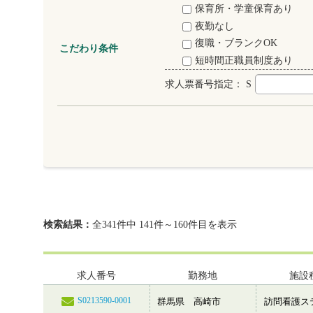
保育所・学童保育あり
夜勤なし
復職・ブランクOK
こだわり条件
短時間正職員制度あり
求人票番号指定：
S
検索結果：
全341件中 141件～160件目を表示
求人番号
勤務地
施設
S0213590-0001
群馬県 高崎市
訪問看護ス