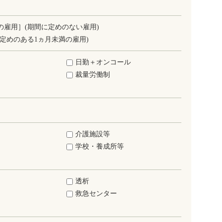
の雇用］(期間に定めのない雇用)
定めのある1ヵ月未満の雇用)
日勤＋オンコール
裁量労働制
介護施設等
学校・養成所等
透析
救急センター