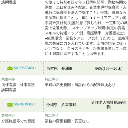
訪問看護
で使える特別有給が年５日間申請可、勤務時間の
調整、土日祝休み等配慮、企業主導型保育園（入
職時に保育園を法人で探すことが可能。職員なら
出産前に探すことも可能） ●キャリアアップ：奨
学資金貸付制度(無利息で貸し付け、一定期間の就
労で返還免除)、ステップアップ制度(特定の資格
スキルで待遇アップ 例）看護助手→介護福祉士）
●組織環境：業務をスムーズに行うために、組織
境の整備に力を入れています。上司の指示に従う
だけでなく、自分の考えを、起案書を通して正式
に上層部に進言することも出来ます。
S0032877-0011
熊本県 長洲町
病院(199～20床)
業務内容
特記事項
病棟看護 外来看護
業務の変更範囲：施設内での配置転換あり
訪問看護
介護老人福祉施設(特
S0200219-0001
沖縄県 八重瀬町
養)
業務内容
特記事項
介護施設等での看護
業務の変更範囲：変更なし