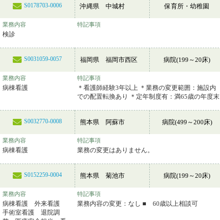
S0178703-0006
沖縄県 中城村
保育所・幼稚園
業務内容
特記事項
検診
S0031059-0057
福岡県 福岡市西区
病院(199～20床)
業務内容
特記事項
病棟看護
＊看護師経験3年以上 ＊業務の変更範囲：施設内
での配置転換あり ＊定年制度有：満65歳の年度末
S0032770-0008
熊本県 阿蘇市
病院(499～200床)
業務内容
特記事項
病棟看護
業務の変更はありません。
S0152259-0004
熊本県 菊池市
病院(199～20床)
業務内容
特記事項
病棟看護 外来看護
業務内容の変更：なし ■ 60歳以上相談可
手術室看護 退院調