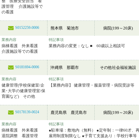
整 医療安全担当 看
護管理 介護施設等で
の看護
S0152259-0006
熊本県 菊池市
病院(199～20床)
業務内容
特記事項
病棟看護 外来看護
業務内容の変更：なし ■ 60歳以上相談可
介護施設等での看護
S0181694-0006
沖縄県 那覇市
その他社会福祉施設
業務内容
特記事項
健康管理(学校保健室/企
【業務内容】 健康管理・服薬管理・病院受診等
業･大学の健康管理室/保
育園など) その他
S0178139-0024
鹿児島県 鹿児島市
病院(199～20床)
業務内容
特記事項
病棟看護 外来看護
●駐車場：敷地内（無料） ●定年制：一律60才、
退院調整 看護管理
雇用制度制限なし ●子育て支援あり：学校行事等