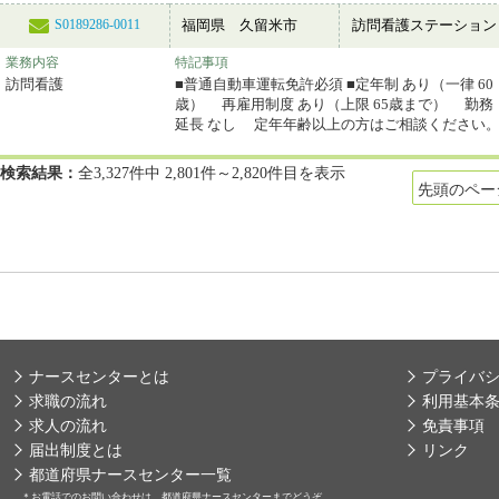
福岡県 久留米市
訪問看護ステーション
S0189286-0011
業務内容
特記事項
訪問看護
■普通自動車運転免許必須 ■定年制 あり（一律 60
歳） 再雇用制度 あり（上限 65歳まで） 勤務
延長 なし 定年年齢以上の方はご相談ください
検索結果：
全3,327件中 2,801件～2,820件目を表示
先頭のペー
ナースセンターとは
プライバ
求職の流れ
利用基本
求人の流れ
免責事項
届出制度とは
リンク
都道府県ナースセンター一覧
＊
お電話でのお問い合わせは、都道府県ナースセンターまでどうぞ。