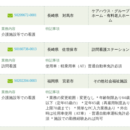
ケアハウス・グループ
S0209672-0001
長崎県 対馬市
ホーム・有料老人ホー
ム
業務内容
特記事項
介護施設等での看護
S0160738-0013
長崎県 佐世保市
訪問看護ステーション
業務内容
特記事項
訪問看護
使用車：軽乗用車（AT）普通自動車免許必須
S0202204-0003
福岡県 宮若市
その他社会福祉施設
業務内容
特記事項
介護施設等での看護
＊業務の変更範囲：変更なし ＊年齢制限あり64歳
以下（定年65歳の） ＊定年65歳（再雇用制度あり
上限70歳まで） ＊簡単なPC入力業務あり ＊外出
時は社用車使用（AT車）・普通自動車運転免許必
須 ＊施設での勤務経験あれば尚可