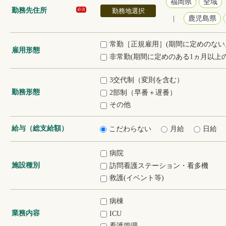
福岡県
全域
勤務先住所
勤務地選択
必須
|
鹿児島県
常勤［正規雇用］(期間に定めのない
雇用形態
非常勤(期間に定めのある1ヵ月以上の
3交代制（変則を含む）
勤務形態
2部制（早番＋遅番）
その他
給与（総支給額）
こだわらない
月給
日給
病院
施設種別
訪問看護ステーション・看多機
救護(イベント等)
病棟
業務内容
ICU
看護管理