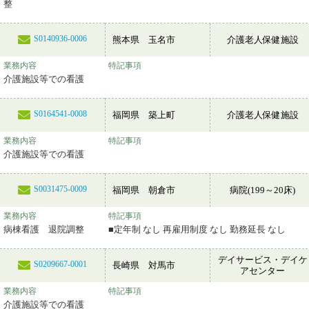
整
S0140936-0006
熊本県 玉名市
介護老人保健施設
業務内容
特記事項
介護施設等での看護
S0164541-0008
福岡県 築上町
介護老人保健施設
業務内容
特記事項
介護施設等での看護
S0031475-0009
福岡県 朝倉市
病院(199～20床)
業務内容
特記事項
病棟看護 退院調整
■定年制 なし 再雇用制度 なし 勤務延長 なし
デイサービス・デイケ
S0209667-0001
長崎県 対馬市
アセンター
業務内容
特記事項
介護施設等での看護