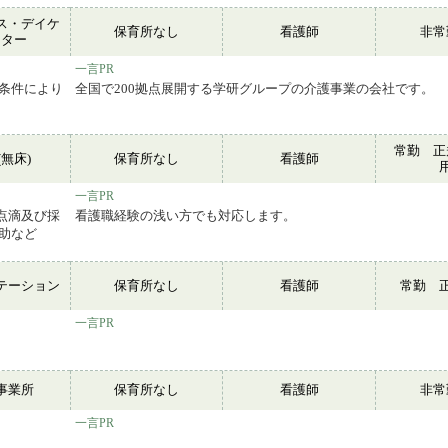
ス・デイケ
保育所なし
看護師
非
ンター
一言PR
用条件により
全国で200拠点展開する学研グループの介護事業の会社です。
常勤 正
無床)
保育所なし
看護師
一言PR
点滴及び採
看護職経験の浅い方でも対応します。
補助など
テーション
保育所なし
看護師
常勤 
一言PR
事業所
保育所なし
看護師
非
一言PR