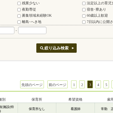
残業少ない
法定以上の育児
夜勤専従
宿舎･寮あり
募集領域未経験OK
60歳以上歓迎
離島･へき地
7日以内に公開
-
先頭のページ
前のページ
1
2
3
4
5
種別
保育所
希望資格
雇
祉施設(特
保育所なし
看護師
常勤 
)