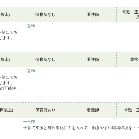
常勤 正
無床)
保育所なし
看護師
一言PR
ト制にてお
じます。
無床)
保育所なし
看護師
非
一言PR
ト制にてお
じます。
新の可能性：
0床以上)
保育所あり
看護師
常勤 
一言PR
子育て支援と有休消化に力を入れて、働きやすい職場環境を・