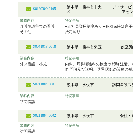
熊本県 熊本市中央
デイサービ
S0189309-0195
区
アセ
業務内容
特記事項
介護施設等での看護
■正社員登用制度あり ■各種保険は雇
その他
法定通り
S0041013-0018
熊本県 熊本市東区
診療所(
業務内容
特記事項
外来看護 小児
内科、耳鼻咽喉科の検査や補助 注射、
血 問診及び説明、誘導 医師の診療の
S0211884-0001
熊本県 水俣市
訪問看護ス
業務内容
特記事項
訪問看護
熊本県 水俣市
会社・
S0211884-0002
業務内容
特記事項
訪問看護