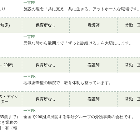
一言PR
あり
施設の理念「共に支え、共に生きる」アットホームな職場です
無床)
保育所なし
看護師
常勤 
一言PR
元気な時から最期まで「ずっと診続ける」を大切にします。
～20床)
保育所なし
看護師
常勤 
一言PR
地域密着型の病院で、教育体制も整っています。
ス・デイケ
保育所なし
看護師
常勤 
ンター
一言PR
65歳まで）
全国で200拠点展開する学研グループの介護事業の会社です。
べき業務の
囲：有（転