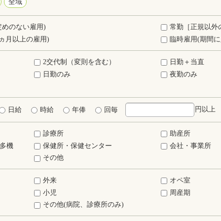
全域
定めのない雇用)
常勤［正規以外
ヵ月以上の雇用)
臨時雇用(期間に
2交代制（変則を含む）
日勤＋当直
日勤のみ
夜勤のみ
円以上
日給
時給
年俸
回毎
診療所
助産所
多機
保健所・保健センター
会社・事業所
その他
外来
オペ室
小児
周産期
その他(病院、診療所のみ)