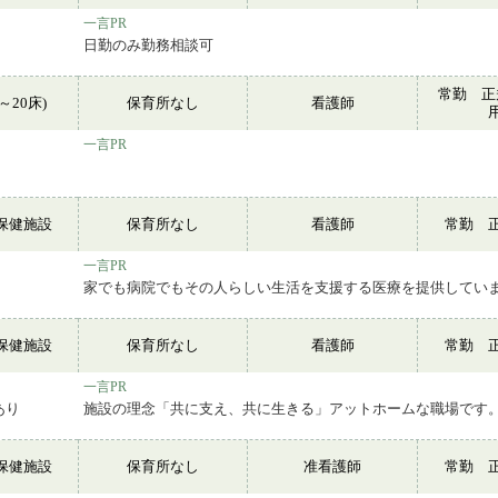
一言PR
日勤のみ勤務相談可
常勤 正
～20床)
保育所なし
看護師
一言PR
保健施設
保育所なし
看護師
常勤 
一言PR
家でも病院でもその人らしい生活を支援する医療を提供してい
保健施設
保育所なし
看護師
常勤 
一言PR
あり
施設の理念「共に支え、共に生きる」アットホームな職場です
保健施設
保育所なし
准看護師
常勤 