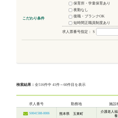
保育所・学童保育あり
夜勤なし
復職・ブランクOK
こだわり条件
短時間正職員制度あり
求人票番号指定：
S
検索結果：
全516件中 41件～60件目を表示
求人番号
勤務地
施設
介護老人福
S0041588-0006
熊本県 玉東町
養