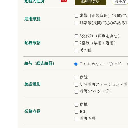
勤務先住所
熊本県
必須
勤務地選択
常勤［正規雇用］(期間に
雇用形態
非常勤(期間に定めのある1
3交代制（変則を含む）
勤務形態
2部制（早番＋遅番）
その他
給与（総支給額）
こだわらない
月給
病院
施設種別
訪問看護ステーション・看
救護(イベント等)
病棟
業務内容
ICU
看護管理