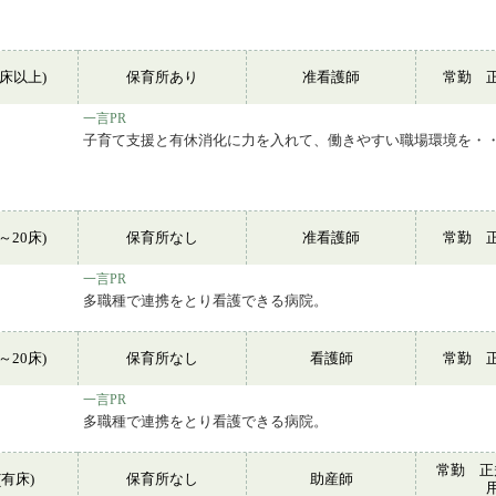
0床以上)
保育所あり
准看護師
常勤 
一言PR
子育て支援と有休消化に力を入れて、働きやすい職場環境を・
～20床)
保育所なし
准看護師
常勤 
一言PR
多職種で連携をとり看護できる病院。
～20床)
保育所なし
看護師
常勤 
一言PR
多職種で連携をとり看護できる病院。
常勤 正
有床)
保育所なし
助産師