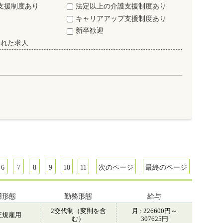
支援制度あり
法定以上の介護支援制度あり
キャリアアップ支援制度あり
新卒歓迎
された求人
6
7
8
9
10
11
次のページ
最終のページ
用形態
勤務形態
給与
2交代制（変則を含
月 : 226600円～
正規雇用
む）
307625円