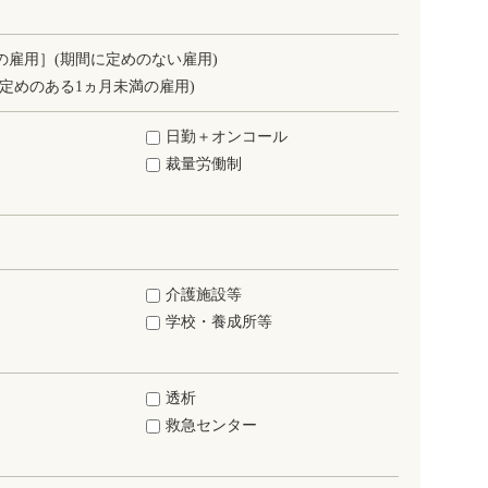
の雇用］(期間に定めのない雇用)
定めのある1ヵ月未満の雇用)
日勤＋オンコール
裁量労働制
介護施設等
学校・養成所等
透析
救急センター