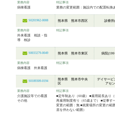
業務内容
特記事項
病棟看護
業務の変更範囲：施設内での配置転換
S0201962-0008
熊本県 熊本市西区
診療所(
業務内容
特記事項
外来看護 相談・指
導 検診
S0033279-0049
熊本県 熊本市東区
病院(199
業務内容
特記事項
病棟看護 外来看護
熊本県 熊本市中央
デイサービ
S0189309-0194
区
アセ
業務内容
特記事項
介護施設等での看護
■定年制あり（60歳） ■雇用延長あり（
その他
再雇用制度有り（65歳まで） ■従事す
変更の範囲：無 ■就業場所の変更の範
居を伴わない範囲）