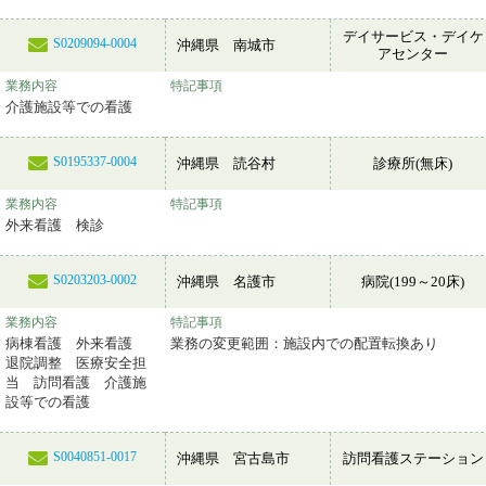
デイサービス・デイケ
S0209094-0004
沖縄県 南城市
アセンター
業務内容
特記事項
介護施設等での看護
S0195337-0004
沖縄県 読谷村
診療所(無床)
業務内容
特記事項
外来看護 検診
S0203203-0002
沖縄県 名護市
病院(199～20床)
業務内容
特記事項
病棟看護 外来看護
業務の変更範囲：施設内での配置転換あり
退院調整 医療安全担
当 訪問看護 介護施
設等での看護
S0040851-0017
沖縄県 宮古島市
訪問看護ステーション