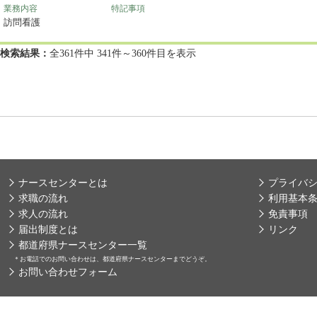
業務内容
特記事項
訪問看護
検索結果：
全361件中 341件～360件目を表示
ナースセンターとは
プライバ
求職の流れ
利用基本
求人の流れ
免責事項
届出制度とは
リンク
都道府県ナースセンター一覧
＊
お電話でのお問い合わせは、都道府県ナースセンターまでどうぞ。
お問い合わせフォーム