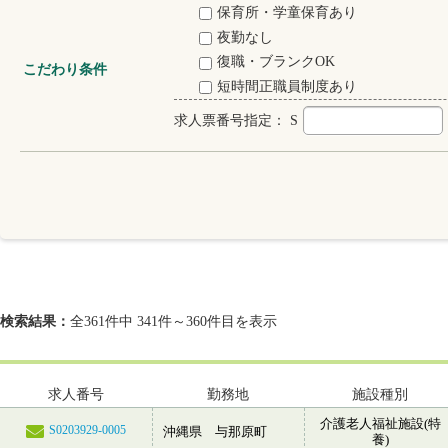
保育所・学童保育あり
夜勤なし
復職・ブランクOK
こだわり条件
短時間正職員制度あり
求人票番号指定：
S
検索結果：
全361件中 341件～360件目を表示
求人番号
勤務地
施設種別
介護老人福祉施設(特
S0203929-0005
沖縄県 与那原町
養)