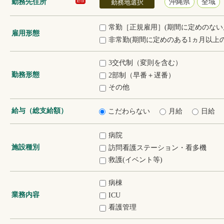
勤務先住所
沖縄県
全域
必須
勤務地選択
常勤［正規雇用］(期間に定めのない
雇用形態
非常勤(期間に定めのある1ヵ月以上の
3交代制（変則を含む）
勤務形態
2部制（早番＋遅番）
その他
給与（総支給額）
こだわらない
月給
日給
病院
施設種別
訪問看護ステーション・看多機
救護(イベント等)
病棟
業務内容
ICU
看護管理