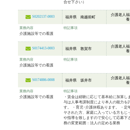
合せ下さい）
介護老人福
S0202137-0003
福井県 南越前町
養
業務内容
特記事項
介護施設等での看護
介護老人福
S0174413-0003
福井県 敦賀市
養
業務内容
特記事項
介護施設等での看護
介護老人福
S0174886-0008
福井県 坂井市
養
業務内容
特記事項
介護施設等での看護
・賃金は経験に応じて基本給に加算しま
与は人事考課制度により本人の能力を
す。 ・育児･介護休暇あります。 ・定
ヤされた方、家庭に入っている方もじ
や指導を致しますので安心して応募下さ
務の変更範囲：法人の定める業務