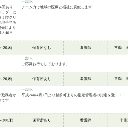
一言PR
月4回あり
チーム力で地域の医療と福祉に貢献します
※ラダーに
およびクリ
冷地手当あ
属先により
大40日
～20床)
保育所なし
看護師
常勤 
一言PR
ご応募お待ちしております。
～20床)
保育所あり
看護師
常勤 
一言PR
来勤務者か
平成24年4月1日より越前町よりの指定管理者の指定を受・・・
制です
～200床)
保育所あり
看護師
非