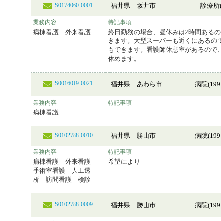
福井県 坂井市
診療所(
S0174060-0001
業務内容
特記事項
病棟看護 外来看護
終日勤務の場合、昼休みは2時間ある
きます。大型スーパーも近くにあるの
もできます。看護師休憩室があるので
休めます。
S0016019-0021
福井県 あわら市
病院(199
業務内容
特記事項
病棟看護
福井県 勝山市
病院(199
S0102788-0010
業務内容
特記事項
病棟看護 外来看護
希望により
手術室看護 人工透
析 訪問看護 検診
S0102788-0009
福井県 勝山市
病院(199