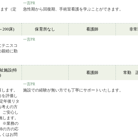
一言PR
ります（定
急性期から回復期、手術室看護を学ぶことができます。
～200床)
保育所なし
看護師
非
一言PR
にテニスコ
の親睦に勤
祉施設(特
看護師
常勤 
)
一言PR
算します。
施設での経験が無い方でも丁寧にサポートいたします。
力を評価し
・定年後リタ
お考えの方
 ご安心し
施します。
 ※業務の
師の方の応
しくはお問