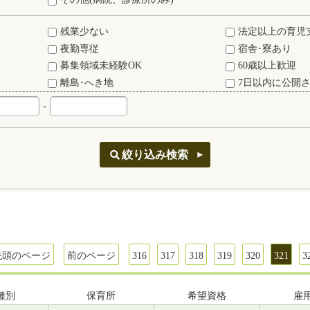
残業少ない
法定以上の育児
夜勤専従
宿舎･寮あり
募集領域未経験OK
60歳以上歓迎
離島･へき地
7日以内に公開
-
先頭のページ
前のページ
316
317
318
319
320
321
3
種別
保育所
希望資格
雇