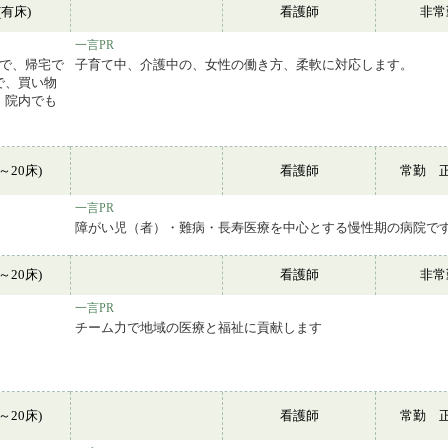
有床)
看護師
非
一言PR
ので、帰宅で
子育て中、介護中の、女性の働き方、柔軟に対応します。
で、買い物
、院内でも
～20床)
看護師
常勤 
一言PR
障がい児（者）・難病・長寿医療を中心とする慢性期の病院で
～20床)
看護師
非
一言PR
チーム力で地域の医療と福祉に貢献します
～20床)
看護師
常勤 