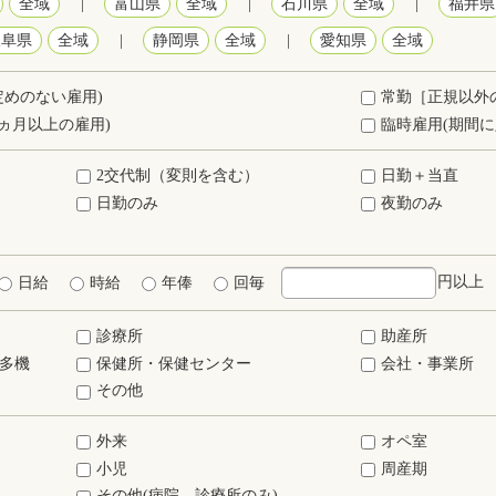
全域
|
富山県
全域
|
石川県
全域
|
福井県
岐阜県
全域
|
静岡県
全域
|
愛知県
全域
定めのない雇用)
常勤［正規以外
ヵ月以上の雇用)
臨時雇用(期間に
2交代制（変則を含む）
日勤＋当直
日勤のみ
夜勤のみ
円以上
日給
時給
年俸
回毎
診療所
助産所
多機
保健所・保健センター
会社・事業所
その他
外来
オペ室
小児
周産期
その他(病院、診療所のみ)