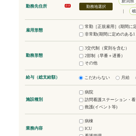
新潟県
勤務先住所
勤務地選択
必須
|
常勤［正規雇用］(期間に
雇用形態
非常勤(期間に定めのある1
3交代制（変則を含む）
勤務形態
2部制（早番＋遅番）
その他
給与（総支給額）
こだわらない
月給
病院
施設種別
訪問看護ステーション・看
救護(イベント等)
病棟
業務内容
ICU
看護管理