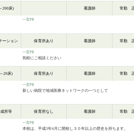
～200床)
看護師
常勤 
一言PR
テーション
保育所あり
看護師
常勤 
一言PR
気軽にご相談ください
～20床)
保育所あり
看護師
常勤 
一言PR
新しい病院で地域医療ネットワークの一つとして
養成所等
保育所なし
看護師
常勤 
一言PR
本校は、平成3年4月に開校し３０年以上の歴史を持ちます。