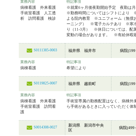
業務内容
特記事項
病棟看護 外来看護
※就業6ヶ月後夜勤開始予定 夜勤は
手術室看護 人工透
※勤務時間についてはシフトにより 
析 訪問看護 検診
よる院内教育 ※ユニフォーム（無償
ーニング） ※電子カルテあり ※寒
り（11-3月） ※休日については、配
変動の場合があります。 ※有給休暇最
S0111385-0003
福井県 福井市
病院(199
業務内容
特記事項
病棟看護
希望により
S0119825-0007
福井県 越前町
病院(199
業務内容
特記事項
病棟看護 外来看護
手術室専属の勤務配置はなく、病棟外
手術室看護 訪問看
ら手術があるときに入っていただく体
護
新潟県 新潟市中央
S0014308-0027
病院(499
区