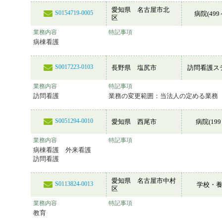
愛知県 名古屋市北
S0154719-0005
病院(499
区
業務内容
特記事項
病棟看護
S0017223-0103
長野県 塩尻市
訪問看護ス
業務内容
特記事項
訪問看護
業務の変更範囲：当法人の定める業務
S0051294-0010
愛知県 西尾市
病院(199
業務内容
特記事項
病棟看護 外来看護
訪問看護
愛知県 名古屋市中村
S0113824-0013
学校・
区
業務内容
特記事項
教育