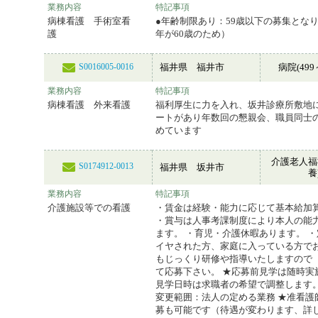
業務内容
特記事項
病棟看護 手術室看
●年齢制限あり：59歳以下の募集とな
護
年が60歳のため）
福井県 福井市
病院(499
S0016005-0016
業務内容
特記事項
病棟看護 外来看護
福利厚生に力を入れ、坂井診療所敷地
ートがあり年数回の懇親会、職員同士
めています
介護老人福
S0174912-0013
福井県 坂井市
養
業務内容
特記事項
介護施設等での看護
・賃金は経験・能力に応じて基本給加
・賞与は人事考課制度により本人の能
ます。 ・育児・介護休暇あります。 
イヤされた方、家庭に入っている方で
もじっくり研修や指導いたしますので
て応募下さい。 ★応募前見学は随時実
見学日時は求職者の希望で調整します。
変更範囲：法人の定める業務 ★准看護
募も可能です（待遇が変わります、詳