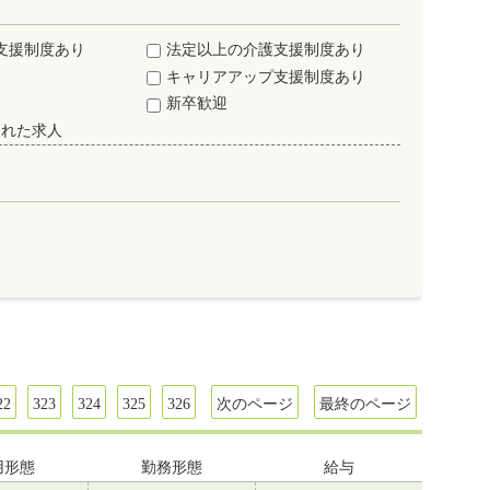
支援制度あり
法定以上の介護支援制度あり
キャリアアップ支援制度あり
新卒歓迎
された求人
22
323
324
325
326
次のページ
最終のページ
用形態
勤務形態
給与