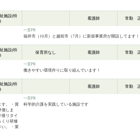
祉施設(特
看護師
常勤 
)
一言PR
福井市（10月）と越前市（7月）に新規事業所が開設してます！
祉施設(特
保育所なし
看護師
常勤 
)
一言PR
働きやすい環境作りに取り組んでいます！
祉施設(特
看護師
常勤 
)
一言PR
す。 ・賞
科学的介護を実践している施設です
評価しま
年後リタイ
っくり研修
い。 ・業