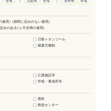
全域
|
山梨県
全域
|
長野県
全域
の雇用］(期間に定めのない雇用)
定めのある1ヵ月未満の雇用)
日勤＋オンコール
裁量労働制
介護施設等
学校・養成所等
透析
救急センター