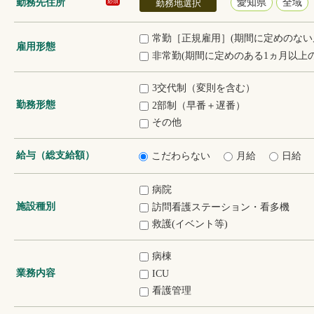
勤務先住所
愛知県
全域
必須
勤務地選択
常勤［正規雇用］(期間に定めのない
雇用形態
非常勤(期間に定めのある1ヵ月以上の
3交代制（変則を含む）
勤務形態
2部制（早番＋遅番）
その他
給与（総支給額）
こだわらない
月給
日給
病院
施設種別
訪問看護ステーション・看多機
救護(イベント等)
病棟
業務内容
ICU
看護管理