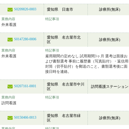
愛知県 日進市
診療所(無床)
S0209820-0003
業務内容
特記事項
外来看護
愛知県 名古屋市北
S0147280-0006
診療所(無床)
区
業務内容
特記事項
外来看護
雇用期間の定めなし 試用期間3ヶ月 選考は面接お
よび書類選考 事前に履歴書（写真貼付）・返信用
封筒（切手貼付）を郵送のこと。書類選考後に面
接日時を連絡。
愛知県 名古屋市中川
S0207161-0001
訪問看護ステーション
区
業務内容
特記事項
訪問看護
愛知県 名古屋市緑
S0150466-0013
診療所(無床)
区
業務内容
特記事項