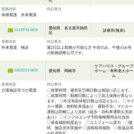
区
業務内容
特記事項
病棟看護 外来看護
愛知県 名古屋市熱田
S0128718-0010
診療所(無床)
区
業務内容
特記事項
外来看護 検診
週2日以上勤務が可能な方 午前のみ、午後のみ等
の勤務調整も可です。
ケアハウス・グループ
S0020319-0050
愛知県 岡崎市
ホーム・有料老人ホー
ム
業務内容
特記事項
介護施設等での看護
〇就業時間・週所定労働日数は相談に応じます。
〇就業時間・勤務日数によって加入保険が異なり
ます。 〇年次有給休暇日数は法定どおり。 〇マ
カー通勤：無料駐車場あり 通勤手当：マイカー
通勤は距離により支給（徒歩・自転車通勤も支給
あり） 〇インフルエンザ予防接種費用会社負担
〇昼食補助制度あり 〇ユニフォーム貸与 〇随
時、施設見学実施中 〇資格取得補助 〇医薬品等
の社員割引