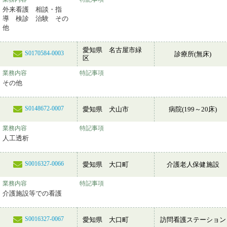
外来看護 相談・指
導 検診 治験 その
他
愛知県 名古屋市緑
S0170584-0003
診療所(無床)
区
業務内容
特記事項
その他
S0148672-0007
愛知県 犬山市
病院(199～20床)
業務内容
特記事項
人工透析
S0016327-0066
愛知県 大口町
介護老人保健施設
業務内容
特記事項
介護施設等での看護
S0016327-0067
愛知県 大口町
訪問看護ステーション