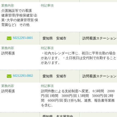
業務内容
特記事項
介護施設等での看護
健康管理(学校保健室/企
業･大学の健康管理室/保
育園など) その他
S0212293-0001
愛知県 安城市
訪問看護ステーション
業務内容
特記事項
訪問看護
・社内カレンダーに準じ、祝日に平常出勤の場合
があります。 ・土日祝日は交代制で出勤すること
があります。
S0212293-0002
愛知県 安城市
訪問看護ステーション
業務内容
特記事項
訪問看護
訪問件数による支給制度へ変更。 0.5時間 2000
円/回 1時間 3000円/回 1.5時間 5000円/回 2時
間 6000円/回 受け持ち制。連携、報告書等業務
を含む。
愛知県 名古屋市中