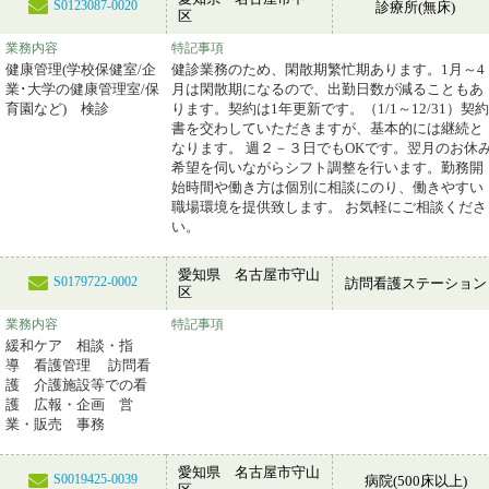
S0123087-0020
診療所(無床)
区
業務内容
特記事項
健康管理(学校保健室/企
健診業務のため、閑散期繁忙期あります。1月～4
業･大学の健康管理室/保
月は閑散期になるので、出勤日数が減ることもあ
育園など) 検診
ります。契約は1年更新です。（1/1～12/31）契約
書を交わしていただきますが、基本的には継続と
なります。 週２－３日でもOKです。翌月のお休
希望を伺いながらシフト調整を行います。勤務開
始時間や働き方は個別に相談にのり、働きやすい
職場環境を提供致します。 お気軽にご相談くださ
い。
愛知県 名古屋市守山
S0179722-0002
訪問看護ステーション
区
業務内容
特記事項
緩和ケア 相談・指
導 看護管理 訪問看
護 介護施設等での看
護 広報・企画 営
業・販売 事務
愛知県 名古屋市守山
S0019425-0039
病院(500床以上)