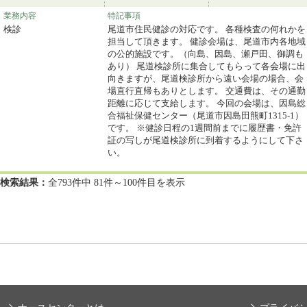
業務内容
特記事項
検診
尾道市住民健診の対応です。 各種検査の何れかを
担当して頂きます。 健診会場は、尾道市内各地域
の公的施設です。（向島、因島、瀬戸田、御調も
あり） 尾道検診所に集合してもらって各会場に出
向きますが、尾道検診所から遠い会場の場合、会
場直行直帰もありとします。 交通費は、その通勤
距離に応じて支給します。 今回の会場は、因島総
合福祉保健センター（尾道市因島田熊町1315-1）
です。 ※健診日程の1週間前までに履歴書・免許
証の写しが尾道検診所に到着するようにして下さ
い。
検索結果：
全793件中 81件～100件目を表示