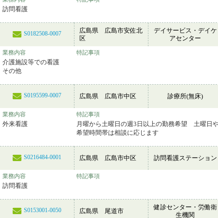
訪問看護
広島県 広島市安佐北
デイサービス・デイケ
S0182508-0007
区
アセンター
業務内容
特記事項
介護施設等での看護
その他
S0195599-0007
広島県 広島市中区
診療所(無床)
業務内容
特記事項
外来看護
月曜から土曜日の週3日以上の勤務希望 土曜日
希望時間帯は相談に応じます
S0216484-0001
広島県 広島市中区
訪問看護ステーション
業務内容
特記事項
訪問看護
健診センター・労働衛
S0153001-0050
広島県 尾道市
生機関