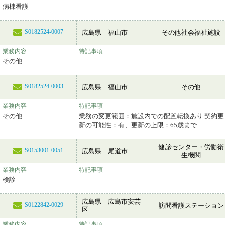
病棟看護
S0182524-0007
広島県 福山市
その他社会福祉施設
業務内容
特記事項
その他
S0182524-0003
広島県 福山市
その他
業務内容
特記事項
その他
業務の変更範囲：施設内での配置転換あり 契約更
新の可能性：有、更新の上限：65歳まで
健診センター・労働衛
S0153001-0051
広島県 尾道市
生機関
業務内容
特記事項
検診
広島県 広島市安芸
S0122842-0029
訪問看護ステーション
区
業務内容
特記事項