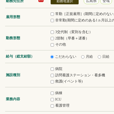
勤務先住所
広島県
全域
必須
勤務地選択
常勤［正規雇用］(期間に定めのない
雇用形態
非常勤(期間に定めのある1ヵ月以上の
3交代制（変則を含む）
勤務形態
2部制（早番＋遅番）
その他
給与（総支給額）
こだわらない
月給
日給
病院
施設種別
訪問看護ステーション・看多機
救護(イベント等)
病棟
業務内容
ICU
看護管理