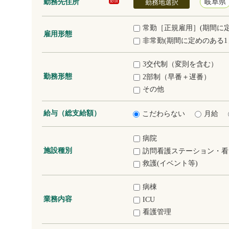
勤務先住所
岐阜県
必須
勤務地選択
常勤［正規雇用］(期間に
雇用形態
非常勤(期間に定めのある1
3交代制（変則を含む）
勤務形態
2部制（早番＋遅番）
その他
給与（総支給額）
こだわらない
月給
病院
施設種別
訪問看護ステーション・看
救護(イベント等)
病棟
業務内容
ICU
看護管理