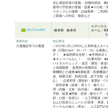
含む感染対策の実施 ・誤嚥性肺炎、褥
落等の予防策の実施・提案 ■その他 ・
スタッフとの連携・記録業務 ・ご利用
ご家族への対応・報告など
ケアハウス
S0127124-0097
岐阜県 岐阜市
ホーム・有
業務内容
特記事項
介護施設等での看護
✅2025年1月にOPENした有料老人ホ
師（日勤のみ8：30～17：30）を募集
す！ ★福利厚生充実！ ★年間休日１
★オンコールなし！ 《仕事内容》 ■
バイタルチェック ・血圧・脈拍・体温
と体調観察 ・急変時の初期対応、必要
療機関との連携 ■医療処置・医療機器の
血、静脈注射、筋肉注射、皮下注射（
む） ・点滴管理（翼状針・留置針・C
・経管栄養（経鼻・胃ろう・腸ろう） 
理（内服・注射・貼付薬） ・褥瘡やス
予防・処置 ■呼吸・排泄・吸引ケア ・
腔・口腔・気管口） ・人工呼吸器（NP
および気管カニューレの管理 ・導尿、
テーテルの挿入（男女）、人工肛門の管