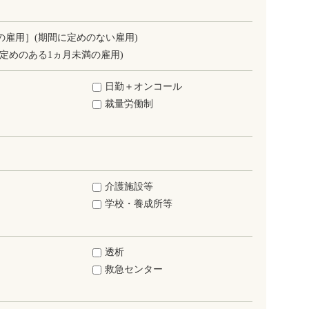
の雇用］(期間に定めのない雇用)
定めのある1ヵ月未満の雇用)
日勤＋オンコール
裁量労働制
介護施設等
学校・養成所等
透析
救急センター