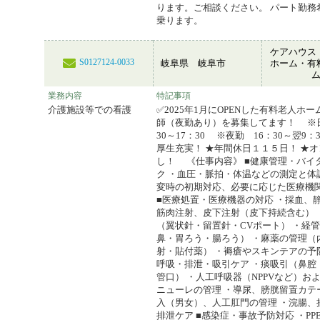
ります。ご相談ください。 パート勤務
乗ります。
ケアハウス
S0127124-0033
岐阜県 岐阜市
ホーム・有
業務内容
特記事項
介護施設等での看護
✅2025年1月にOPENした有料老人ホ
師（夜勤あり）を募集してます！ ※
30～17：30 ※夜勤 16：30～翌9
厚生充実！ ★年間休日１１５日！ ★
し！ 《仕事内容》 ■健康管理・バイ
ク ・血圧・脈拍・体温などの測定と体
変時の初期対応、必要に応じた医療機
■医療処置・医療機器の対応 ・採血、
筋肉注射、皮下注射（皮下持続含む） 
（翼状針・留置針・CVポート） ・経
鼻・胃ろう・腸ろう） ・麻薬の管理（
射・貼付薬） ・褥瘡やスキンテアの予防
呼吸・排泄・吸引ケア ・痰吸引（鼻腔
管口） ・人工呼吸器（NPPVなど）お
ニューレの管理 ・導尿、膀胱留置カテ
入（男女）、人工肛門の管理 ・浣腸、
排泄ケア ■感染症・事故予防対応 ・PP