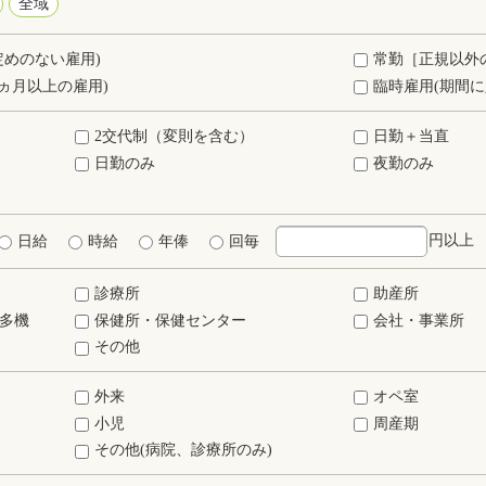
全域
定めのない雇用)
常勤［正規以外
ヵ月以上の雇用)
臨時雇用(期間に
2交代制（変則を含む）
日勤＋当直
日勤のみ
夜勤のみ
円以上
日給
時給
年俸
回毎
診療所
助産所
多機
保健所・保健センター
会社・事業所
その他
外来
オペ室
小児
周産期
その他(病院、診療所のみ)