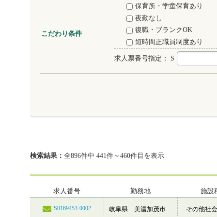
保育所・学童保育あり
夜勤なし
復職・ブランクOK
こだわり条件
短時間正職員制度あり
求人票番号指定：
S
検索結果：
全896件中 441件～460件目を表示
求人番号
勤務地
施設
S0169453-0002
岐阜県 美濃加茂市
その他社