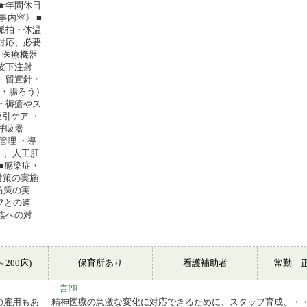
 ★年間休日
事内容》 ■
脈拍・体温
対応、必要
・医療機器
皮下注射
・留置針・
う・腸ろう）
・褥瘡やス
引ケア ・
呼吸器
管理 ・導
）、人工肛
■感染症・
対策の実施
防策の実
フとの連
族への対
～200床)
保育所あり
看護補助者
常勤 
一言PR
の雇用もあ
精神医療の急激な変化に対応できるために、スタッフ育成、・