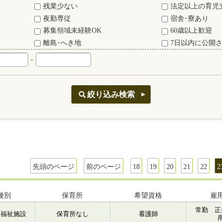
残業少ない
法定以上の育児
夜勤専従
宿舎･寮あり
募集領域未経験OK
60歳以上歓迎
離島･へき地
7日以内に公開
-
先頭のページ
前のページ
18
19
20
21
22
2
種別
保育所
希望資格
雇
常勤 正
会福祉施設
保育所なし
看護師