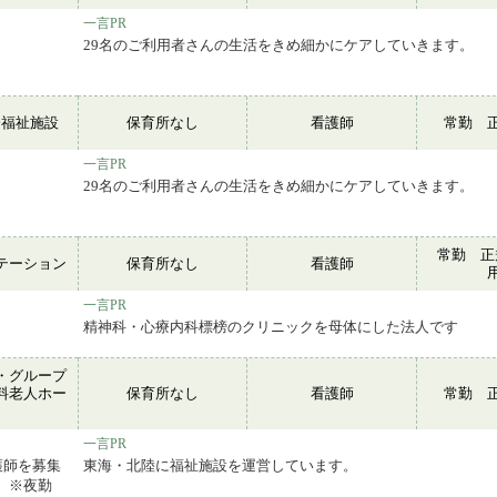
一言PR
29名のご利用者さんの生活をきめ細かにケアしていきます。
会福祉施設
保育所なし
看護師
常勤 
一言PR
29名のご利用者さんの生活をきめ細かにケアしていきます。
常勤 正
テーション
保育所なし
看護師
一言PR
精神科・心療内科標榜のクリニックを母体にした法人です
・グループ
料老人ホー
保育所なし
看護師
常勤 
ム
一言PR
護師を募集
東海・北陸に福祉施設を運営しています。
0 ※夜勤