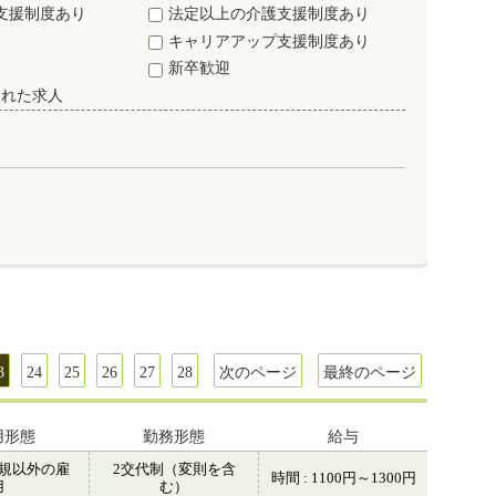
支援制度あり
法定以上の介護支援制度あり
キャリアアップ支援制度あり
新卒歓迎
された求人
3
24
25
26
27
28
次のページ
最終のページ
用形態
勤務形態
給与
規以外の雇
2交代制（変則を含
時間 : 1100円～1300円
用
む）