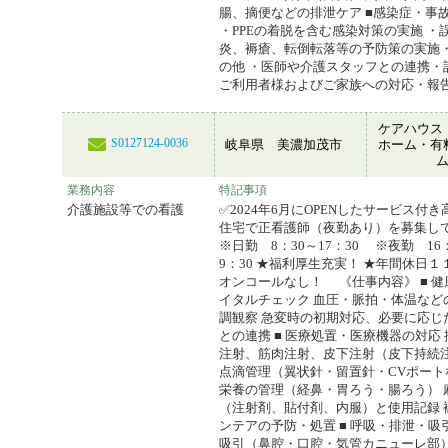
腸、摘便などの排泄ケア ■感染症・事
・PPEの着脱を含む感染対策の実施 ・
炎、褥瘡、転倒転落等の予防策の実施・
の他 ・医師や介護スタッフとの連携・
ご利用者様およびご家族への対応・報
ケアハウス
S0127124-0036
岐阜県 美濃加茂市
ホーム・有
業務内容
特記事項
介護施設等での看護
✅2024年6月にOPENしたサービス付
住宅で正看護師（夜勤あり）を募集
※日勤 8：30～17：30 ※夜勤 16
9：30 ★福利厚生充実！ ★年間休日１
オンコールなし！ 《仕事内容》 ■ 
イタルチェック 血圧・脈拍・体温など
調観察 急変時の初期対応、必要に応じ
との連携 ■ 医療処置・医療機器の対応
注射、筋肉注射、皮下注射（皮下持続
点滴管理（翼状針・留置針・CVポート
栄養の管理（経鼻・胃ろう・腸ろう） 
（注射剤、貼付剤、内服）と使用記録 
ンテアの予防・処置 ■ 呼吸・排泄・吸
吸引（鼻腔・口腔・気管カニューレ部）