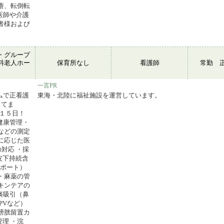
瘡、転倒転
医師や介護
者様および
・グループ
料老人ホー
保育所なし
看護師
常勤 
ム
一言PR
ームで正看護
東海・北陸に福祉施設を運営しています。
してま
１５日！
健康管理・
などの測定
に応じた医
対応 ・採
皮下持続含
Vポート）
・麻薬の管
キンテアの
痰吸引（鼻
PVなど）
膀胱留置カ
理 ・浣