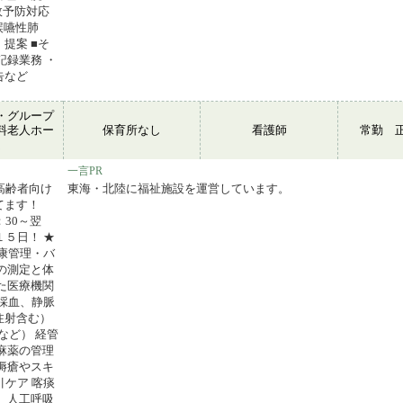
故予防対応
誤嚥性肺
提案 ■そ
記録業務 ・
告など
・グループ
料老人ホー
保育所なし
看護師
常勤 
ム
一言PR
き高齢者向け
東海・北陸に福祉施設を運営しています。
してます！
：30～翌
１５日！ ★
健康管理・バ
の測定と体
た医療機関
 採血、静脈
注射含む）
など） 経管
麻薬の管理
褥瘡やスキ
引ケア 喀痰
 人工呼吸