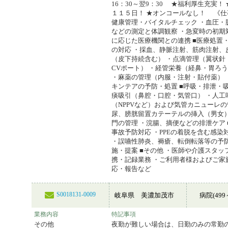
16：30～翌9：30 ★福利厚生充実！
１１５日！ ★オンコールなし！ 《仕
健康管理・バイタルチェック ・血圧・
などの測定と体調観察 ・急変時の初期
に応じた医療機関との連携 ■医療処置
の対応 ・採血、静脈注射、筋肉注射、
（皮下持続含む） ・点滴管理（翼状針
CVポート） ・経管栄養（経鼻・胃ろ
・麻薬の管理（内服・注射・貼付薬） 
キンテアの予防・処置 ■呼吸・排泄・吸
痰吸引（鼻腔・口腔・気管口） ・人工
（NPPVなど）および気管カニューレの
尿、膀胱留置カテーテルの挿入（男女
門の管理 ・浣腸、摘便などの排泄ケア 
事故予防対応 ・PPEの着脱を含む感染
・誤嚥性肺炎、褥瘡、転倒転落等の予
施・提案 ■その他 ・医師や介護スタッ
携・記録業務 ・ご利用者様およびご家
応・報告など
S0018131-0009
岐阜県 美濃加茂市
病院(499
業務内容
特記事項
その他
夜勤が難しい場合は、日勤のみの常勤