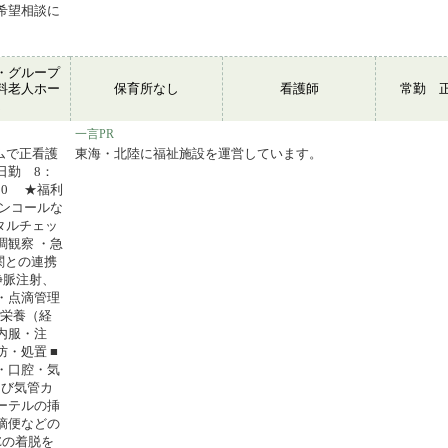
希望相談に
・グループ
料老人ホー
保育所なし
看護師
常勤 
ム
一言PR
ームで正看護
東海・北陸に福祉施設を運営しています。
日勤 8：
：30 ★福利
オンコールな
タルチェッ
調観察 ・急
関との連携
静脈注射、
・点滴管理
管栄養（経
内服・注
・処置 ■
・口腔・気
よび気管カ
ーテルの挿
摘便などの
Eの着脱を