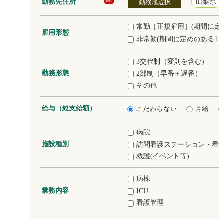
勤務先住所
山梨県
必須
勤務地選択
常勤［正規雇用］(期間に
雇用形態
非常勤(期間に定めのある1
3交代制（変則を含む）
勤務形態
2部制（早番＋遅番）
その他
給与（総支給額）
こだわらない
月給
病院
施設種別
訪問看護ステーション・看
救護(イベント等)
病棟
業務内容
ICU
看護管理