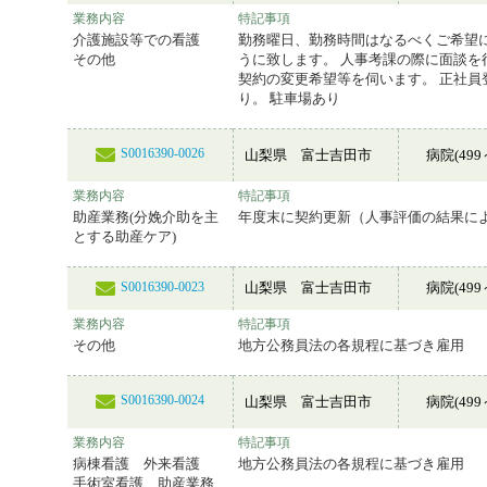
業務内容
特記事項
介護施設等での看護
勤務曜日、勤務時間はなるべくご希望
その他
うに致します。 人事考課の際に面談を
契約の変更希望等を伺います。 正社員
り。 駐車場あり
S0016390-0026
山梨県 富士吉田市
病院(499
業務内容
特記事項
助産業務(分娩介助を主
年度末に契約更新（人事評価の結果に
とする助産ケア)
山梨県 富士吉田市
病院(499
S0016390-0023
業務内容
特記事項
その他
地方公務員法の各規程に基づき雇用
S0016390-0024
山梨県 富士吉田市
病院(499
業務内容
特記事項
病棟看護 外来看護
地方公務員法の各規程に基づき雇用
手術室看護 助産業務