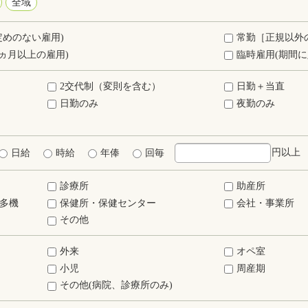
全域
定めのない雇用)
常勤［正規以外
ヵ月以上の雇用)
臨時雇用(期間に
2交代制（変則を含む）
日勤＋当直
日勤のみ
夜勤のみ
円以上
日給
時給
年俸
回毎
診療所
助産所
多機
保健所・保健センター
会社・事業所
その他
外来
オペ室
小児
周産期
その他(病院、診療所のみ)