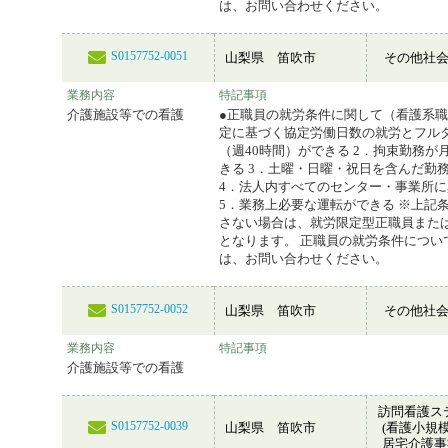
は、お問い合わせください。
S0157752-0051
山梨県 笛吹市
その他社
業務内容
特記事項
介護施設等での看護
●正職員の就労条件に関して（看護系職
定に基づく協定労働日数の就労とフル
（週40時間）ができる 2．拘束勤務が
きる 3．土曜・日曜・祝日を含んだ勤
4．法人内すべてのセンター・事業所
5．業務上必要な運転ができる ※上記
さない場合は、就労限定型正職員また
となります。 正職員の就労条件につい
は、お問い合わせください。
S0157752-0052
山梨県 笛吹市
その他社
業務内容
特記事項
介護施設等での看護
訪問看護ス
S0157752-0039
山梨県 笛吹市
(看護小規
居宅介護事