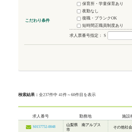
保育所・学童保育あり
夜勤なし
復職・ブランクOK
こだわり条件
短時間正職員制度あり
求人票番号指定：
S
検索結果：
全237件中 41件～60件目を表示
求人番号
勤務地
施設
山梨県 南アルプス
S0157752-0048
その他社
市