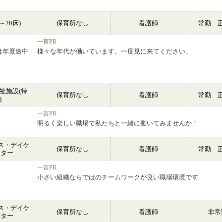
～20床)
保育所なし
看護師
常勤 
一言PR
は年度途中
様々な年代が働いています。一度見に来てください。
祉施設(特
保育所なし
看護師
常勤 
)
一言PR
明るく楽しい職場で私たちと一緒に働いてみませんか！
ス・デイケ
保育所なし
看護師
常勤 
ンター
一言PR
小さい組織ならではのチームワークが良い職場環境です
ス・デイケ
保育所なし
看護師
非
ンター