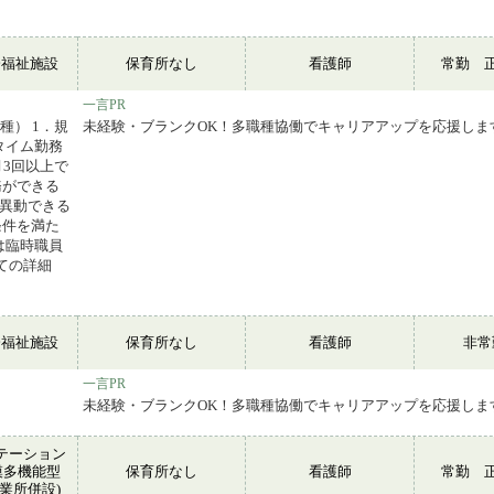
会福祉施設
保育所なし
看護師
常勤 
一言PR
種） 1．規
未経験・ブランクOK！多職種協働でキャリアアップを応援しま
タイム勤務
月3回以上で
務ができる
に異動できる
条件を満た
は臨時職員
ての詳細
会福祉施設
保育所なし
看護師
非
一言PR
未経験・ブランクOK！多職種協働でキャリアアップを応援しま
テーション
模多機能型
保育所なし
看護師
常勤 
業所併設)