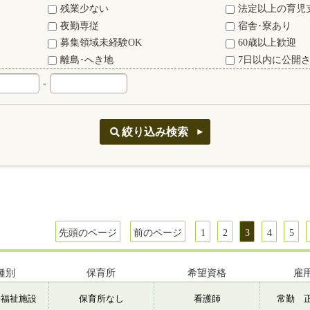
残業少ない
法定以上の育児
夜勤専従
宿舎･寮あり
募集領域未経験OK
60歳以上歓迎
離島･へき地
7日以内に公開
-
先頭のページ
前のページ
1
2
3
4
5
種別
保育所
希望資格
雇
会福祉施設
保育所なし
看護師
常勤 