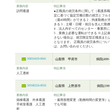
業務内容
特記事項
訪問看護
●正職員の就労条件に関して（看護系職
定に基づく協定労働日数の就労とフル
（週40時間）ができる 2．拘束勤務が
きる 3．土曜・日曜・祝日を含んだ勤
4．法人内すべてのセンター・事業所
5．業務上必要な運転ができる ※上記
さない場合は、就労限定型正職員また
となります。 正職員の就労条件につい
は、お問い合わせください。
S0016419-0041
山梨県 甲府市
病院(499
業務内容
特記事項
人工透析
S0166324-0016
山梨県 上野原市
病院(199
業務内容
特記事項
病棟看護 外来看護
・雇用形態変更（勤務時間の変更等）
手術室看護 人工透
でも可能
析