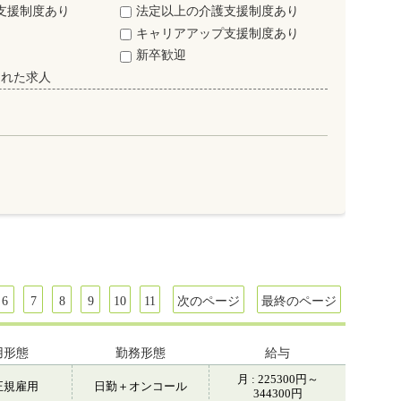
支援制度あり
法定以上の介護支援制度あり
キャリアアップ支援制度あり
新卒歓迎
された求人
6
7
8
9
10
11
次のページ
最終のページ
用形態
勤務形態
給与
月 : 225300円～
正規雇用
日勤＋オンコール
344300円