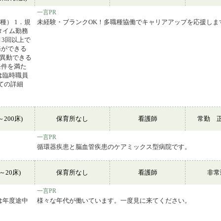
一言PR
種） 1．規
未経験・ブランクOK！多職種協働でキャリアアップを応援しま
タイム勤務
月3回以上で
務ができる
に異動できる
条件を満た
は臨時職員
ての詳細
～200床)
保育所なし
看護師
常勤 
一言PR
循環器疾患と脳血管疾患のケアミックス型病院です。
～20床)
保育所なし
看護師
非
一言PR
は年度途中
様々な年代が働いています。一度見に来てください。