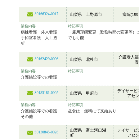
S0166324-0017
山梨県 上野原市
病院(199
業務内容
特記事項
病棟看護 外来看護
・雇用形態変更（勤務時間の変更等）
手術室看護 人工透
でも可能
析
介護老人福
S0162429-0006
山梨県 北杜市
養
業務内容
特記事項
介護施設等での看護
デイサービ
S0185181-0005
山梨県 甲府市
アセ
業務内容
特記事項
介護施設等での看護
昼食は、無料にて支給あり
その他
山梨県 富士河口湖
デイサービ
S0130845-0026
町
アセ