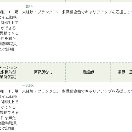
一言PR
種） 1．規
未経験・ブランクOK！多職種協働でキャリアアップを応援しま
タイム勤務
月3回以上で
務ができる
に異動できる
条件を満た
は臨時職員
ての詳細
テーション
模多機能型
保育所なし
看護師
常勤 
業所併設)
一言PR
種） 1．規
未経験・ブランクOK！多職種協働でキャリアアップを応援しま
タイム勤務
月3回以上で
務ができる
に異動できる
条件を満た
は臨時職員
ての詳細