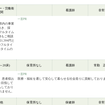
ー・労働衛
看護師
非
機関
一言PR
県内の事業
向き、採
フルタイム
務もご相談
,594円と
のフルタイ
ルタイムの
～20床)
保育所なし
看護師
常勤 
一言PR
 患者様お
医療・福祉を通して安心して暮らせる社会造りに貢献しており
を目指して
ちしており
れません。
の他
保育所なし
保健師
非