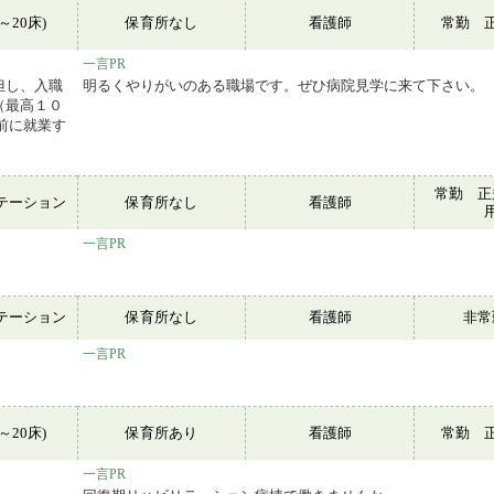
～20床)
保育所なし
看護師
常勤 
一言PR
但し、入職
明るくやりがいのある職場です。ぜひ病院見学に来て下さい。
（最高１０
前に就業す
常勤 正
テーション
保育所なし
看護師
一言PR
テーション
保育所なし
看護師
非
一言PR
～20床)
保育所あり
看護師
常勤 
一言PR