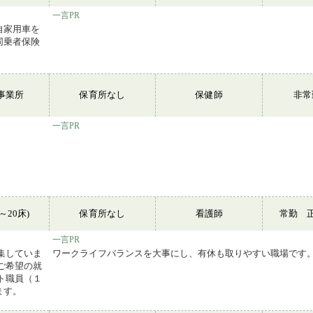
一言PR
自家用車を
同乗者保険
事業所
保育所なし
保健師
非
一言PR
～20床)
保育所なし
看護師
常勤 
一言PR
募集していま
ワークライフバランスを大事にし、有休も取りやすい職場です
ご希望の就
ト職員（１
ます。