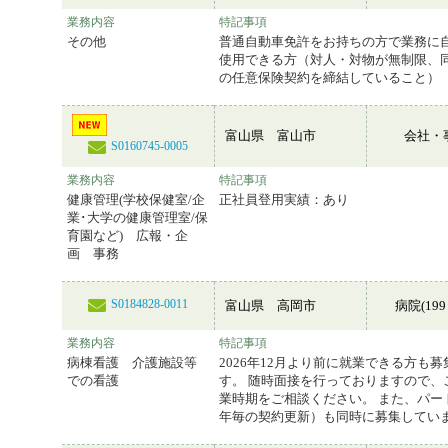
業務内容
特記事項
その他
普通自動車免許をお持ちの方で業務に
使用できる方（対人・対物が無制限、
の任意保険契約を締結していること）
富山県 富山市
会社・
S0160745-0005
業務内容
特記事項
健康管理(学校保健室/企
正社員登用実績：あり
業･大学の健康管理室/保
育園など) 広報・企
画 事務
S0184828-0011
富山県 高岡市
病院(199
業務内容
特記事項
病棟看護 介護施設等
2026年12月より前に就業できる方も
での看護
す。 随時面接を行っておりますので、
業時期をご相談ください。 また、パー
年毎の契約更新）も同時に募集してい