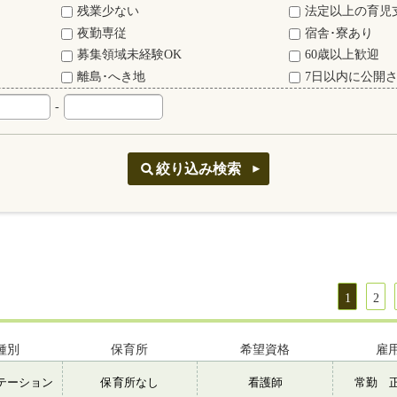
残業少ない
法定以上の育児
夜勤専従
宿舎･寮あり
募集領域未経験OK
60歳以上歓迎
離島･へき地
7日以内に公開
-
1
2
種別
保育所
希望資格
雇
テーション
保育所なし
看護師
常勤 