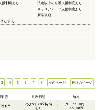
支援制度あり
法定以上の介護支援制度あり
キャリアアップ支援制度あり
新卒歓迎
された求人
3
4
5
6
7
8
次のページ
最終のページ
用形態
勤務形態
給与
2交代制（変則を含
月 : 322000円～
正規雇用
む）
322000円