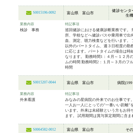
健診センタ
S0015196-0092
富山県 富山市
生
業務内容
特記事項
検診 事務
巡回健診における健康診断業務です。 
所、学校などへ健診バスや乗用車で出
血、測定、聴力検査などを行います。 
以外のパートタイム、週３日程度の勤
に応じます。パートタイムの場合は時給1
なります。 勤務時間1：４月～１２月
ムの時間 勤務時間2：１月～３月のフ
時間
S0015207-0044
富山県 富山市
病院(199
業務内容
特記事項
外来看護
みなみの星病院の外来でのお仕事です。
一人お一人にとっての”一番いい距離”
います。外来は未経験という方もお待
ます。 試用期間は賞与算定期間に含ま
富山県 富山市
そ
S0064582-0012