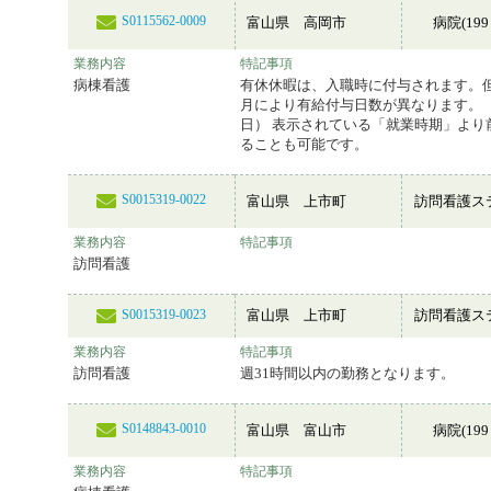
S0115562-0009
富山県 高岡市
病院(199
業務内容
特記事項
病棟看護
有休休暇は、入職時に付与されます。
月により有給付与日数が異なります。
日） 表示されている「就業時期」より
ることも可能です。
S0015319-0022
富山県 上市町
訪問看護ス
業務内容
特記事項
訪問看護
富山県 上市町
訪問看護ス
S0015319-0023
業務内容
特記事項
訪問看護
週31時間以内の勤務となります。
S0148843-0010
富山県 富山市
病院(199
業務内容
特記事項