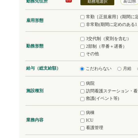
勤務先住所
富山県
必須
勤務地選択
常勤［正規雇用］(期間に
雇用形態
非常勤(期間に定めのある1
3交代制（変則を含む）
勤務形態
2部制（早番＋遅番）
その他
給与（総支給額）
こだわらない
月給
病院
施設種別
訪問看護ステーション・看
救護(イベント等)
病棟
業務内容
ICU
看護管理