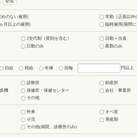
全域
定めのない雇用)
常勤［正規以外
ヵ月以上の雇用)
臨時雇用(期間に
2交代制（変則を含む）
日勤＋当直
日勤のみ
夜勤のみ
円以上
日給
時給
年俸
回毎
診療所
助産所
多機
保健所・保健センター
会社・事業所
その他
外来
オペ室
小児
周産期
その他(病院、診療所のみ)