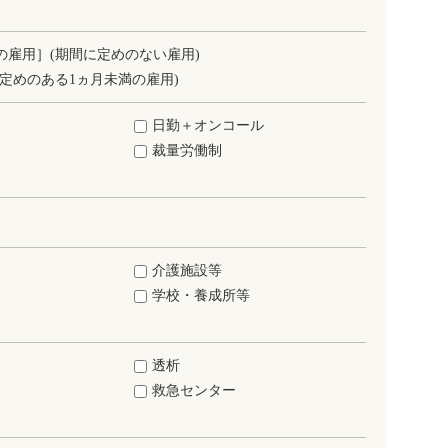
の雇用］(期間に定めのない雇用)
定めのある1ヵ月未満の雇用)
日勤＋オンコール
裁量労働制
介護施設等
学校・養成所等
透析
救急センター