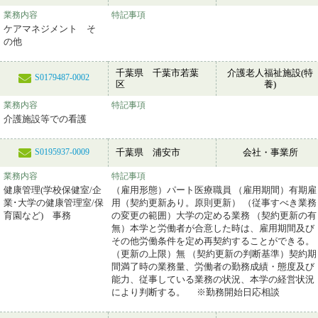
業務内容
特記事項
ケアマネジメント そ
の他
千葉県 千葉市若葉
介護老人福祉施設(特
S0179487-0002
区
養)
業務内容
特記事項
介護施設等での看護
千葉県 浦安市
会社・事業所
S0195937-0009
業務内容
特記事項
健康管理(学校保健室/企
（雇用形態）パート医療職員 （雇用期間）有期雇
業･大学の健康管理室/保
用（契約更新あり。原則更新） （従事すべき業務
育園など) 事務
の変更の範囲）大学の定める業務 （契約更新の有
無）本学と労働者が合意した時は、雇用期間及び
その他労働条件を定め再契約することができる。
（更新の上限）無 （契約更新の判断基準）契約期
間満了時の業務量、労働者の勤務成績・態度及び
能力、従事している業務の状況、本学の経営状況
により判断する。 ※勤務開始日応相談