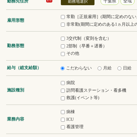
勤務先住所
千葉県
全域
必須
勤務地選択
常勤［正規雇用］(期間に定めのない
雇用形態
非常勤(期間に定めのある1ヵ月以上の
3交代制（変則を含む）
勤務形態
2部制（早番＋遅番）
その他
給与（総支給額）
こだわらない
月給
日給
病院
施設種別
訪問看護ステーション・看多機
救護(イベント等)
病棟
業務内容
ICU
看護管理