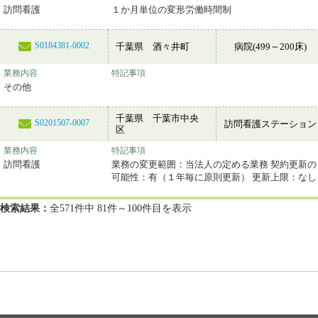
訪問看護
１か月単位の変形労働時間制
S0184381-0002
千葉県 酒々井町
病院(499～200床)
業務内容
特記事項
その他
千葉県 千葉市中央
S0201507-0007
訪問看護ステーション
区
業務内容
特記事項
訪問看護
業務の変更範囲：当法人の定める業務 契約更新の
可能性：有（１年毎に原則更新） 更新上限：なし
検索結果：
全571件中 81件～100件目を表示