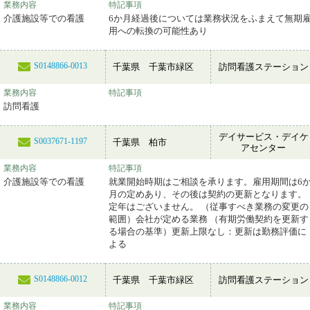
業務内容
特記事項
介護施設等での看護
6か月経過後については業務状況をふまえて無期
用への転換の可能性あり
S0148866-0013
千葉県 千葉市緑区
訪問看護ステーション
業務内容
特記事項
訪問看護
デイサービス・デイケ
S0037671-1197
千葉県 柏市
アセンター
業務内容
特記事項
介護施設等での看護
就業開始時期はご相談を承ります。雇用期間は6
月の定めあり、その後は契約の更新となります。
定年はございません。 （従事すべき業務の変更の
範囲）会社が定める業務 （有期労働契約を更新す
る場合の基準）更新上限なし：更新は勤務評価に
よる
S0148866-0012
千葉県 千葉市緑区
訪問看護ステーション
業務内容
特記事項