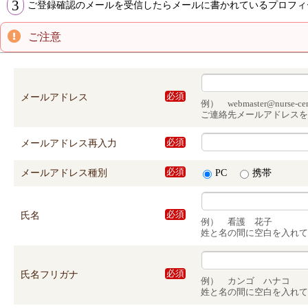
3
ご登録確認のメールを受信したらメールに書かれているプロフィ
ご注意
メールアドレス
必須
例） webmaster@nurse-cent
ご連絡先メールアドレスを
メールアドレス再入力
必須
メールアドレス種別
必須
PC
携帯
氏名
必須
例） 看護 花子
姓と名の間に空白を入れて
氏名フリガナ
必須
例） カンゴ ハナコ
姓と名の間に空白を入れて