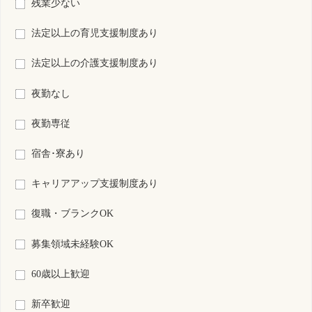
検索結果：
全4件中 1件～4件目を表示
S0150135-0005
滋賀県
保育所なし
看護師
常勤 正規雇用
資格
雇用形態
その他
勤務形態
月 : 254700円～263400円
給与
勤務先
滋賀県 甲賀市
業務内容
病棟看護 外来看護
一言PR
最終更新日
2026年06月10日
S0021873-0045
滋賀県