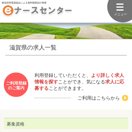
都道府県看護協会による無料職業紹介事業
メニュー
滋賀県の求人一覧
利用登録していただくと、
より詳しく求人
情報を探す
ことができ、気になる
求人に応
ご利用登録
募する
ことができます。
のご案内
ご利用はこちらから
募集資格
保健師
助産師
看護師
准看護師
看護補助者