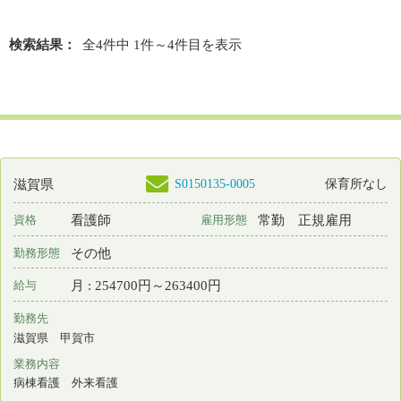
最終更新日
2026年06月04日
S0021879-0065
滋賀県
保育所なし
看護師
常勤 正規雇用
資格
雇用形態
2交代制（変則を含む）
勤務形態
月 : 236100円～266350円
給与
勤務先
滋賀県 長浜市
業務内容
病棟看護 訪問看護
一言PR
最終更新日
2026年06月04日
検索結果：
全4件中 1件～4件目を表示