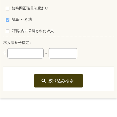
看護師
常勤 正規雇用
資格
雇用形態
その他
勤務形態
月 : 232400円～286200円
給与
勤務先
滋賀県 日野町
業務内容
病棟看護 外来看護 手術室看護 人工透析
一言PR
最終更新日
2026年06月04日
S0021879-0066
滋賀県
保育所なし
看護補助者
常勤 正規雇用
資格
雇用形態
2交代制（変則を含む）
勤務形態
月 : 165100円～230500円
給与
勤務先
滋賀県 長浜市
業務内容
その他
一言PR