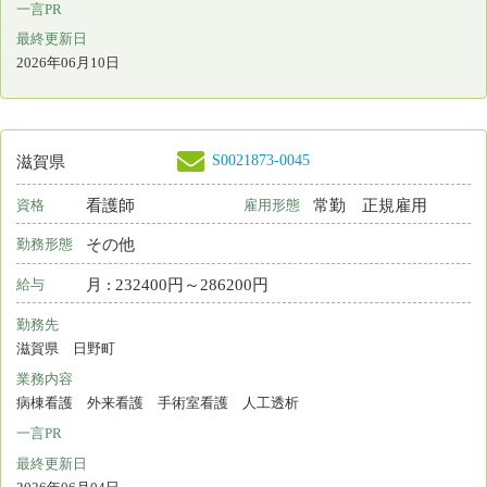
滋賀県ナースセンター
〒525-0032 滋賀県草津市大路２－１１－５１
TEL:077-564-6468 FAX：077-562-8998
https://shiga-kango.jp/nursecenter/
shiga@nurse-center.net
ナースセンターとは
求職の流れ
届出制度とは
プライバシーポリシー
利用基本条件
免責事項
リンク
都道府県ナースセンター一覧
＊
お電話でのお問い合わせは、都道府県ナースセン
ターまでどうぞ。
お問い合わせフォーム