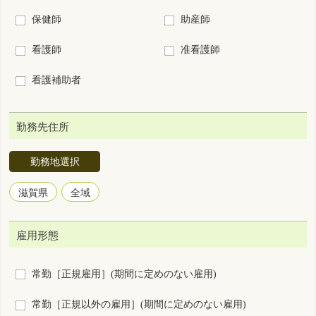
勤務先住所
勤務地選択
滋賀県
全域
雇用形態
常勤［正規雇用］(期間に定めのない雇用)
常勤［正規以外の雇用］(期間に定めのない雇用)
非常勤(期間に定めのある1ヵ月以上の雇用)
臨時雇用(期間に定めのある1ヵ月未満の雇用)
勤務形態
3交代制（変則を含む）
2交代制（変則を含む）
日勤＋当直
日勤＋オンコール
2部制（早番＋遅番）
日勤のみ
夜勤のみ
裁量労働制