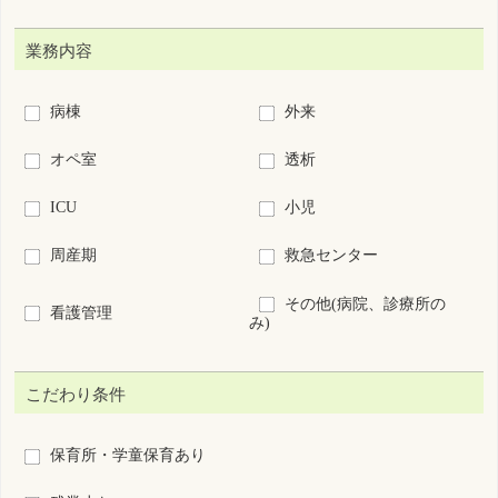
復職・ブランクOK
募集領域未経験OK
60歳以上歓迎
新卒歓迎
短時間正職員制度あり
離島･へき地
7日以内に公開された求人
求人票番号指定：
S
-
絞り込み検索