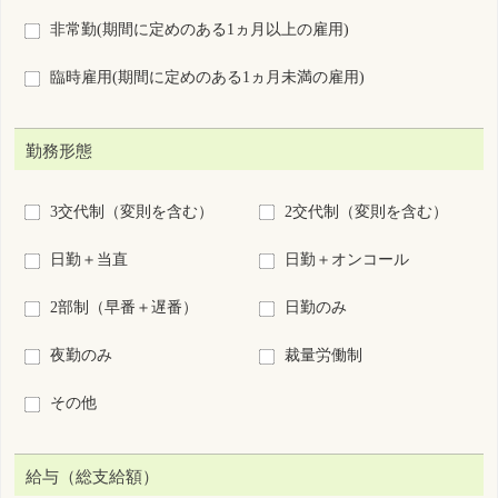
その他
給与（総支給額）
こだわらない
月給
日給
時給
年俸
回毎
円以上
施設種別
病院
診療所
助産所
介護施設等
訪問看護ステーション・看
保健所・保健センター
多機
会社・事業所
学校・養成所等
救護(イベント等)
その他
業務内容