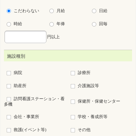
病棟
外来
オペ室
透析
ICU
小児
周産期
救急センター
その他(病院、診療所の
看護管理
み)
こだわり条件
保育所・学童保育あり
残業少ない
法定以上の育児支援制度あり
法定以上の介護支援制度あり
夜勤なし
夜勤専従
宿舎･寮あり
キャリアアップ支援制度あり