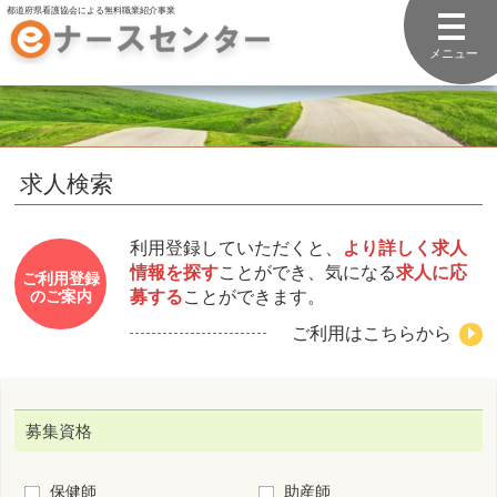
都道府県看護協会による無料職業紹介事業
メニュー
求人検索
利用登録していただくと、
より詳しく求人
情報を探す
ことができ、気になる
求人に応
ご利用登録
募する
ことができます。
のご案内
ご利用はこちらから
募集資格
保健師
助産師
看護師
准看護師
看護補助者
勤務先住所