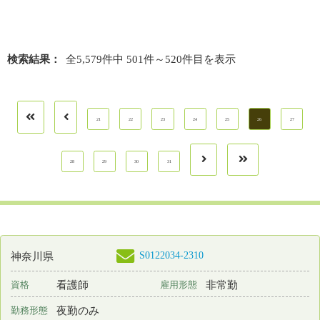
夜勤のみ
勤務形態
回数 : 35800円～35800円
給与
勤務先
東京都 目黒区
業務内容
介護施設等での看護
一言PR
10月より処遇改定！給与・待遇がさらに充実！
最終更新日
2026年07月31日
S0122034-2623
東京都
看護師
非常勤
資格
雇用形態
夜勤のみ
勤務形態
回数 : 35800円～35800円
給与
勤務先
東京都 狛江市
業務内容
介護施設等での看護
一言PR
10月より処遇改定！給与・待遇がさらに充実！