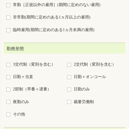
その他
給与（総支給額）
こだわらない
月給
日給
時給
年俸
回毎
円以上
施設種別
病院
診療所
助産所
介護施設等
訪問看護ステーション・看
保健所・保健センター
多機
会社・事業所
学校・養成所等
救護(イベント等)
その他
業務内容