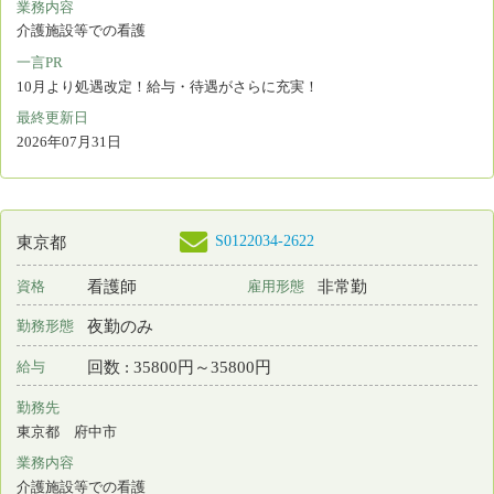
回数 : 35800円～35800円
給与
勤務先
神奈川県 相模原市南区
業務内容
介護施設等での看護
一言PR
10月より処遇改定！給与・待遇がさらに充実！
最終更新日
2026年07月31日
S0122034-2489
神奈川県
看護師
非常勤
資格
雇用形態
夜勤のみ
勤務形態
回数 : 33875円～33875円
給与
勤務先
神奈川県 川崎市麻生区
業務内容
介護施設等での看護
一言PR
10月より処遇改定！給与・待遇がさらに充実！
最終更新日