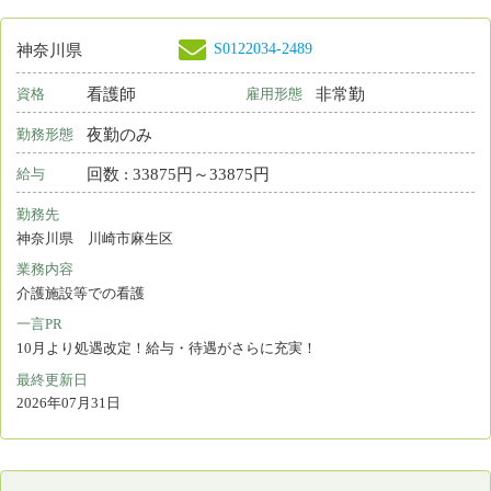
S0165187-0009
東京都
保育所なし
看護師
非常勤
資格
雇用形態
日勤のみ
勤務形態
時間 : 1800円～2000円
給与
勤務先
東京都 練馬区
業務内容
病棟看護 外来看護 訪問看護 介護施設等での看護
一言PR
2017年4月にOPENした病院・老健の複合施設です。
最終更新日
2026年07月31日
S0126180-0864
千葉県
保育所なし
看護師
常勤 正規雇用
資格
雇用形態
日勤のみ
勤務形態
月 : 285800円～486450円
給与