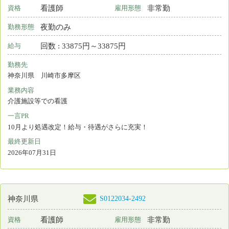
S0122034-2503
東京都
看護師
非常勤
資格
雇用形態
夜勤のみ
勤務形態
回数 : 30025円～30025円
給与
勤務先
東京都 杉並区
業務内容
介護施設等での看護
一言PR
10月より処遇改定！給与・待遇がさらに充実！
最終更新日
2026年07月31日
検索結果：
全5,579件中 501件～520件目を表示
21
22
23
24
25
26
27
28
29
30
31