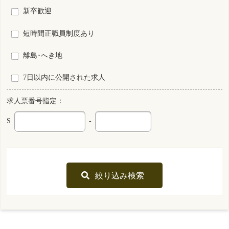
10月より処遇改定！給与・待遇がさらに充実！
最終更新日
2026年07月31日
S0122034-2625
東京都
看護師
非常勤
資格
雇用形態
夜勤のみ
勤務形態
回数 : 33875円～33875円
給与
勤務先
東京都 世田谷区
業務内容
介護施設等での看護
一言PR
10月より処遇改定！給与・待遇がさらに充実！
最終更新日
2026年07月31日
S0122034-2624
東京都
看護師
非常勤
資格
雇用形態