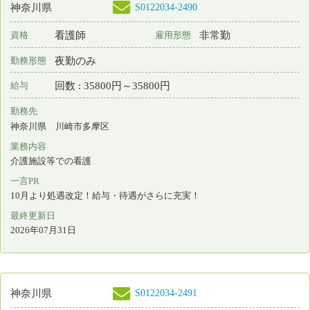
勤務先
千葉県 船橋市
業務内容
介護施設等での看護
一言PR
培ってきた経験やスキルをシンシアで活かして頂けませんか？
最終更新日
2026年07月31日
S0216960-0001
茨城県
保育所なし
看護師
非常勤
資格
雇用形態
日勤のみ
勤務形態
月 : 100000円～330000円
給与
勤務先
茨城県 龍ケ崎市
業務内容
訪問看護
一言PR
最終更新日
2026年07月31日