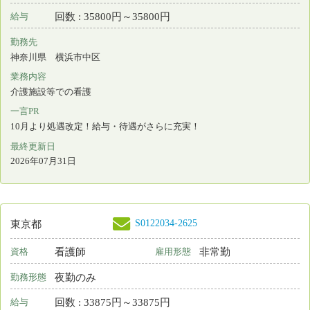
最終更新日
2026年07月31日
S0122034-2622
東京都
看護師
非常勤
資格
雇用形態
夜勤のみ
勤務形態
回数 : 35800円～35800円
給与
勤務先
東京都 府中市
業務内容
介護施設等での看護
一言PR
10月より処遇改定！給与・待遇がさらに充実！
最終更新日
2026年07月31日
S0122034-2613
神奈川県
看護師
非常勤
資格
雇用形態
夜勤のみ
勤務形態