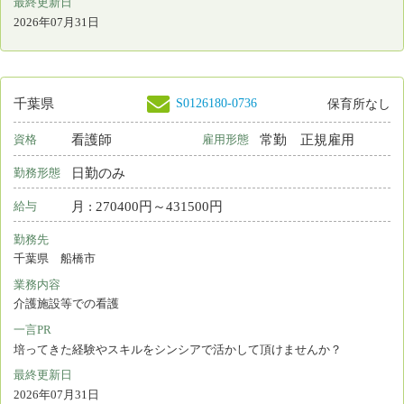
S0122034-2493
神奈川県
看護師
非常勤
資格
雇用形態
夜勤のみ
勤務形態
回数 : 33875円～33875円
給与
勤務先
神奈川県 秦野市
業務内容
介護施設等での看護
一言PR
10月より処遇改定！給与・待遇がさらに充実！
最終更新日
2026年07月31日
S0122034-2494
神奈川県
看護師
非常勤
資格
雇用形態
夜勤のみ
勤務形態
回数 : 35800円～35800円
給与