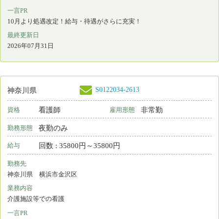
2026年07月31日
S0122034-2490
神奈川県
看護師
非常勤
資格
雇用形態
夜勤のみ
勤務形態
回数 : 35800円～35800円
給与
勤務先
神奈川県 川崎市多摩区
業務内容
介護施設等での看護
一言PR
10月より処遇改定！給与・待遇がさらに充実！
最終更新日
2026年07月31日
S0122034-2491
神奈川県
看護師
非常勤
資格
雇用形態
夜勤のみ
勤務形態
回数 : 33875円～33875円
給与