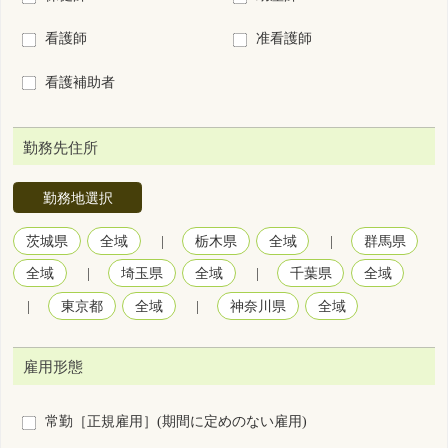
勤務地選択
茨城県
全域
|
栃木県
全域
|
群馬県
全域
|
埼玉県
全域
|
千葉県
全域
|
東京都
全域
|
神奈川県
全域
雇用形態
常勤［正規雇用］(期間に定めのない雇用)
常勤［正規以外の雇用］(期間に定めのない雇用)
非常勤(期間に定めのある1ヵ月以上の雇用)
臨時雇用(期間に定めのある1ヵ月未満の雇用)
勤務形態
3交代制（変則を含む）
2交代制（変則を含む）
日勤＋当直
日勤＋オンコール
2部制（早番＋遅番）
日勤のみ
夜勤のみ
裁量労働制