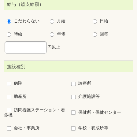
病棟
外来
オペ室
透析
ICU
小児
周産期
救急センター
その他(病院、診療所の
看護管理
み)
こだわり条件
保育所・学童保育あり
残業少ない
法定以上の育児支援制度あり
法定以上の介護支援制度あり
夜勤なし
夜勤専従
宿舎･寮あり