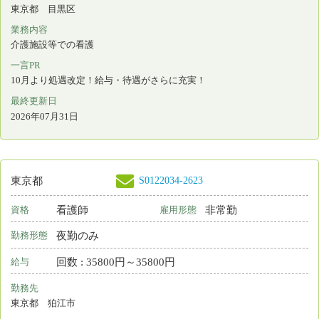
最終更新日
2026年07月31日
S0126180-0736
千葉県
保育所なし
看護師
常勤 正規雇用
資格
雇用形態
日勤のみ
勤務形態
月 : 270400円～431500円
給与
勤務先
千葉県 船橋市
業務内容
介護施設等での看護
一言PR
培ってきた経験やスキルをシンシアで活かして頂けませんか？
最終更新日
2026年07月31日
S0122034-2487
神奈川県
看護師
非常勤
資格
雇用形態
夜勤のみ
勤務形態