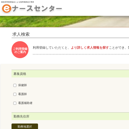
都道府県看護協会による無料職業紹介事業
求人検索
利用登録していただくと、
より詳しく求人情報を探す
ことができ、
ご利用登録
のご案内
募集資格
保健師
看護師
看護補助者
勤務先住所
勤務地選択