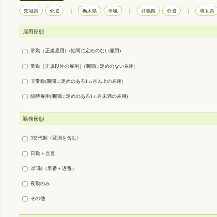
茨城県
全域
|
栃木県
全域
|
群馬県
全域
|
埼玉県
雇用形態
常勤［正規雇用］(期間に定めのない雇用)
常勤［正規以外の雇用］(期間に定めのない雇用)
非常勤(期間に定めのある1ヵ月以上の雇用)
臨時雇用(期間に定めのある1ヵ月未満の雇用)
勤務形態
3交代制（変則を含む）
日勤＋当直
2部制（早番＋遅番）
夜勤のみ
その他