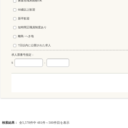
募集領域未経験OK
60歳以上歓迎
新卒歓迎
短時間正職員制度あり
離島･へき地
7日以内に公開された求人
求人票番号指定：
S
-
検索結果：
全5,578件中 481件～500件目を表示