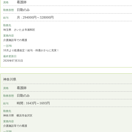
看護師
資格
日勤のみ
勤務形態
月 : 294000円～328000円
給与
勤務先
埼玉県 さいたま市浦和区
業務内容
介護施設等での看護
一言PR
10月より処遇改定！給与・待遇がさらに充実！
最終更新日
2026年07月31日
神奈川県
看護師
資格
日勤のみ
勤務形態
時間 : 1643円～1693円
給与
勤務先
神奈川県 横浜市金沢区
業務内容
介護施設等での看護
一言PR