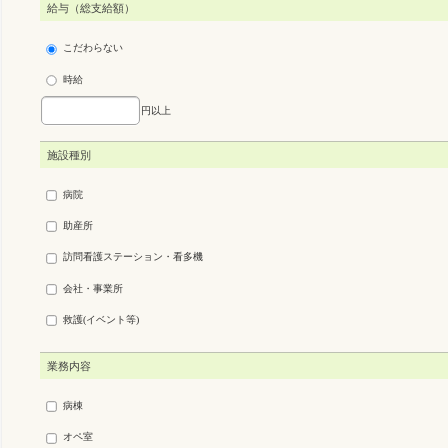
給与（総支給額）
こだわらない
時給
円以上
施設種別
病院
助産所
訪問看護ステーション・看多機
会社・事業所
救護(イベント等)
業務内容
病棟
オペ室