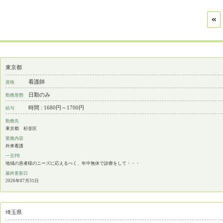
東京都
看護師
資格
日勤のみ
勤務形態
時間 : 1680円～1700円
給与
勤務先
東京都 杉並区
業務内容
外来看護
一言PR
地域の患者様のニーズに応えるべく、年中無休で診療をして・・・
最終更新日
2026年07月31日
埼玉県