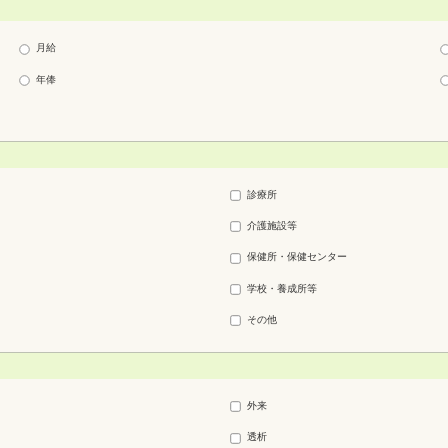
月給
年俸
診療所
介護施設等
保健所・保健センター
学校・養成所等
その他
外来
透析