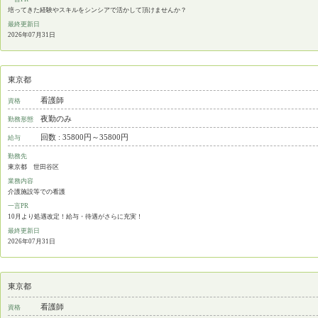
培ってきた経験やスキルをシンシアで活かして頂けませんか？
最終更新日
2026年07月31日
東京都
看護師
資格
夜勤のみ
勤務形態
回数 : 35800円～35800円
給与
勤務先
東京都 世田谷区
業務内容
介護施設等での看護
一言PR
10月より処遇改定！給与・待遇がさらに充実！
最終更新日
2026年07月31日
東京都
看護師
資格