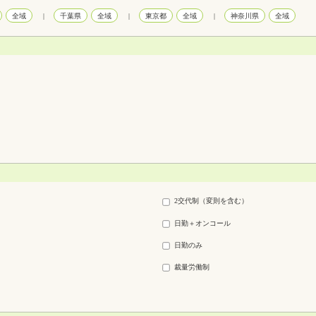
全域
|
千葉県
全域
|
東京都
全域
|
神奈川県
全域
2交代制（変則を含む）
日勤＋オンコール
日勤のみ
裁量労働制