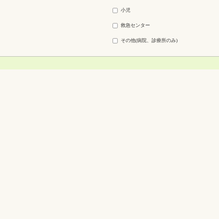
小児
救急センター
その他(病院、診療所のみ)