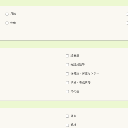
月給
年俸
診療所
介護施設等
保健所・保健センター
学校・養成所等
その他
外来
透析