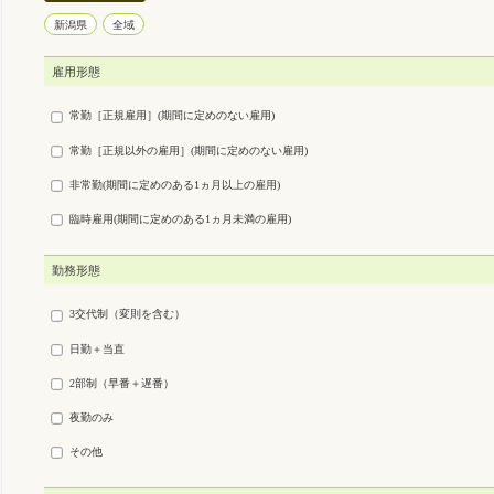
新潟県
全域
雇用形態
常勤［正規雇用］(期間に定めのない雇用)
常勤［正規以外の雇用］(期間に定めのない雇用)
非常勤(期間に定めのある1ヵ月以上の雇用)
臨時雇用(期間に定めのある1ヵ月未満の雇用)
勤務形態
3交代制（変則を含む）
日勤＋当直
2部制（早番＋遅番）
夜勤のみ
その他