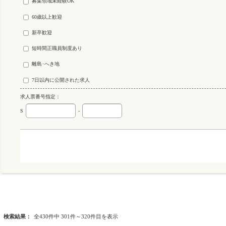
募集領域未経験OK
60歳以上歓迎
新卒歓迎
短時間正職員制度あり
離島･へき地
7日以内に公開された求人
求人票番号指定：
S
-
検索結果：
全430件中 301件～320件目を表示