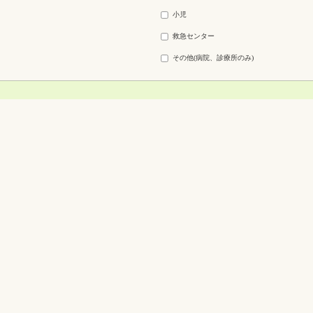
小児
救急センター
その他(病院、診療所のみ)