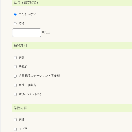
給与（総支給額）
こだわらない
時給
円以上
施設種別
病院
助産所
訪問看護ステーション・看多機
会社・事業所
救護(イベント等)
業務内容
病棟
オペ室