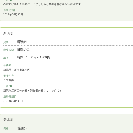
のびのび楽しく幸せに。子どもたちと笑顔を育む温かい職場です。
最終更新日
2026年04月02日
新潟県
看護師
資格
日勤のみ
勤務形態
時間 : 1500円～1500円
給与
勤務先
新潟県 新潟市江南区
業務内容
外来看護
一言PR
新潟市江南区の内科・消化器内科クリニックです．
最終更新日
2026年03月31日
新潟県
看護師
資格