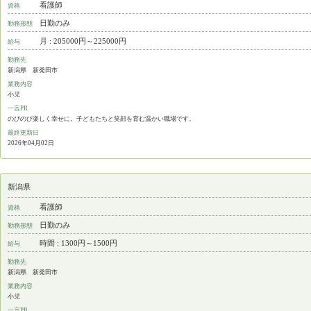
看護師
資格
日勤のみ
勤務形態
月 : 205000円～225000円
給与
勤務先
新潟県 新発田市
業務内容
小児
一言PR
のびのび楽しく幸せに。子どもたちと笑顔を育む温かい職場です。
最終更新日
2026年04月02日
新潟県
看護師
資格
日勤のみ
勤務形態
時間 : 1300円～1500円
給与
勤務先
新潟県 新発田市
業務内容
小児
一言PR