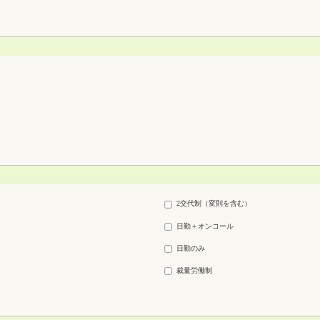
2交代制（変則を含む）
日勤＋オンコール
日勤のみ
裁量労働制