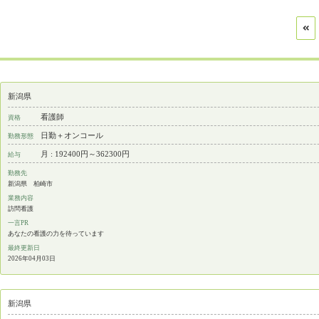
新潟県
看護師
資格
日勤＋オンコール
勤務形態
月 : 192400円～362300円
給与
勤務先
新潟県 柏崎市
業務内容
訪問看護
一言PR
あなたの看護の力を待っています
最終更新日
2026年04月03日
新潟県