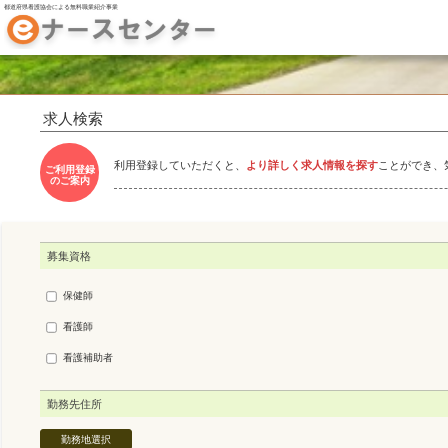
都道府県看護協会による無料職業紹介事業
求人検索
利用登録していただくと、
より詳しく求人情報を探す
ことができ、
ご利用登録
のご案内
募集資格
保健師
看護師
看護補助者
勤務先住所
勤務地選択