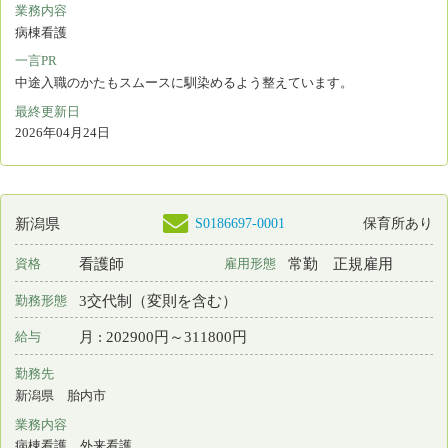
勤務先
新潟県 新潟市江南区
業務内容
介護施設等での看護
一言PR
最終更新日
2026年04月23日
S0128513-0015
新潟県
保育所あり
看護師
常勤 正規雇用
資格
雇用形態
2交代制（変則を含む）
勤務形態
月 : 205500円～326500円
給与
勤務先
新潟県 阿賀野市
業務内容
介護施設等での看護
一言PR
神経難病の協力病院として質の高い療養環境の提供に努めています
最終更新日
2026年04月21日