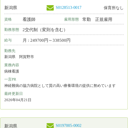
月 : 315000円～403000円
給与
勤務先
新潟県 長岡市
業務内容
病棟看護
一言PR
最終更新日
2026年04月11日
S0208236-0002
新潟県
看護師
常勤 正規雇用
資格
雇用形態
日勤＋オンコール
勤務形態
月 : 231700円～315000円
給与
勤務先
新潟県 小千谷市
業務内容
介護施設等での看護
一言PR
❝みんなが笑顔 みんなの喜び みんなで満足❞が理念です。
最終更新日
2026年04月08日