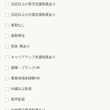
検索結果：
全430件中 281件～300件目を表示
10
11
12
13
14
15
16
17
18
19
20
S0102468-0015
新潟県
保育所あり
看護師
常勤 正規雇用
資格
雇用形態
2交代制（変則を含む）
勤務形態
月 : 279500円～424500円
給与
勤務先
新潟県 新潟市西区
業務内容
病棟看護
一言PR
病院見学は随時実施しておりますので、お気軽にご連絡ください。
最終更新日
2026年04月24日