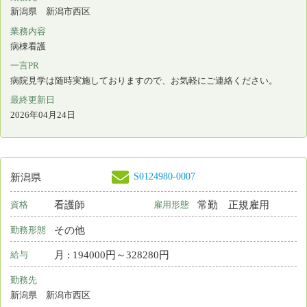
S0212942-0001
新潟県
看護師
非常勤
資格
雇用形態
日勤のみ
勤務形態
時間 : 1200円～1350円
給与
勤務先
新潟県 佐渡市
業務内容
外来看護
一言PR
海が見渡せる新しくアットホームなクリニックです。
最終更新日
2026年04月24日
S0176949-0004
新潟県
保育所なし
看護師
常勤 正規雇用
資格
雇用形態
2交代制（変則を含む）
勤務形態
月 : 195600円～358000円
給与