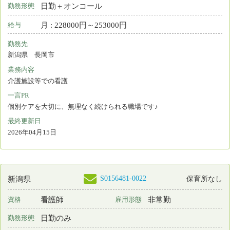
新潟県 新潟市中央区
業務内容
その他
一言PR
新潟市介護予防事業で看護職を担当していただきます。
最終更新日
2026年04月07日
S0181232-0009
新潟県
看護師
非常勤
資格
雇用形態
日勤のみ
勤務形態
時間 : 1500円～1700円
給与
勤務先
新潟県 新潟市中央区
業務内容
訪問看護
一言PR
あなたの “思い” と “経験”活かしませんか？
最終更新日
2026年04月04日