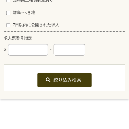
S0124980-0007
新潟県
看護師
常勤 正規雇用
資格
雇用形態
その他
勤務形態
月 : 194000円～328280円
給与
勤務先
新潟県 新潟市西区
業務内容
病棟看護
一言PR
中途入職のかたもスムースに馴染めるよう整えています。
最終更新日
2026年04月24日
S0186697-0001
新潟県
保育所あり
看護師
常勤 正規雇用
資格
雇用形態
3交代制（変則を含む）
勤務形態
月 : 202900円～311800円
給与