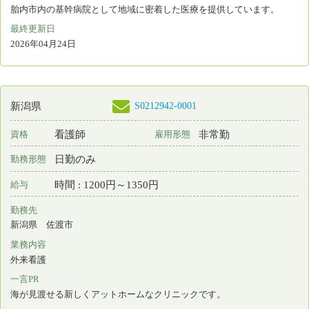
業務内容
外来看護
一言PR
最終更新日
2026年04月15日
S0177982-0002
新潟県
看護師
常勤 正規雇用
資格
雇用形態
日勤＋オンコール
勤務形態
月 : 228000円～253000円
給与
勤務先
新潟県 長岡市
業務内容
介護施設等での看護
一言PR
個別ケアを大切に、無理なく続けられる職場です♪
最終更新日
2026年04月15日
S0156481-0022
新潟県
保育所なし