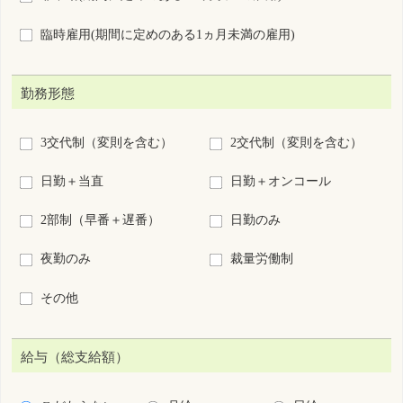
給与（総支給額）
こだわらない
月給
日給
時給
年俸
回毎
円以上
施設種別
病院
診療所
助産所
介護施設等
訪問看護ステーション・看
保健所・保健センター
多機
会社・事業所
学校・養成所等
救護(イベント等)
その他
業務内容
病棟
外来