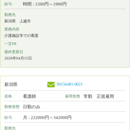
S0181232-0010
新潟県
看護師
非常勤
資格
雇用形態
日勤のみ
勤務形態
時間 : 1500円～1700円
給与
勤務先
新潟県 新潟市東区
業務内容
訪問看護
一言PR
あなたの “思い” と “経験”活かしませんか？
最終更新日
2026年04月04日
S0181232-0011
新潟県
看護師
非常勤
資格
雇用形態
日勤のみ
勤務形態
時間 : 1500円～1700円
給与
勤務先