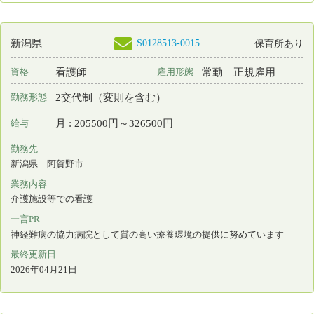
一言PR
最終更新日
2026年04月15日
S0179751-0005
新潟県
看護師
非常勤
資格
雇用形態
日勤のみ
勤務形態
時間 : 1200円～1500円
給与
勤務先
新潟県 柏崎市
業務内容
介護施設等での看護
一言PR
最終更新日
2026年04月14日
S0056435-0005
新潟県
保育所あり
看護師
常勤 正規雇用
資格
雇用形態
2交代制（変則を含む）
勤務形態