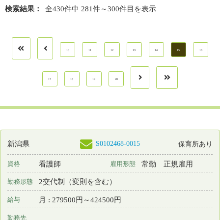
勤務先
新潟県 胎内市
業務内容
病棟看護 外来看護
一言PR
胎内市内の基幹病院として地域に密着した医療を提供しています。
最終更新日
2026年04月24日
S0186697-0002
新潟県
保育所あり
准看護師
常勤 正規雇用
資格
雇用形態
3交代制（変則を含む）
勤務形態
月 : 173400円～269300円
給与
勤務先
新潟県 胎内市
業務内容
病棟看護 外来看護
一言PR
胎内市内の基幹病院として地域に密着した医療を提供しています。
最終更新日
2026年04月24日