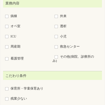
復職・ブランクOK
募集領域未経験OK
60歳以上歓迎
新卒歓迎
短時間正職員制度あり
離島･へき地
7日以内に公開された求人
求人票番号指定：
S
-
絞り込み検索