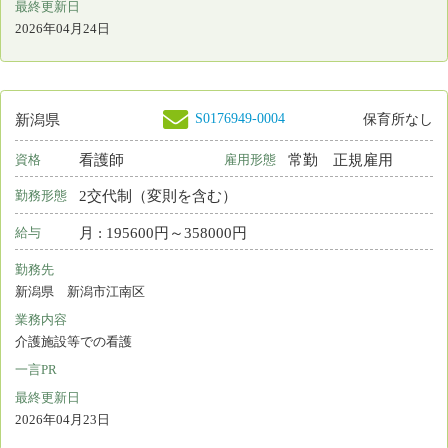
看護師
非常勤
資格
雇用形態
日勤のみ
勤務形態
時間 : 1500円～1900円
給与
勤務先
新潟県 上越市
業務内容
介護施設等での看護
一言PR
最終更新日
2026年04月15日
S0156481-0021
新潟県
看護師
常勤 正規雇用
資格
雇用形態
日勤のみ
勤務形態
月 : 222000円～342000円
給与
勤務先
新潟県 上越市
業務内容
介護施設等での看護