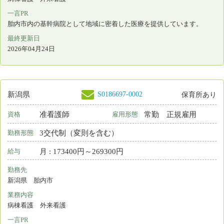
S0128513-0017
新潟県
保育所なし
看護師
常勤 正規雇用
資格
雇用形態
2交代制（変則を含む）
勤務形態
月 : 249700円～338500円
給与
勤務先
新潟県 阿賀野市
業務内容
病棟看護
一言PR
神経難病の協力病院として質の高い療養環境の提供に努めています
最終更新日
2026年04月21日
S0197005-0002
新潟県
看護師
非常勤
資格
雇用形態
日勤のみ
勤務形態
時間 : 1400円～1700円
給与
勤務先
新潟県 新潟市西区