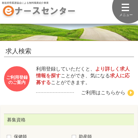
都道府県看護協会による無料職業紹介事業
メニュー
求人検索
利用登録していただくと、
より詳しく求人
情報を探す
ことができ、気になる
求人に応
ご利用登録
募する
ことができます。
のご案内
ご利用はこちらから
募集資格
保健師
助産師
看護師
准看護師
看護補助者
勤務先住所