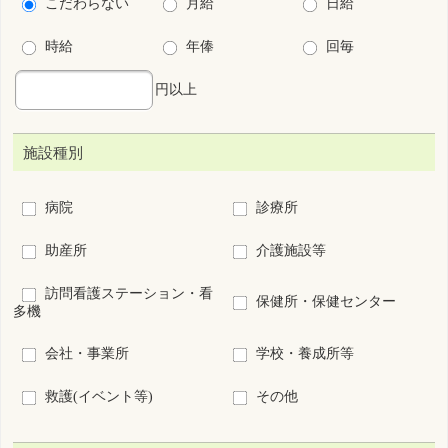
オペ室
透析
ICU
小児
周産期
救急センター
その他(病院、診療所の
看護管理
み)
こだわり条件
保育所・学童保育あり
残業少ない
法定以上の育児支援制度あり
法定以上の介護支援制度あり
夜勤なし
夜勤専従
宿舎･寮あり
キャリアアップ支援制度あり