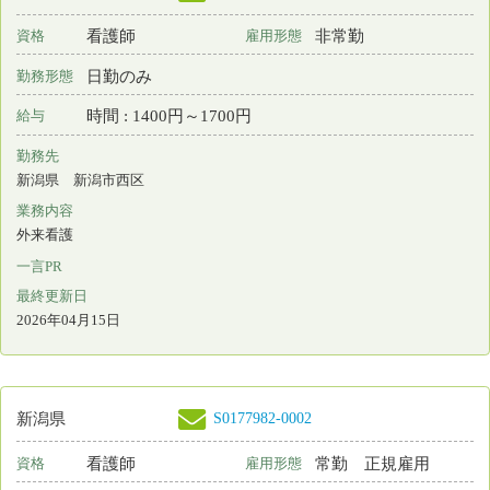
S0215194-0001
新潟県
看護師
非常勤
資格
雇用形態
日勤のみ
勤務形態
日 : 1500円～1800円
給与
勤務先
新潟県 小千谷市
業務内容
外来看護
一言PR
最終更新日
2026年04月07日
S0131612-0006
新潟県
保育所なし
看護師
非常勤
資格
雇用形態
日勤のみ
勤務形態
回数 : 6600円～6600円
給与
勤務先