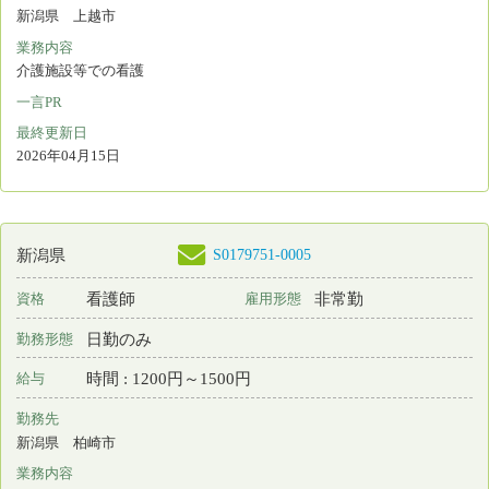
新潟県 新発田市
業務内容
訪問看護
一言PR
あなたの “思い” と “経験”活かしませんか？
最終更新日
2026年04月04日
検索結果：
全430件中 281件～300件目を表示
10
11
12
13
14
15
16
17
18
19
20
ナースセンターとは
求職の流れ