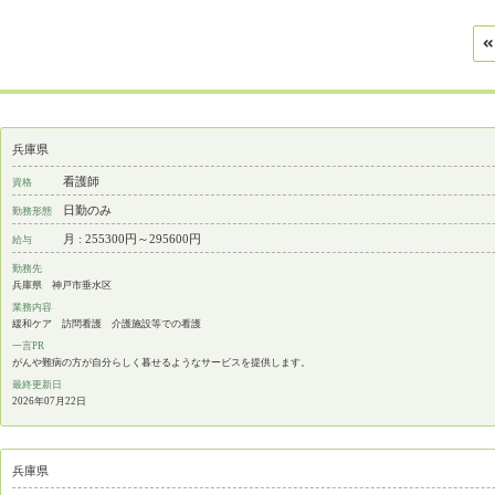
兵庫県
看護師
資格
日勤のみ
勤務形態
月 : 255300円～295600円
給与
勤務先
兵庫県 神戸市垂水区
業務内容
緩和ケア 訪問看護 介護施設等での看護
一言PR
がんや難病の方が自分らしく暮せるようなサービスを提供します。
最終更新日
2026年07月22日
兵庫県