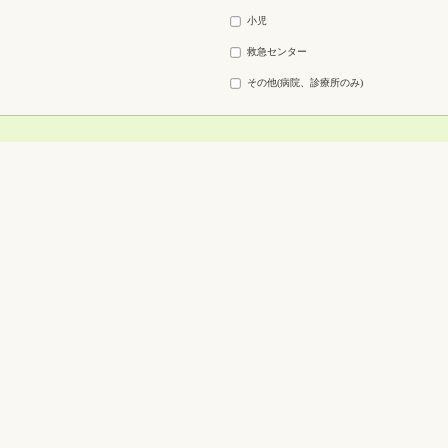
小児
救急センター
その他(病院、診療所のみ)