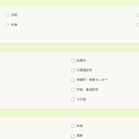
月給
年俸
診療所
介護施設等
保健所・保健センター
学校・養成所等
その他
外来
透析