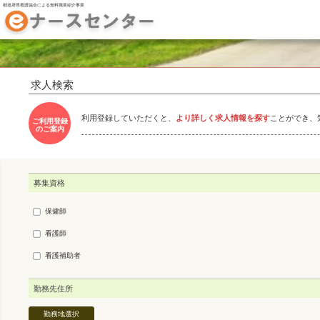
都道府県看護協会による無料職業紹介事業
求人検索
利用登録していただくと、
より詳しく求人情報を探す
ことができ、
ご利用登録
のご案内
募集資格
保健師
看護師
看護補助者
勤務先住所
勤務地選択