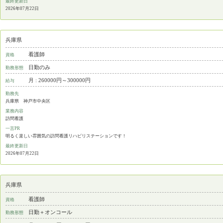
最終更新日
2026年07月22日
兵庫県
看護師
資格
日勤のみ
勤務形態
月 : 260000円～300000円
給与
勤務先
兵庫県 神戸市中央区
業務内容
訪問看護
一言PR
明るく楽しい雰囲気の訪問看護リハビリステーションです！
最終更新日
2026年07月22日
兵庫県
看護師
資格
日勤＋オンコール
勤務形態