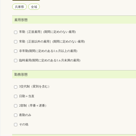
兵庫県
全域
雇用形態
常勤［正規雇用］(期間に定めのない雇用)
常勤［正規以外の雇用］(期間に定めのない雇用)
非常勤(期間に定めのある1ヵ月以上の雇用)
臨時雇用(期間に定めのある1ヵ月未満の雇用)
勤務形態
3交代制（変則を含む）
日勤＋当直
2部制（早番＋遅番）
夜勤のみ
その他