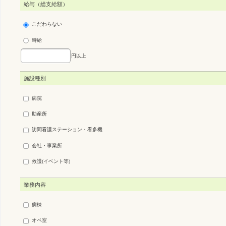
給与（総支給額）
こだわらない
時給
円以上
施設種別
病院
助産所
訪問看護ステーション・看多機
会社・事業所
救護(イベント等)
業務内容
病棟
オペ室