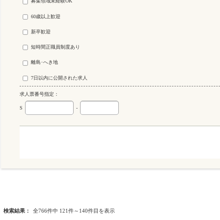
募集領域未経験OK
60歳以上歓迎
新卒歓迎
短時間正職員制度あり
離島･へき地
7日以内に公開された求人
求人票番号指定：
S
-
検索結果：
全766件中 121件～140件目を表示