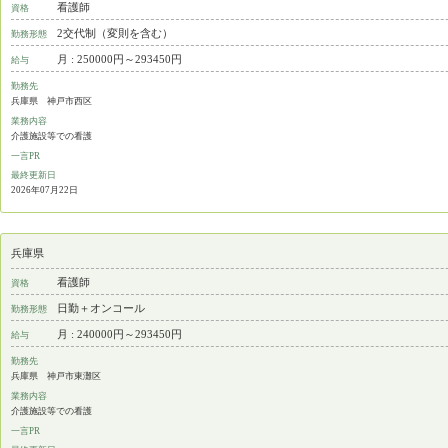
看護師
資格
2交代制（変則を含む）
勤務形態
月 : 250000円～293450円
給与
勤務先
兵庫県 神戸市西区
業務内容
介護施設等での看護
一言PR
最終更新日
2026年07月22日
兵庫県
看護師
資格
日勤＋オンコール
勤務形態
月 : 240000円～293450円
給与
勤務先
兵庫県 神戸市東灘区
業務内容
介護施設等での看護
一言PR