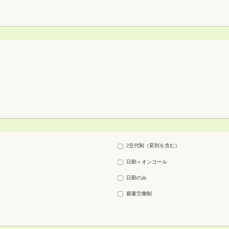
2交代制（変則を含む）
日勤＋オンコール
日勤のみ
裁量労働制