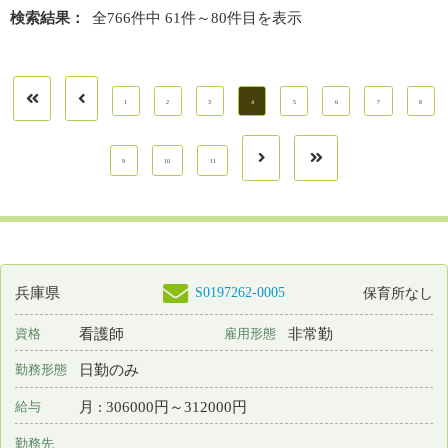
勤務先
兵庫県 西宮市
業務内容
相談・指導 地域保健 その他
一言PR
最終更新日
2026年07月29日
S0151609-0006
兵庫県
保育所あり
看護師
常勤 正規雇用
資格
雇用形態
2交代制（変則を含む）
勤務形態
月 : 344580円～390700円
給与
勤務先
兵庫県 三田市
業務内容
病棟看護
一言PR
教育へのサポートが整った当院で素敵な看護師を目指しませんか
最終更新日
2026年07月29日