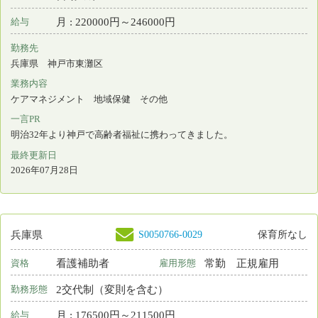
一言PR
かんたきもしくは訪問看護ステーションでの看護ケア業務です
最終更新日
2026年07月28日
S0196652-0002
兵庫県
保育所なし
看護師
常勤 正規雇用
資格
雇用形態
日勤のみ
勤務形態
年 : 4032000円～4920000円
給与
勤務先
兵庫県 西宮市
業務内容
外来看護
一言PR
夫婦で整形外科と循環器内科の2診体制のクリニックです
最終更新日
2026年07月27日
S0146697-0011
兵庫県
保育所あり