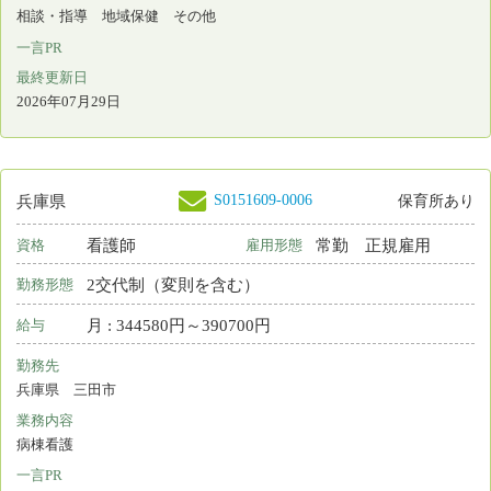
S0050766-0034
兵庫県
保育所なし
准看護師
非常勤
資格
雇用形態
2交代制（変則を含む）
勤務形態
時間 : 1500円～1800円
給与
勤務先
兵庫県 三木市
業務内容
病棟看護 外来看護 手術室看護
一言PR
地域に根差し急性期治療から回復期、在宅医療まで提供しています
最終更新日
2026年07月28日
S0050766-0031
兵庫県
保育所なし
看護師
非常勤
資格
雇用形態
日勤のみ
勤務形態
時間 : 1600円～1800円
給与
勤務先
兵庫県 三木市