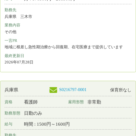
看護師
非常勤
資格
雇用形態
日勤のみ
勤務形態
時間 : 1571円～1940円
給与
勤務先
兵庫県 姫路市
業務内容
病棟看護 外来看護 訪問看護 介護施設等での看護 臨床実習指導
一言PR
最終更新日
2026年07月27日
検索結果：
全766件中 61件～80件目を表示
1
2
3
4
5
6
7
8
9
10
11