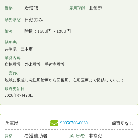
訪問看護
一言PR
仕事もプライベートも大切にできる働きやすい職場です
最終更新日
2026年07月28日
S0215936-0019
兵庫県
保育所なし
看護師
常勤 正規雇用
資格
雇用形態
日勤＋オンコール
勤務形態
月 : 297000円～362000円
給与
勤務先
兵庫県 尼崎市
業務内容
訪問看護
一言PR
かんたきもしくは訪問看護ステーションでの看護ケア業務です
最終更新日
2026年07月28日
S0215936-0006
兵庫県
保育所なし