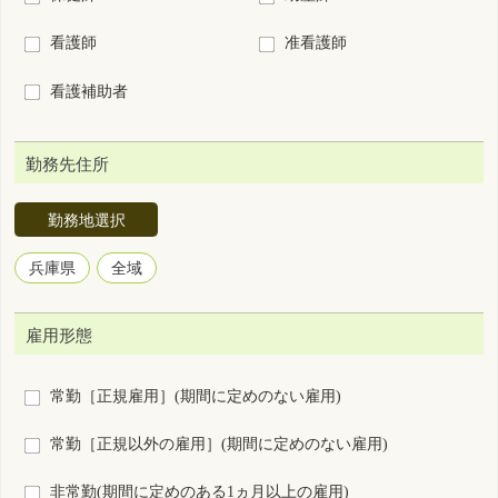
勤務地選択
兵庫県
全域
雇用形態
常勤［正規雇用］(期間に定めのない雇用)
常勤［正規以外の雇用］(期間に定めのない雇用)
非常勤(期間に定めのある1ヵ月以上の雇用)
臨時雇用(期間に定めのある1ヵ月未満の雇用)
勤務形態
3交代制（変則を含む）
2交代制（変則を含む）
日勤＋当直
日勤＋オンコール
2部制（早番＋遅番）
日勤のみ
夜勤のみ
裁量労働制
その他