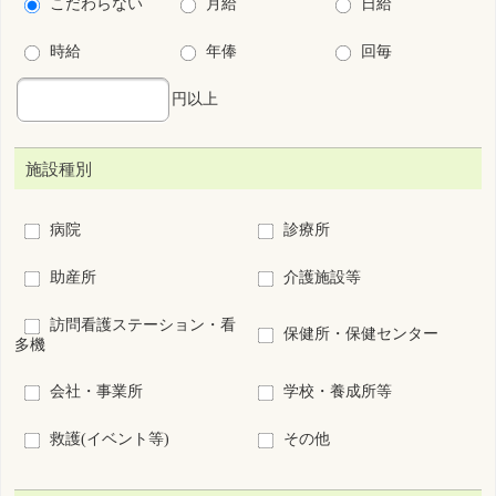
オペ室
透析
ICU
小児
周産期
救急センター
その他(病院、診療所の
看護管理
み)
こだわり条件
保育所・学童保育あり
残業少ない
法定以上の育児支援制度あり
法定以上の介護支援制度あり
夜勤なし
夜勤専従
宿舎･寮あり
キャリアアップ支援制度あり