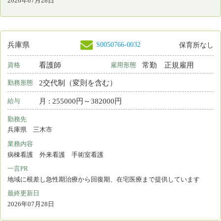
S0199433-0013
兵庫県
保育所なし
看護師
常勤 正規雇用
資格
雇用形態
日勤のみ
勤務形態
月 : 220000円～246000円
給与
勤務先
兵庫県 神戸市東灘区
業務内容
ケアマネジメント 地域保健 その他
一言PR
明治32年より神戸で高齢者福祉に携わってきました。
最終更新日
2026年07月28日
S0050766-0029
兵庫県
保育所なし
看護補助者
常勤 正規雇用
資格
雇用形態
2交代制（変則を含む）
勤務形態
月 : 176500円～211500円
給与
勤務先
兵庫県 三木市
業務内容