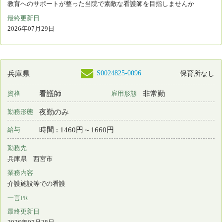
業務内容
病棟看護 外来看護 手術室看護
一言PR
地域に根差し急性期治療から回復期、在宅医療まで提供しています
最終更新日
2026年07月28日
S0050766-0030
兵庫県
保育所なし
看護補助者
非常勤
資格
雇用形態
日勤のみ
勤務形態
時間 : 1160円～1560円
給与
勤務先
兵庫県 三木市
業務内容
その他
一言PR
地域に根差し急性期治療から回復期、在宅医療まで提供しています
最終更新日
2026年07月28日