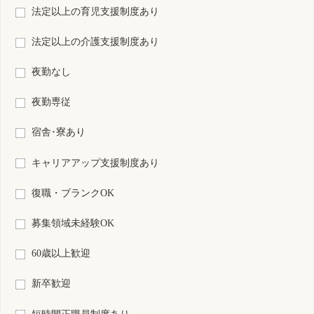
検索結果：
全766件中 61件～80件目を表示
1
2
3
4
5
6
7
8
9
10
11
S0197262-0005
兵庫県
保育所なし
看護師
非常勤
資格
雇用形態
日勤のみ
勤務形態
月 : 306000円～312000円
給与
勤務先
兵庫県 神戸市北区
業務内容
健康管理(学校保健室/企業･大学の健康管理室/保育園など) 事務 その
他
一言PR
保健師または衛生管理者の資格保有の看護師の募集です。
最終更新日