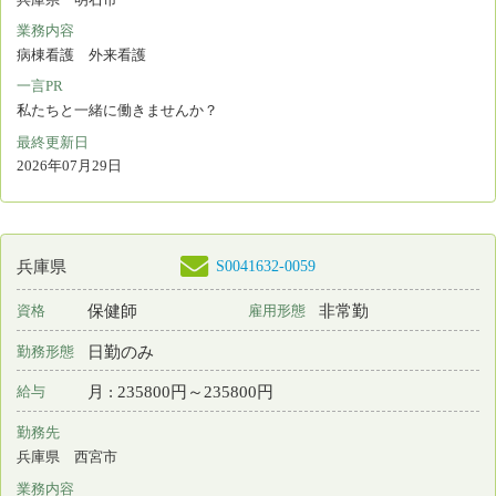
業務内容
病棟看護 外来看護 手術室看護
一言PR
地域に根差し急性期治療から回復期、在宅医療まで提供しています
最終更新日
2026年07月28日
S0050766-0035
兵庫県
保育所なし
准看護師
常勤 正規雇用
資格
雇用形態
2交代制（変則を含む）
勤務形態
月 : 249000円～354000円
給与
勤務先
兵庫県 三木市
業務内容
病棟看護 外来看護 手術室看護
一言PR
地域に根差し急性期治療から回復期、在宅医療まで提供しています
最終更新日
2026年07月28日