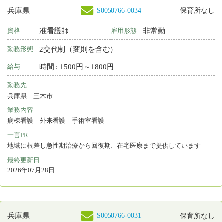
看護師
常勤 正規雇用
資格
雇用形態
日勤のみ
勤務形態
月 : 280000円～300000円
給与
勤務先
兵庫県 芦屋市
業務内容
外来看護
一言PR
駅近で何でも相談できるような明るいクリニックを目指しています
最終更新日
2026年07月28日
S0216876-0001
兵庫県
保育所なし
看護師
常勤 正規雇用
資格
雇用形態
日勤＋オンコール
勤務形態
月 : 260000円～290000円
給与
勤務先
兵庫県 川西市
業務内容