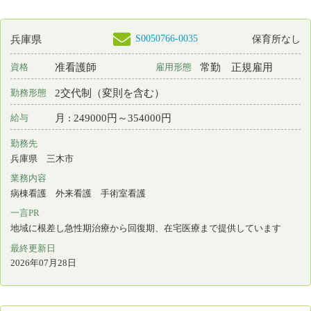
その他
一言PR
地域に根差し急性期治療から回復期、在宅医療まで提供しています
最終更新日
2026年07月28日
S0216797-0001
兵庫県
保育所なし
看護師
非常勤
資格
雇用形態
日勤のみ
勤務形態
時間 : 1500円～1600円
給与
勤務先
兵庫県 神戸市中央区
業務内容
介護施設等での看護
一言PR
あなたの力が誰かを支える力になる🐾
最終更新日
2026年07月28日
S0215064-0001
兵庫県
保育所なし