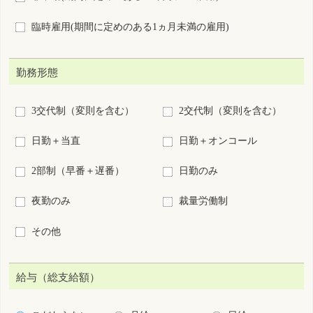
給与（総支給額）
こだわらない
月給
日給
時給
年俸
回毎
円以上
施設種別
病院
診療所
助産所
介護施設等
訪問看護ステーション・看
保健所・保健センター
多機
会社・事業所
学校・養成所等
救護(イベント等)
その他
業務内容
病棟
外来