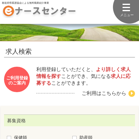
都道府県看護協会による無料職業紹介事業
メニュー
求人検索
利用登録していただくと、
より詳しく求人
情報を探す
ことができ、気になる
求人に応
ご利用登録
募する
ことができます。
のご案内
ご利用はこちらから
募集資格
保健師
助産師
看護師
准看護師
看護補助者
勤務先住所