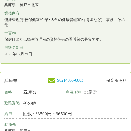
S0024825-0096
兵庫県
保育所なし
看護師
非常勤
資格
雇用形態
夜勤のみ
勤務形態
時間 : 1460円～1660円
給与
勤務先
兵庫県 西宮市
業務内容
介護施設等での看護
一言PR
最終更新日
2026年07月28日
S0050766-0032
兵庫県
保育所なし
看護師
常勤 正規雇用
資格
雇用形態
2交代制（変則を含む）
勤務形態
月 : 255000円～382000円
給与
勤務先
兵庫県 三木市