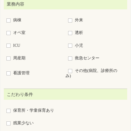
復職・ブランクOK
募集領域未経験OK
60歳以上歓迎
新卒歓迎
短時間正職員制度あり
離島･へき地
7日以内に公開された求人
求人票番号指定：
S
-
絞り込み検索