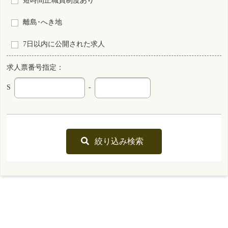
2026年07月29日
S0214035-0003
兵庫県
保育所あり
看護師
非常勤
資格
雇用形態
その他
勤務形態
回数 : 33500円～36500円
給与
勤務先
兵庫県 明石市
業務内容
病棟看護 外来看護
一言PR
私たちと一緒に働きませんか？
最終更新日
2026年07月29日
S0041632-0059
兵庫県
保健師
非常勤
資格
雇用形態
日勤のみ
勤務形態
月 : 235800円～235800円
給与