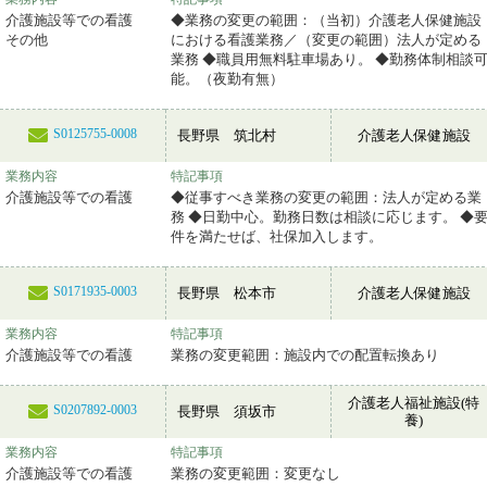
介護施設等での看護
◆業務の変更の範囲：（当初）介護老人保健施設
その他
における看護業務／（変更の範囲）法人が定める
業務 ◆職員用無料駐車場あり。 ◆勤務体制相談
能。（夜勤有無）
S0125755-0008
長野県 筑北村
介護老人保健施設
業務内容
特記事項
介護施設等での看護
◆従事すべき業務の変更の範囲：法人が定める業
務 ◆日勤中心。勤務日数は相談に応じます。 ◆
件を満たせば、社保加入します。
S0171935-0003
長野県 松本市
介護老人保健施設
業務内容
特記事項
介護施設等での看護
業務の変更範囲：施設内での配置転換あり
介護老人福祉施設(特
S0207892-0003
長野県 須坂市
養)
業務内容
特記事項
介護施設等での看護
業務の変更範囲：変更なし