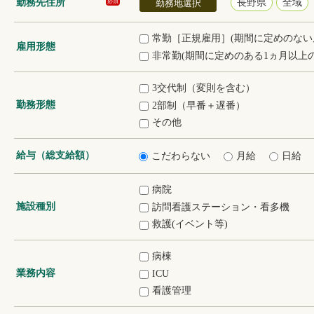
勤務先住所
長野県
全域
必須
勤務地選択
常勤［正規雇用］(期間に定めのない
雇用形態
非常勤(期間に定めのある1ヵ月以上の
3交代制（変則を含む）
勤務形態
2部制（早番＋遅番）
その他
給与（総支給額）
こだわらない
月給
日給
病院
施設種別
訪問看護ステーション・看多機
救護(イベント等)
病棟
業務内容
ICU
看護管理