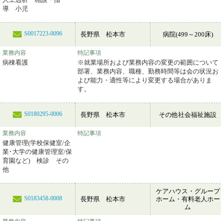
導 小児
S0017223-0096
長野県 松本市
病院(499～200床)
業務内容
特記事項
病棟看護
※就業場所および業務内容の変更の範囲について
部署、業務内容、職種、勤務時間等は会の状況お
よび能力・適性等により変更する場合がありま
す。
S0180295-0006
長野県 松本市
その他社会福祉施設
業務内容
特記事項
健康管理(学校保健室/企
業･大学の健康管理室/保
育園など) 検診 その
他
ケアハウス・グループ
S0183458-0008
長野県 松本市
ホーム・有料老人ホー
ム