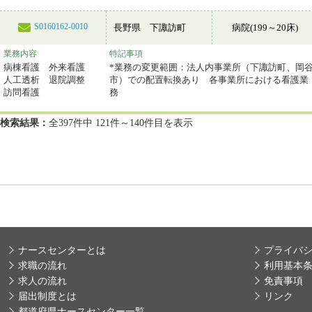
S0160162-0010
長野県 下諏訪町
病院(199～20床)
業務内容
特記事項
病棟看護 外来看護
*業務の変更範囲：法人内事業所（下諏訪町、岡
人工透析 退院調整
市）での配置転換あり 各事業所における看護業
訪問看護
務
検索結果：
全397件中 121件～140件目を表示
ナースセンターとは
プライバ
求職の流れ
利用基本
求人の流れ
免責事項
届出制度とは
リンク
都道府県ナースセンター一覧