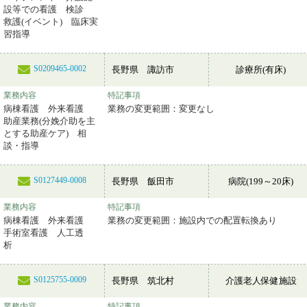
設等での看護 検診
救護(イベント) 臨床実
習指導
S0209465-0002
長野県 諏訪市
診療所(有床)
業務内容
特記事項
病棟看護 外来看護
業務の変更範囲：変更なし
助産業務(分娩介助を主
とする助産ケア) 相
談・指導
S0127449-0008
長野県 飯田市
病院(199～20床)
業務内容
特記事項
病棟看護 外来看護
業務の変更範囲：施設内での配置転換あり
手術室看護 人工透
析
S0125755-0009
長野県 筑北村
介護老人保健施設
業務内容
特記事項