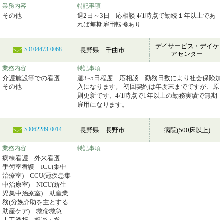
業務内容
特記事項
その他
週2日～3日 応相談 4/1時点で勤続１年以上であ
れば無期雇用転換あり
デイサービス・デイケ
S0104473-0068
長野県 千曲市
アセンター
業務内容
特記事項
介護施設等での看護
週3~5日程度 応相談 勤務日数により社会保険
その他
入になります。 初回契約は年度末までですが、原
則更新です。4/1時点で1年以上の勤務実績で無期
雇用になります。
S0062289-0014
長野県 長野市
病院(500床以上)
業務内容
特記事項
病棟看護 外来看護
手術室看護 ICU(集中
治療室) CCU(冠疾患集
中治療室) NICU(新生
児集中治療室) 助産業
務(分娩介助を主とする
助産ケア) 救命救急
人工透析 相談・指