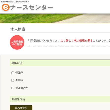
都道府県看護協会による無料職業紹介事業
求人検索
利用登録していただくと、
より詳しく求人情報を探す
ことができ、
ご利用登録
のご案内
募集資格
保健師
看護師
看護補助者
勤務先住所
勤務地選択