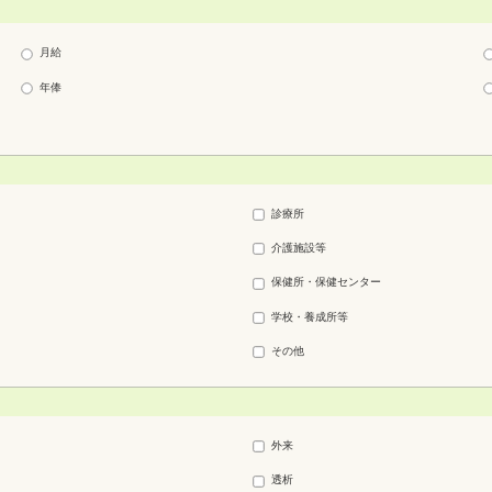
月給
年俸
診療所
介護施設等
保健所・保健センター
学校・養成所等
その他
外来
透析