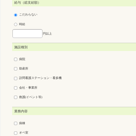
給与（総支給額）
こだわらない
時給
円以上
施設種別
病院
助産所
訪問看護ステーション・看多機
会社・事業所
救護(イベント等)
業務内容
病棟
オペ室