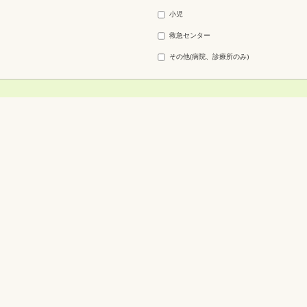
小児
救急センター
その他(病院、診療所のみ)