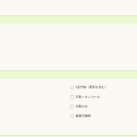
2交代制（変則を含む）
日勤＋オンコール
日勤のみ
裁量労働制