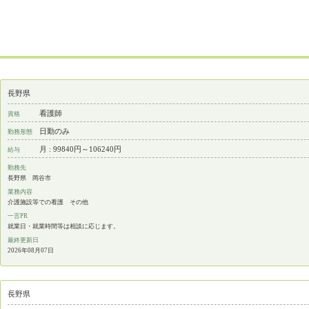
長野県
看護師
資格
日勤のみ
勤務形態
月 : 99840円～106240円
給与
勤務先
長野県 岡谷市
業務内容
介護施設等での看護 その他
一言PR
就業日・就業時間等は相談に応じます。
最終更新日
2026年08月07日
長野県