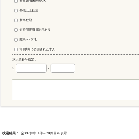
募集領域未経験OK
60歳以上歓迎
新卒歓迎
短時間正職員制度あり
離島･へき地
7日以内に公開された求人
求人票番号指定：
S
-
検索結果：
全397件中 1件～20件目を表示