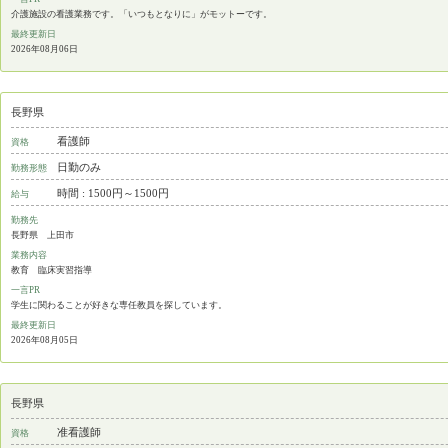
介護施設の看護業務です。「いつもとなりに」がモットーです。
最終更新日
2026年08月06日
長野県
看護師
資格
日勤のみ
勤務形態
時間 : 1500円～1500円
給与
勤務先
長野県 上田市
業務内容
教育 臨床実習指導
一言PR
学生に関わることが好きな専任教員を探しています。
最終更新日
2026年08月05日
長野県
准看護師
資格