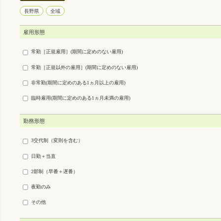
長野県
全域
雇用形態
常勤［正規雇用］(期間に定めのない雇用)
常勤［正規以外の雇用］(期間に定めのない雇用)
非常勤(期間に定めのある1ヵ月以上の雇用)
臨時雇用(期間に定めのある1ヵ月未満の雇用)
勤務形態
3交代制（変則を含む）
日勤＋当直
2部制（早番＋遅番）
夜勤のみ
その他