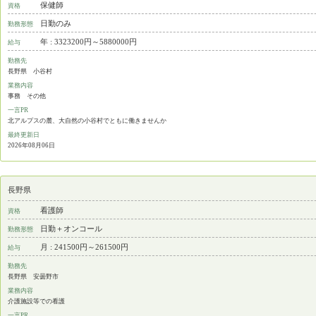
保健師
資格
日勤のみ
勤務形態
年 : 3323200円～5880000円
給与
勤務先
長野県 小谷村
業務内容
事務 その他
一言PR
北アルプスの麓、大自然の小谷村でともに働きませんか
最終更新日
2026年08月06日
長野県
看護師
資格
日勤＋オンコール
勤務形態
月 : 241500円～261500円
給与
勤務先
長野県 安曇野市
業務内容
介護施設等での看護
一言PR