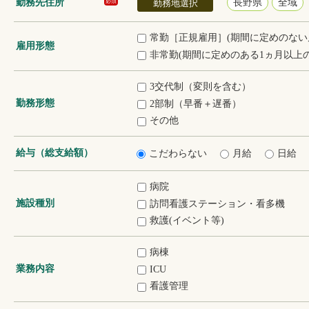
勤務先住所
長野県
全域
必須
勤務地選択
常勤［正規雇用］(期間に定めのない
雇用形態
非常勤(期間に定めのある1ヵ月以上の
3交代制（変則を含む）
勤務形態
2部制（早番＋遅番）
その他
給与（総支給額）
こだわらない
月給
日給
病院
施設種別
訪問看護ステーション・看多機
救護(イベント等)
病棟
業務内容
ICU
看護管理