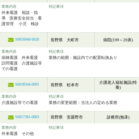
業務内容
特記事項
外来看護 相談・指
導 医療安全担当 看
護管理 小児 検診
S0016940-0026
長野県 大町市
病院(199～20床)
業務内容
特記事項
病棟看護 外来看護
業務の範囲：施設内での配置転換あり
訪問看護 介護施設等
での看護
介護老人福祉施設(特
S0038344-0005
長野県 松本市
養)
業務内容
特記事項
介護施設等での看護
業務の変更範囲：当法人の定める業務
長野県 安曇野市
診療所(無床)
S0017381-0003
業務内容
特記事項
外来看護 その他