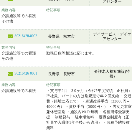
アセンター
業務内容
特記事項
介護施設等での看護
その他
デイサービス・デイケ
S0216428-0002
長野県 松本市
アセンター
業務内容
特記事項
介護施設等での看護
勤務日数等相談に応じます。
その他
介護老人福祉施設(特
S0216426-0001
長野県 長野市
養)
業務内容
特記事項
介護施設等での看護
・賞与年2回 3.0ヶ月（令和7年度実績、正社員）
準社員、パートの方は別規定で年２回支給 ・交通
費（距離に応じて） ・処遇改善手当（33000円～
49000円） ・資格手当（5000円～） ・男女更衣室
兼休憩室別 ・施設内Wi-Fi無料 ・各種研修受講支
援 ・制服貸与 ・駐車場無料 ・退職金制度有（正
社員で入職後1年半後から適用） ・各種予防接種
無料