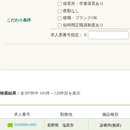
保育所・学童保育あり
夜勤なし
復職・ブランクOK
こだわり条件
短時間正職員制度あり
求人票番号指定：
S
検索結果：
全397件中 101件～120件目を表示
求人番号
勤務地
施設種別
S0208894-0003
長野県 塩尻市
診療所(無床)