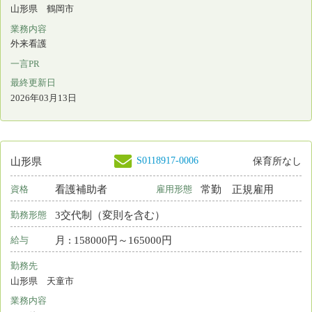
最終更新日
2026年03月13日
S0190097-0003
山形県
保育所なし
常勤 正規以外の雇
看護師
資格
雇用形態
用
日勤のみ
勤務形態
時間 : 1400円～1400円
給与
勤務先
山形県 酒田市
業務内容
病棟看護
一言PR
定時で終業でき、有給取得率も高いです。見学からでも結構です。
最終更新日
2026年03月13日
S0203613-0002
山形県
常勤 正規以外の雇
看護師
資格
雇用形態
用