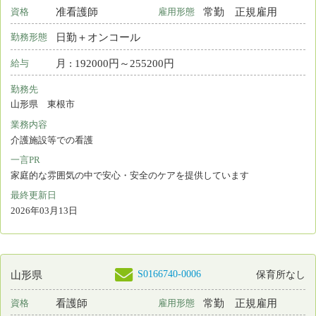
S0170909-0005
福島県
保育所なし
看護師
常勤 正規雇用
資格
雇用形態
2交代制（変則を含む）
勤務形態
月 : 216000円～410000円
給与
勤務先
福島県 福島市
業務内容
病棟看護
一言PR
最終更新日
2026年03月12日
検索結果：
全1,738件中 1,501件～1,520件目を表示
71
72
73
74
75
76
77
78
79
80
81