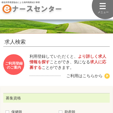
都道府県看護協会による無料職業紹介事業
メニュー
求人検索
利用登録していただくと、
より詳しく求人
情報を探す
ことができ、気になる
求人に応
ご利用登録
募する
ことができます。
のご案内
ご利用はこちらから
募集資格
保健師
助産師
看護師
准看護師
看護補助者
勤務先住所