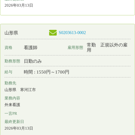
勤務先
山形県 舟形町
業務内容
緩和ケア 地域保健
一言PR
安心して看護・介護が受けられる、親しみのある地域社会を目指し
最終更新日
2026年03月13日
S0205851-0004
秋田県
保育所なし
看護師
常勤 正規雇用
資格
雇用形態
その他
勤務形態
月 : 203379円～253832円
給与
勤務先
秋田県 由利本荘市
業務内容
介護施設等での看護
一言PR
利用者に必要とされていることを実感できる現場です。
最終更新日
2026年03月12日