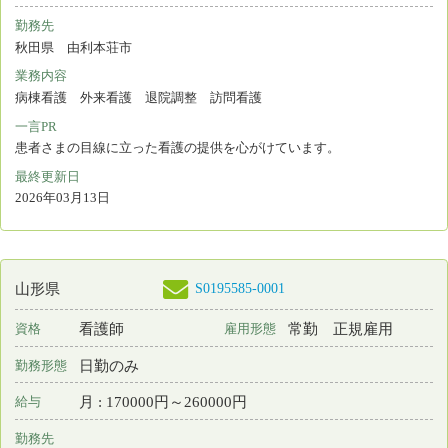
月 : 167670円～189340円
給与
勤務先
山形県 酒田市
業務内容
その他
一言PR
定時で終業でき、有給取得率も高いです。見学からでも結構です。
最終更新日
2026年03月13日
S0190097-0004
山形県
保育所なし
常勤 正規以外の雇
准看護師
資格
雇用形態
用
日勤のみ
勤務形態
時間 : 1200円～1200円
給与
勤務先
山形県 酒田市
業務内容
病棟看護
一言PR
定時で終業でき、有給取得率も高いです。見学からでも結構です。