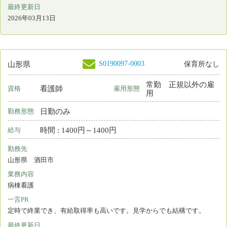
S0198565-0005
山形県
保育所なし
看護師
非常勤
資格
雇用形態
2交代制（変則を含む）
勤務形態
月 : 62400円～264500円
給与
勤務先
山形県 舟形町
業務内容
介護施設等での看護
一言PR
安心して看護・介護が受けられる、親しみのある地域社会を目指し
最終更新日
2026年03月13日
S0198565-0004
山形県
保育所なし
看護師
常勤 正規雇用
資格
雇用形態
2交代制（変則を含む）
勤務形態
月 : 201000円～278500円
給与