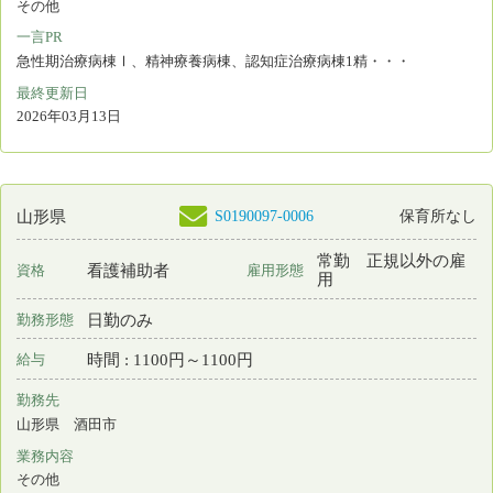
日勤のみ
勤務形態
時間 : 1550円～1700円
給与
勤務先
山形県 寒河江市
業務内容
外来看護
一言PR
最終更新日
2026年03月13日
S0192448-0001
山形県
看護師
非常勤
資格
雇用形態
日勤のみ
勤務形態
時間 : 1300円～1610円
給与
勤務先
山形県 山形市
業務内容
介護施設等での看護
一言PR
高齢者・障害者の総合施設。新たな施設福祉を創造します！