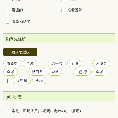
勤務地選択
青森県
全域
|
岩手県
全域
|
宮城県
全域
|
秋田県
全域
|
山形県
全域
|
福島県
全域
雇用形態
常勤［正規雇用］(期間に定めのない雇用)
常勤［正規以外の雇用］(期間に定めのない雇用)
非常勤(期間に定めのある1ヵ月以上の雇用)
臨時雇用(期間に定めのある1ヵ月未満の雇用)
勤務形態
3交代制（変則を含む）
2交代制（変則を含む）
日勤＋当直
日勤＋オンコール
2部制（早番＋遅番）
日勤のみ
夜勤のみ
裁量労働制