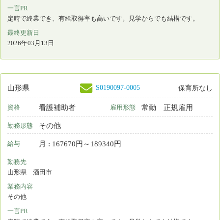
最終更新日
2026年03月13日
S0111647-0004
山形県
保育所なし
看護師
常勤 正規雇用
資格
雇用形態
日勤＋オンコール
勤務形態
月 : 232100円～261500円
給与
勤務先
山形県 白鷹町
業務内容
介護施設等での看護
一言PR
最終更新日
2026年03月13日
S0166740-0007
山形県
保育所なし
准看護師
常勤 正規雇用
資格
雇用形態
日勤＋オンコール
勤務形態