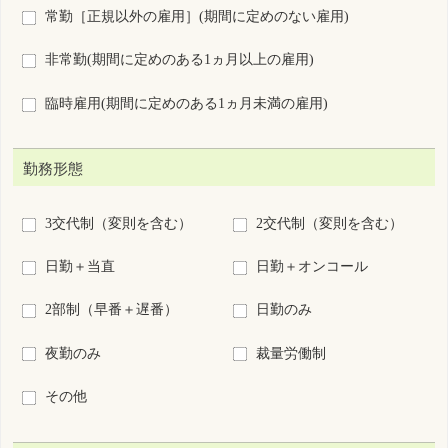
その他
給与（総支給額）
こだわらない
月給
日給
時給
年俸
回毎
円以上
施設種別
病院
診療所
助産所
介護施設等
訪問看護ステーション・看
保健所・保健センター
多機
会社・事業所
学校・養成所等
救護(イベント等)
その他
業務内容