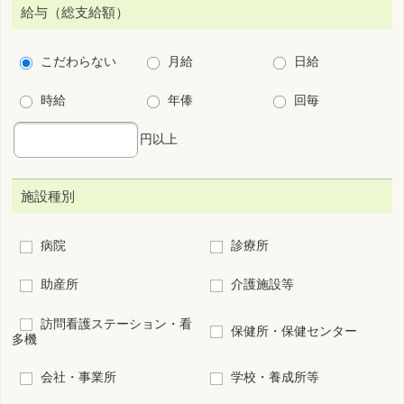
病棟
外来
オペ室
透析
ICU
小児
周産期
救急センター
その他(病院、診療所の
看護管理
み)
こだわり条件
保育所・学童保育あり
残業少ない
法定以上の育児支援制度あり
法定以上の介護支援制度あり
夜勤なし
夜勤専従
宿舎･寮あり