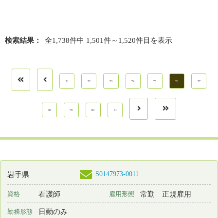
日勤のみ
勤務形態
月 : 170000円～260000円
給与
勤務先
山形県 鶴岡市
業務内容
外来看護
一言PR
最終更新日
2026年03月13日
S0118917-0006
山形県
保育所なし
看護補助者
常勤 正規雇用
資格
雇用形態
3交代制（変則を含む）
勤務形態
月 : 158000円～165000円
給与
勤務先
山形県 天童市
業務内容
その他
一言PR
急性期治療病棟Ⅰ、精神療養病棟、認知症治療病棟1精・・・
最終更新日