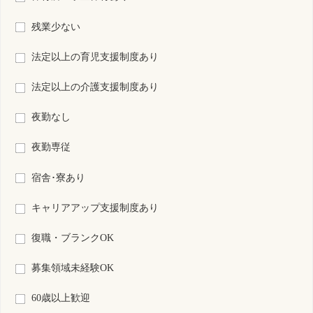
検索結果：
全1,738件中 1,501件～1,520件目を表示
71
72
73
74
75
76
77
78
79
80
81
S0147973-0011
岩手県
看護師
常勤 正規雇用
資格
雇用形態
日勤のみ
勤務形態
月 : 190000円～280000円
給与
勤務先
岩手県 盛岡市
業務内容
外来看護
一言PR