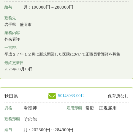
2026年03月13日
S0190097-0006
山形県
保育所なし
常勤 正規以外の雇
看護補助者
資格
雇用形態
用
日勤のみ
勤務形態
時間 : 1100円～1100円
給与
勤務先
山形県 酒田市
業務内容
その他
一言PR
定時で終業でき、有給取得率も高いです。見学からでも結構です。
最終更新日
2026年03月13日
S0190097-0005
山形県
保育所なし
看護補助者
常勤 正規雇用
資格
雇用形態
その他
勤務形態