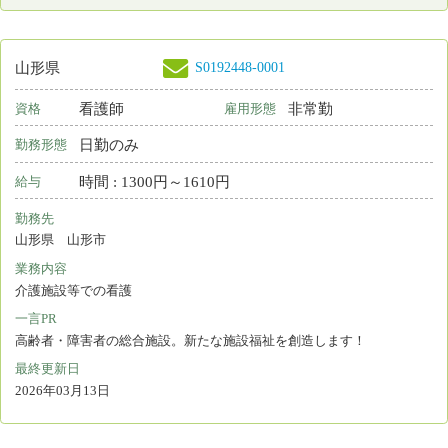
S0189682-0003
秋田県
看護師
常勤 正規雇用
資格
雇用形態
2交代制（変則を含む）
勤務形態
月 : 230000円～250000円
給与
勤務先
秋田県 秋田市
業務内容
病棟看護 外来看護 人工透析
一言PR
医師・看護師・看護助手みんな和気あいあいと仕事しています。
最終更新日
2026年03月12日
S0189250-0002
山形県
常勤 正規以外の雇
看護師
資格
雇用形態
用
日勤のみ
勤務形態
時間 : 1500円～1500円
給与