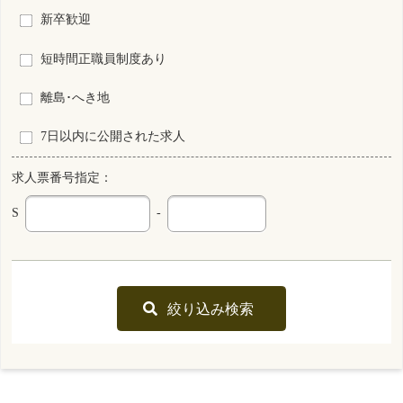
平成２７年１２月に新規開業した医院において正職員看護師を募集
最終更新日
2026年03月13日
S0148033-0012
秋田県
保育所なし
看護師
常勤 正規雇用
資格
雇用形態
その他
勤務形態
月 : 202300円～284900円
給与
勤務先
秋田県 由利本荘市
業務内容
病棟看護 外来看護 退院調整 訪問看護
一言PR
患者さまの目線に立った看護の提供を心がけています。
最終更新日
2026年03月13日
S0195585-0001
山形県
看護師
常勤 正規雇用
資格
雇用形態