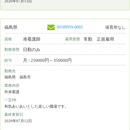
2交代制（変則を含む）
勤務形態
時間 : 1213円～1213円
給与
勤務先
秋田県 横手市
業務内容
病棟看護
一言PR
見学等は感染症の状況を踏まえ。要相談となります。
最終更新日
2026年07月10日
S0003741-0011
山形県
保育所あり
看護師
非常勤
資格
雇用形態
2交代制（変則を含む）
勤務形態
月 : 228677円～279677円
給与
勤務先
山形県 鶴岡市
業務内容
病棟看護
一言PR