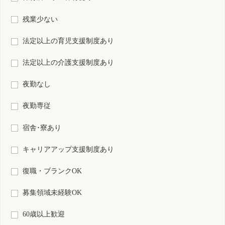
検索結果：
全1,738件中 401件～420件目を表示
16
17
18
19
20
21
22
23
24
25
26
S0166513-0001
秋田県
保育所なし
看護師
常勤 正規雇用
資格
雇用形態
2交代制（変則を含む）
勤務形態
月 : 233500円～366000円
給与
勤務先
秋田県 三種町
業務内容
病棟看護
一言PR