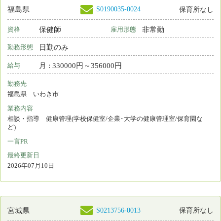
その他
勤務形態
月 : 235100円～400520円
給与
勤務先
山形県 山形市
業務内容
病棟看護 外来看護 手術室看護 ICU(集中治療室) NICU(新生児集中
治療室) 助産業務(分娩介助を主とする助産ケア) 救命救急 臨床実習
指導 治験
一言PR
勤務時間は応相談です。あなたのキャリアを活かしてみませんか？
最終更新日
2026年07月10日
S0216600-0001
岩手県
看護師
非常勤
資格
雇用形態
日勤のみ
勤務形態
時間 : 1300円～1300円
給与
勤務先
岩手県 北上市
業務内容
介護施設等での看護