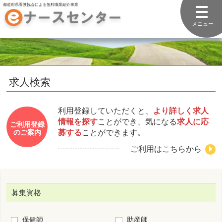
都道府県看護協会による無料職業紹介事業
メニュー
求人検索
利用登録していただくと、
より詳しく求人
情報を探す
ことができ、気になる
求人に応
ご利用登録
募する
ことができます。
のご案内
ご利用はこちらから
募集資格
保健師
助産師
看護師
准看護師
看護補助者
勤務先住所