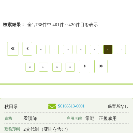
月 : 222300円～286900円
給与
勤務先
山形県 山形市
業務内容
介護施設等での看護
一言PR
最終更新日
2026年07月13日
S0193656-0015
青森県
看護師
非常勤
資格
雇用形態
日勤のみ
勤務形態
日 : 10000円～10000円
給与
勤務先
青森県 青森市
業務内容
教育 臨床実習指導
一言PR
最終更新日
2026年07月13日