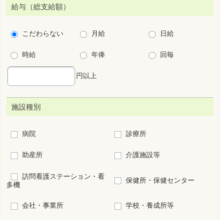
病棟
外来
オペ室
透析
ICU
小児
周産期
救急センター
その他(病院、診療所の
看護管理
み)
こだわり条件
保育所・学童保育あり
残業少ない
法定以上の育児支援制度あり
法定以上の介護支援制度あり
夜勤なし
夜勤専従
宿舎･寮あり