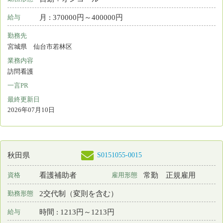
常勤 正規以外の雇
看護師
資格
雇用形態
用
日勤＋オンコール
勤務形態
月 : 250000円～291143円
給与
勤務先
岩手県 矢巾町
業務内容
訪問看護
一言PR
福祉と医療が手を取り合う新しい形の訪問看護を目指しています！
最終更新日
2026年07月10日
S0193657-0009
岩手県
看護師
非常勤
資格
雇用形態
日勤のみ
勤務形態
時間 : 1200円～1360円
給与
勤務先
岩手県 宮古市
業務内容