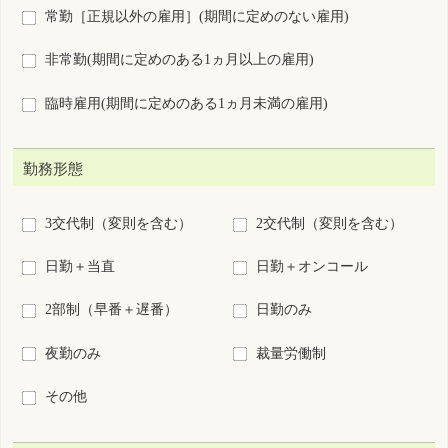
その他
給与（総支給額）
こだわらない
月給
日給
時給
年俸
回毎
円以上
施設種別
病院
診療所
助産所
介護施設等
訪問看護ステーション・看
保健所・保健センター
多機
会社・事業所
学校・養成所等
救護(イベント等)
その他
業務内容