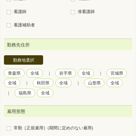
勤務地選択
青森県
全域
|
岩手県
全域
|
宮城県
全域
|
秋田県
全域
|
山形県
全域
|
福島県
全域
雇用形態
常勤［正規雇用］(期間に定めのない雇用)
常勤［正規以外の雇用］(期間に定めのない雇用)
非常勤(期間に定めのある1ヵ月以上の雇用)
臨時雇用(期間に定めのある1ヵ月未満の雇用)
勤務形態
3交代制（変則を含む）
2交代制（変則を含む）
日勤＋当直
日勤＋オンコール
2部制（早番＋遅番）
日勤のみ
夜勤のみ
裁量労働制