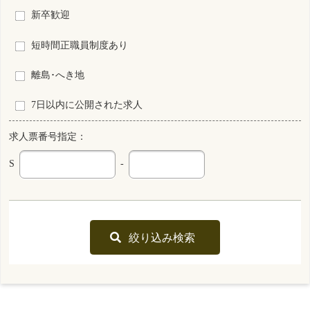
最終更新日
2026年07月13日
S0154924-0004
山形県
看護師
非常勤
資格
雇用形態
日勤のみ
勤務形態
時間 : 1300円～1350円
給与
勤務先
山形県 米沢市
業務内容
介護施設等での看護
一言PR
あいさつ・笑顔・親切をモットーに利用者様に関わっています。
最終更新日
2026年07月13日
S0045671-0011
山形県
看護師
常勤 正規雇用
資格
雇用形態
日勤のみ
勤務形態