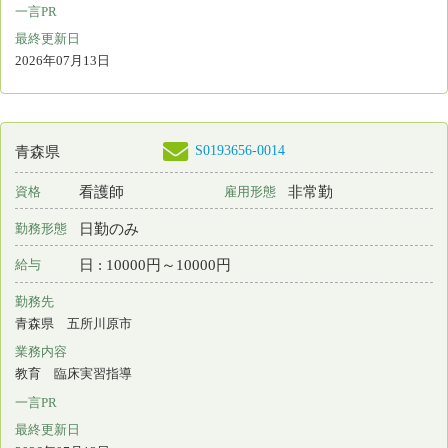
業務内容
訪問看護
一言PR
最終更新日
2026年07月10日
S0213756-0012
宮城県
保育所なし
看護師
常勤 正規雇用
資格
雇用形態
日勤＋オンコール
勤務形態
月 : 370000円～400000円
給与
勤務先
宮城県 仙台市若林区
業務内容
訪問看護
一言PR
最終更新日
2026年07月10日
S0151055-0015
秋田県
看護補助者
常勤 正規雇用
資格
雇用形態