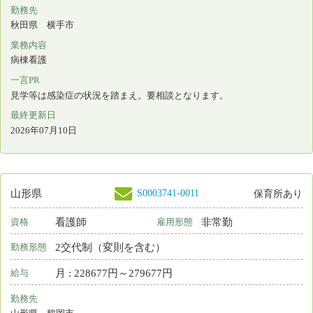
外来看護 相談・指導 検診 事務 その他
一言PR
最終更新日
2026年07月10日
S0211152-0001
福島県
保育所なし
看護師
常勤 正規雇用
資格
雇用形態
日勤のみ
勤務形態
月 : 255400円～260000円
給与
勤務先
福島県 福島市
業務内容
介護施設等での看護
一言PR
最終更新日
2026年07月10日
S0121554-0010
山形県
保育所なし
看護師
常勤 正規雇用
資格
雇用形態