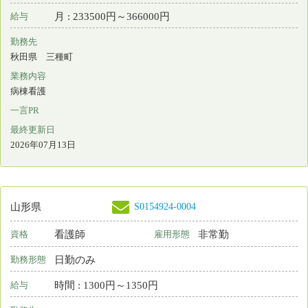
S0193656-0014
青森県
看護師
非常勤
資格
雇用形態
日勤のみ
勤務形態
日 : 10000円～10000円
給与
勤務先
青森県 五所川原市
業務内容
教育 臨床実習指導
一言PR
最終更新日
2026年07月13日
S0189959-0003
福島県
保育所なし
准看護師
常勤 正規雇用
資格
雇用形態
日勤のみ
勤務形態
月 : 250000円～350000円
給与
勤務先
福島県 福島市