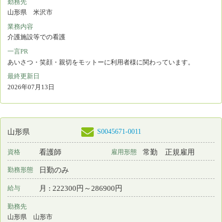
業務内容
外来看護
一言PR
和気あいあいとした楽しい職場です。
最終更新日
2026年07月12日
S0190035-0022
青森県
保育所なし
保健師
非常勤
資格
雇用形態
日勤のみ
勤務形態
月 : 330000円～356000円
給与
勤務先
青森県 八戸市
業務内容
相談・指導 健康管理(学校保健室/企業･大学の健康管理室/保育園な
ど)
一言PR
最終更新日
2026年07月10日