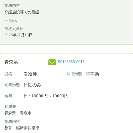
S0190035-0024
福島県
保育所なし
保健師
非常勤
資格
雇用形態
日勤のみ
勤務形態
月 : 330000円～356000円
給与
勤務先
福島県 いわき市
業務内容
相談・指導 健康管理(学校保健室/企業･大学の健康管理室/保育園な
ど)
一言PR
最終更新日
2026年07月10日
S0213756-0013
宮城県
保育所なし
看護師
常勤 正規雇用
資格
雇用形態
日勤＋オンコール
勤務形態
月 : 310000円～350000円
給与
勤務先
宮城県 仙台市若林区