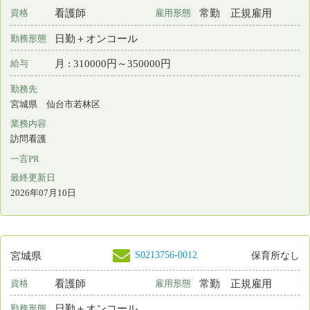
一言PR
障害を持つ方の日中活動を支援する、生活介護事業所です
最終更新日
2026年07月10日
S0003720-0005
山形県
保育所あり
看護師
常勤 正規雇用
資格
雇用形態
その他
勤務形態
月 : 266700円～457800円
給与
勤務先
山形県 山形市
業務内容
病棟看護 外来看護 手術室看護 ICU(集中治療室) NICU(新生児集中
治療室) 助産業務(分娩介助を主とする助産ケア) 救命救急 臨床実習
指導 治験
一言PR
勤務時間は応相談です。あなたのキャリアを活かしてみませんか？
最終更新日
2026年07月10日
S0215396-0002
岩手県
保育所なし