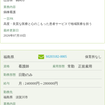
日勤のみ
勤務形態
月 : 255800円～273800円
給与
勤務先
山形県 大石田町
業務内容
介護施設等での看護
一言PR
東根市と大石田町の事業所にてご応募お待ちしております！
最終更新日
2026年07月10日
検索結果：
全1,738件中 401件～420件目を表示
16
17
18
19
20
21
22
23
24
25
26