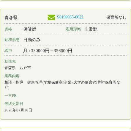
高度・良質な医療と心のこもった患者サービスで地域医療を担う
最終更新日
2026年07月10日
S0203182-0005
福島県
保育所なし
看護師
常勤 正規雇用
資格
雇用形態
日勤のみ
勤務形態
月 : 240000円～280000円
給与
勤務先
福島県 須賀川市
業務内容
外来看護
一言PR
地域医療への貢献をモットーとし明るくやりがいのある職場です
最終更新日
2026年07月10日
S0003720-0004
山形県
保育所あり
看護師
非常勤
資格
雇用形態