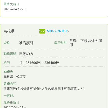
一言PR
人と人との繋がりを大切にし、常に成長できる環境がある法人です
最終更新日
2026年04月08日
検索結果：
全82件中 41件～60件目を表示
1
2
3
4
5
ナースセンターとは
求職の流れ
届出制度とは
プライバシーポリシー
利用基本条件
免責事項