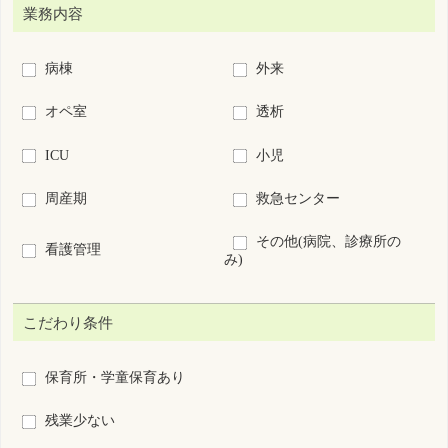
復職・ブランクOK
募集領域未経験OK
60歳以上歓迎
新卒歓迎
短時間正職員制度あり
離島･へき地
7日以内に公開された求人
求人票番号指定：
S
-
絞り込み検索