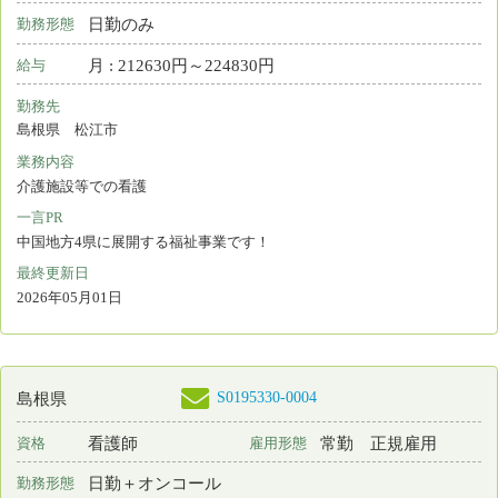
島根県 松江市
業務内容
健康管理(学校保健室/企業･大学の健康管理室/保育園など)
一言PR
最終更新日
2026年04月27日
S0210376-0004
島根県
保育所なし
看護師
常勤 正規雇用
資格
雇用形態
日勤のみ
勤務形態
月 : 260000円～270000円
給与
勤務先
島根県 松江市
業務内容
相談・指導 看護管理 小児
一言PR
子供から大人まで一貫したサービスを提供する多機能型事業所です
最終更新日
2026年04月24日