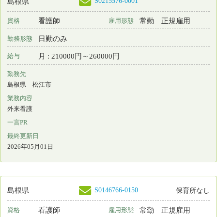
S0163236-0015
島根県
常勤 正規以外の雇
准看護師
資格
雇用形態
用
日勤のみ
勤務形態
月 : 231600円～236400円
給与
勤務先
島根県 松江市
業務内容
健康管理(学校保健室/企業･大学の健康管理室/保育園など)
一言PR
最終更新日
2026年04月27日
S0163236-0014
島根県
常勤 正規以外の雇
看護師
資格
雇用形態
用
日勤のみ
勤務形態
月 : 249200円～254000円
給与
勤務先