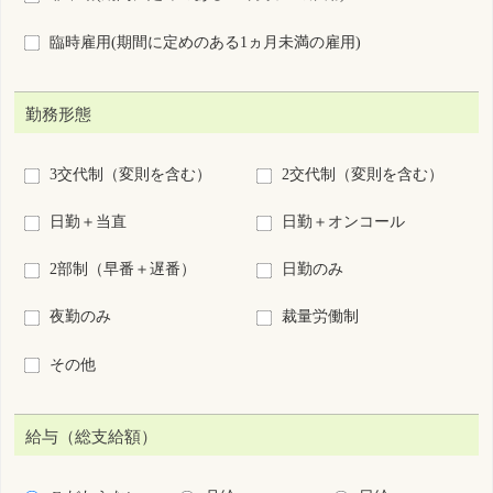
給与（総支給額）
こだわらない
月給
日給
時給
年俸
回毎
円以上
施設種別
病院
診療所
助産所
介護施設等
訪問看護ステーション・看
保健所・保健センター
多機
会社・事業所
学校・養成所等
救護(イベント等)
その他
業務内容
病棟
外来