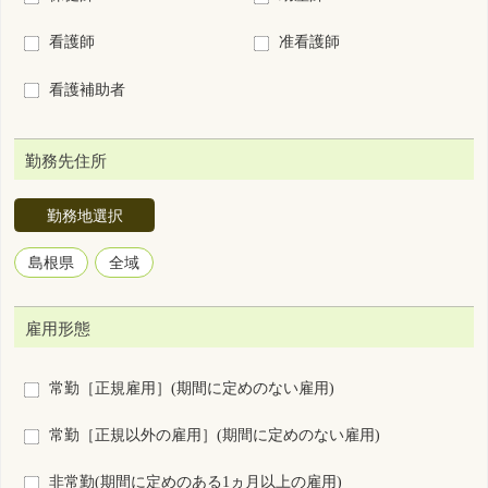
勤務地選択
島根県
全域
雇用形態
常勤［正規雇用］(期間に定めのない雇用)
常勤［正規以外の雇用］(期間に定めのない雇用)
非常勤(期間に定めのある1ヵ月以上の雇用)
臨時雇用(期間に定めのある1ヵ月未満の雇用)
勤務形態
3交代制（変則を含む）
2交代制（変則を含む）
日勤＋当直
日勤＋オンコール
2部制（早番＋遅番）
日勤のみ
夜勤のみ
裁量労働制
その他