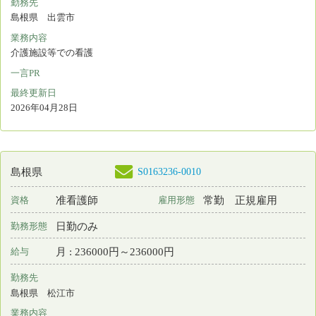
一言PR
働きやすい職場づくりを目指しています。
最終更新日
2026年04月24日
S0150217-0011
島根県
看護師
非常勤
資格
雇用形態
日勤のみ
勤務形態
月 : 220249円～220249円
給与
勤務先
島根県 松江市
業務内容
訪問看護
一言PR
経験豊富なスタッフと訪問看護を一緒に実践してみませんか。
最終更新日
2026年04月23日
S0146766-0258
島根県
保育所なし