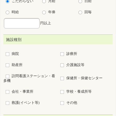
オペ室
透析
ICU
小児
周産期
救急センター
その他(病院、診療所の
看護管理
み)
こだわり条件
保育所・学童保育あり
残業少ない
法定以上の育児支援制度あり
法定以上の介護支援制度あり
夜勤なし
夜勤専従
宿舎･寮あり
キャリアアップ支援制度あり