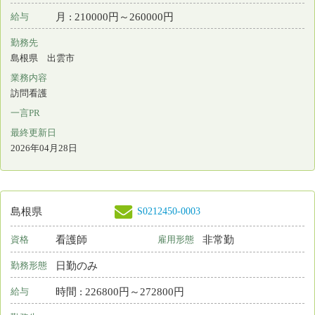
S0212450-0002
島根県
保育所なし
看護師
常勤 正規雇用
資格
雇用形態
日勤＋オンコール
勤務形態
月 : 226000円～270000円
給与
勤務先
島根県 出雲市
業務内容
介護施設等での看護
一言PR
最終更新日
2026年04月24日
S0150900-0008
島根県
保育所なし
看護師
常勤 正規雇用
資格
雇用形態
日勤＋オンコール
勤務形態
月 : 218200円～351900円
給与
勤務先
島根県 松江市
業務内容
訪問看護