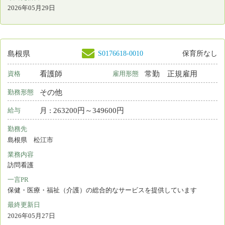
日勤のみ
勤務形態
月 : 212630円～224830円
給与
勤務先
島根県 松江市
業務内容
介護施設等での看護
一言PR
中国地方4県に展開する福祉事業です！
最終更新日
2026年05月01日
S0195330-0004
島根県
看護師
常勤 正規雇用
資格
雇用形態
日勤＋オンコール
勤務形態
月 : 210000円～260000円
給与
勤務先
島根県 出雲市
業務内容
訪問看護
一言PR