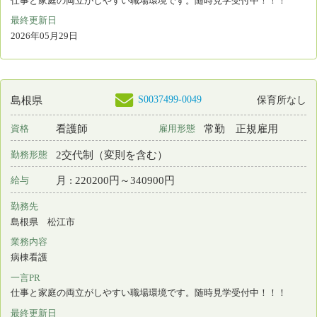
一言PR
職員が安心して長く働けるよう様々な待遇や制度を整備しています
最終更新日
2026年05月15日
S0215576-0001
島根県
看護師
常勤 正規雇用
資格
雇用形態
日勤のみ
勤務形態
月 : 210000円～260000円
給与
勤務先
島根県 松江市
業務内容
外来看護
一言PR
最終更新日
2026年05月01日
S0146766-0150
島根県
保育所なし
看護師
常勤 正規雇用
資格
雇用形態