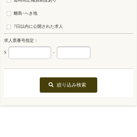
看護補助者
常勤 正規雇用
資格
雇用形態
2交代制（変則を含む）
勤務形態
月 : 182000円～241900円
給与
勤務先
島根県 松江市
業務内容
その他
一言PR
仕事と家庭の両立がしやすい職場環境です。随時見学受付中！！！
最終更新日
2026年05月29日
S0037499-0049
島根県
保育所なし
看護師
常勤 正規雇用
資格
雇用形態
2交代制（変則を含む）
勤務形態
月 : 220200円～340900円
給与
勤務先
島根県 松江市
業務内容