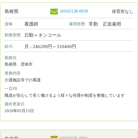
勤務先
島根県 松江市
業務内容
健康管理(学校保健室/企業･大学の健康管理室/保育園など)
一言PR
最終更新日
2026年04月27日
S0163236-0012
島根県
看護師
常勤 正規雇用
資格
雇用形態
日勤のみ
勤務形態
月 : 257000円～257000円
給与
勤務先
島根県 松江市
業務内容
介護施設等での看護
一言PR
最終更新日
2026年04月27日