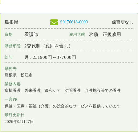
最終更新日
2026年04月28日
S0212450-0003
島根県
看護師
非常勤
資格
雇用形態
日勤のみ
勤務形態
時間 : 226800円～272800円
給与
勤務先
島根県 出雲市
業務内容
介護施設等での看護
一言PR
最終更新日
2026年04月28日
S0163236-0010
島根県
准看護師
常勤 正規雇用
資格
雇用形態
日勤のみ
勤務形態
月 : 236000円～236000円
給与