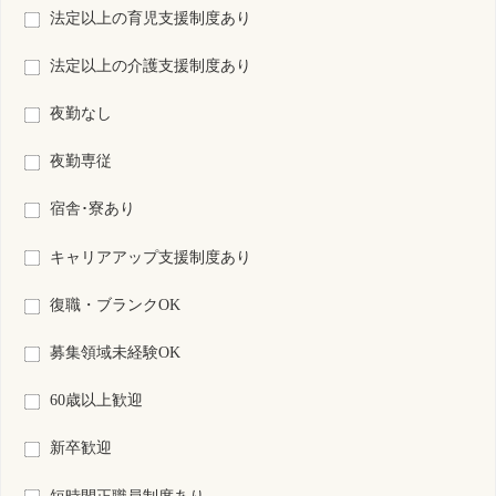
検索結果：
全82件中 41件～60件目を表示
1
2
3
4
5
S0192962-0010
島根県
保育所なし
看護師
常勤 正規雇用
資格
雇用形態
日勤＋オンコール
勤務形態
月 : 197900円～241100円
給与
勤務先
島根県 松江市
業務内容
介護施設等での看護
一言PR
最終更新日
2026年06月02日
S0037499-0050
島根県
保育所なし