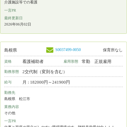
看護師
常勤 正規雇用
資格
雇用形態
2交代制（変則を含む）
勤務形態
月 : 231900円～377600円
給与
勤務先
島根県 松江市
業務内容
病棟看護 外来看護 緩和ケア 訪問看護 介護施設等での看護
一言PR
保健・医療・福祉（介護）の総合的なサービスを提供しています
最終更新日
2026年05月27日
S0165138-0038
島根県
保育所なし
看護師
常勤 正規雇用
資格
雇用形態
日勤＋オンコール
勤務形態
月 : 246200円～310400円
給与
勤務先
島根県 雲南市
業務内容
介護施設等での看護