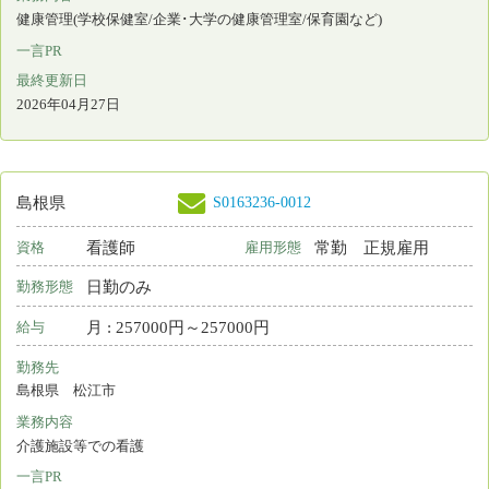
看護師
非常勤
資格
雇用形態
日勤のみ
勤務形態
時間 : 1630円～1630円
給与
勤務先
島根県 出雲市
業務内容
介護施設等での看護
一言PR
中国地方4県に展開する福祉事業です！
最終更新日
2026年04月16日
S0186075-0032
島根県
看護師
常勤 正規雇用
資格
雇用形態
日勤のみ
勤務形態
月 : 260100円～325700円
給与
勤務先
島根県 松江市
業務内容
介護施設等での看護 その他