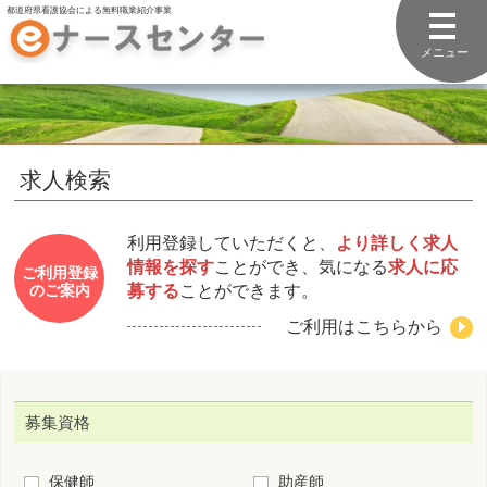
都道府県看護協会による無料職業紹介事業
メニュー
求人検索
利用登録していただくと、
より詳しく求人
情報を探す
ことができ、気になる
求人に応
ご利用登録
募する
ことができます。
のご案内
ご利用はこちらから
募集資格
保健師
助産師
看護師
准看護師
看護補助者
勤務先住所