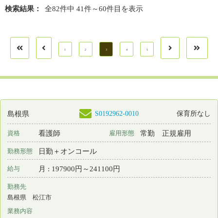
病棟看護
一言PR
仕事と家庭の両立がしやすい職場環境です。随時見学受付中！！！
最終更新日
2026年05月29日
S0176618-0010
島根県
保育所なし
看護師
常勤 正規雇用
資格
雇用形態
その他
勤務形態
月 : 263200円～349600円
給与
勤務先
島根県 松江市
業務内容
訪問看護
一言PR
保健・医療・福祉（介護）の総合的なサービスを提供しています
最終更新日
2026年05月27日
S0176618-0009
島根県
保育所なし