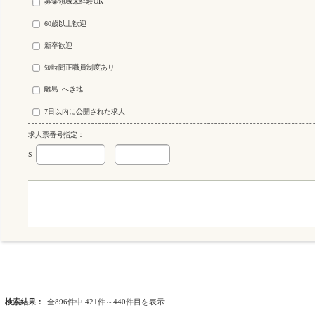
募集領域未経験OK
60歳以上歓迎
新卒歓迎
短時間正職員制度あり
離島･へき地
7日以内に公開された求人
求人票番号指定：
S
-
検索結果：
全896件中 421件～440件目を表示