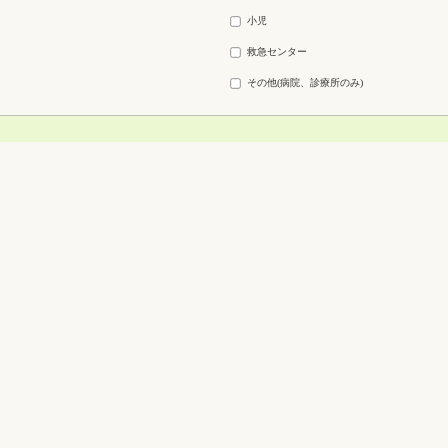
小児
救急センター
その他(病院、診療所のみ)