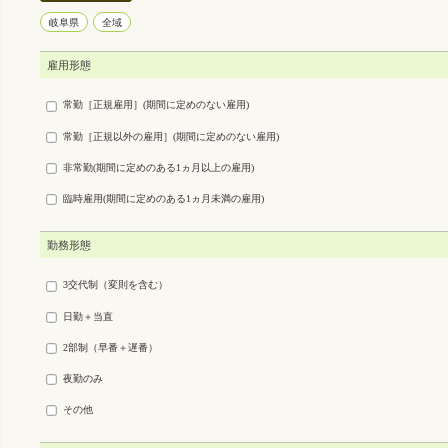
岐阜県
全域
雇用形態
常勤［正規雇用］(期間に定めのない雇用)
常勤［正規以外の雇用］(期間に定めのない雇用)
非常勤(期間に定めのある1ヵ月以上の雇用)
臨時雇用(期間に定めのある1ヵ月未満の雇用)
勤務形態
3交代制（変則を含む）
日勤＋当直
2部制（早番＋遅番）
夜勤のみ
その他