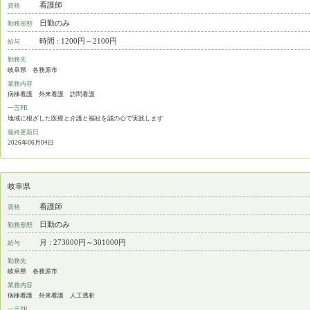
看護師
資格
日勤のみ
勤務形態
時間 : 1200円～2100円
給与
勤務先
岐阜県 各務原市
業務内容
病棟看護 外来看護 訪問看護
一言PR
地域に根ざした医療と介護と福祉を誠の心で実践します
最終更新日
2026年06月04日
岐阜県
看護師
資格
日勤のみ
勤務形態
月 : 273000円～301000円
給与
勤務先
岐阜県 各務原市
業務内容
病棟看護 外来看護 人工透析
一言PR