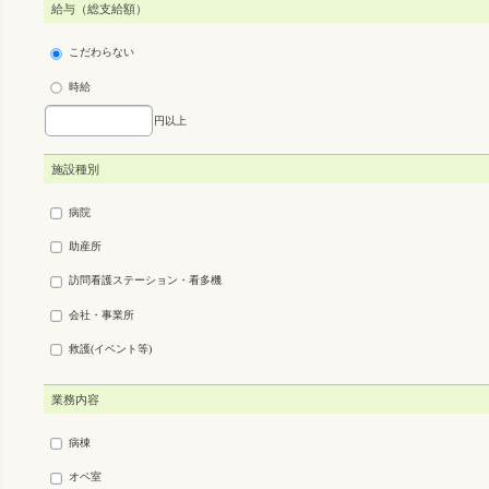
給与（総支給額）
こだわらない
時給
円以上
施設種別
病院
助産所
訪問看護ステーション・看多機
会社・事業所
救護(イベント等)
業務内容
病棟
オペ室