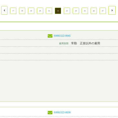
17
18
19
20
21
22
23
24
25
26
27
S0061522-0045
常勤 正規以外の雇用
雇用形態
S0061522-0030