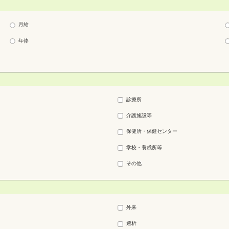
月給
年俸
診療所
介護施設等
保健所・保健センター
学校・養成所等
その他
外来
透析