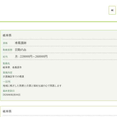
岐阜県
准看護師
資格
日勤のみ
勤務形態
月 : 228000円～260000円
給与
勤務先
岐阜県 各務原市
業務内容
介護施設等での看護
一言PR
地域に根ざした医療と介護と福祉を誠の心で実践します
最終更新日
2026年06月04日
岐阜県