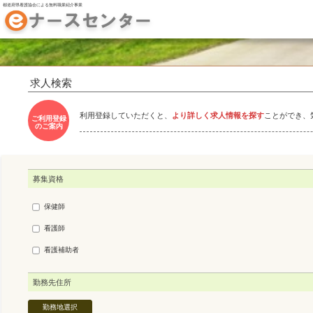
都道府県看護協会による無料職業紹介事業
求人検索
利用登録していただくと、
より詳しく求人情報を探す
ことができ、
ご利用登録
のご案内
募集資格
保健師
看護師
看護補助者
勤務先住所
勤務地選択