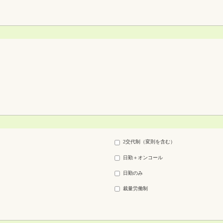
2交代制（変則を含む）
日勤＋オンコール
日勤のみ
裁量労働制