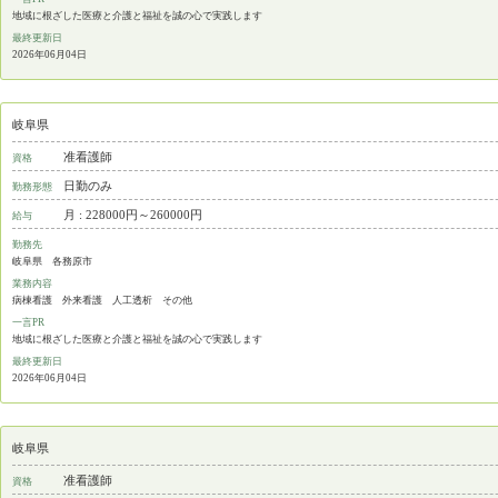
地域に根ざした医療と介護と福祉を誠の心で実践します
最終更新日
2026年06月04日
岐阜県
准看護師
資格
日勤のみ
勤務形態
月 : 228000円～260000円
給与
勤務先
岐阜県 各務原市
業務内容
病棟看護 外来看護 人工透析 その他
一言PR
地域に根ざした医療と介護と福祉を誠の心で実践します
最終更新日
2026年06月04日
岐阜県
准看護師
資格