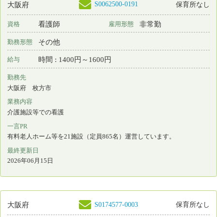
病棟看護
一言PR
見学はいつでも相談可能！ご連絡お待ちしています。
最終更新日
2026年06月12日
S0158997-0002
大阪府
保育所なし
看護師
常勤 正規雇用
資格
雇用形態
その他
勤務形態
月 : 280000円～350000円
給与
勤務先
大阪府 阪南市
業務内容
訪問看護
一言PR
笑顔のたえない職場です。訪問看護未経験の方も大歓迎です。
最終更新日
2026年06月12日
S0178937-0006
大阪府