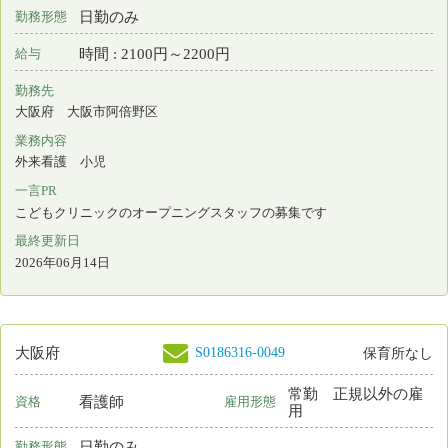
病棟看護 外来看護 手術室看護 ICU(集中治療室) 救命救急 人工
透析
一言PR
２１７床(急性期)、顔の見えるジャストフィットな医療環境！
最終更新日
2026年06月11日
S0023147-0041
大阪府
保育所あり
看護師
常勤 正規雇用
資格
雇用形態
日勤＋オンコール
勤務形態
月 : 285000円～454500円
給与
勤務先
大阪府 高槻市
業務内容
手術室看護
一言PR
２１７床(急性期)、顔の見えるジャストフィットな医療環境！
最終更新日
2026年06月11日
S0216126-0001
大阪府
保育所なし