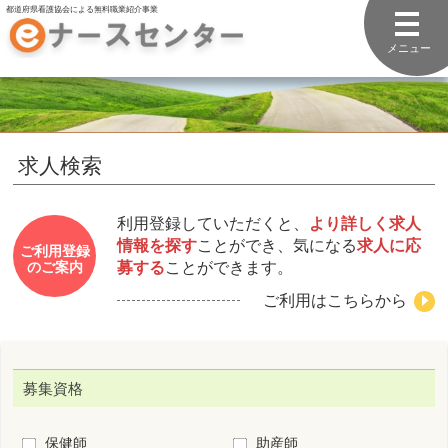
都道府県看護協会による無料職業紹介事業
メニュー
求人検索
利用登録していただくと、
より詳しく求人
情報を探す
ことができ、気になる
求人に応
ご利用登録
募する
ことができます。
のご案内
ご利用はこちらから
募集資格
保健師
助産師
看護師
准看護師
看護補助者
勤務先住所