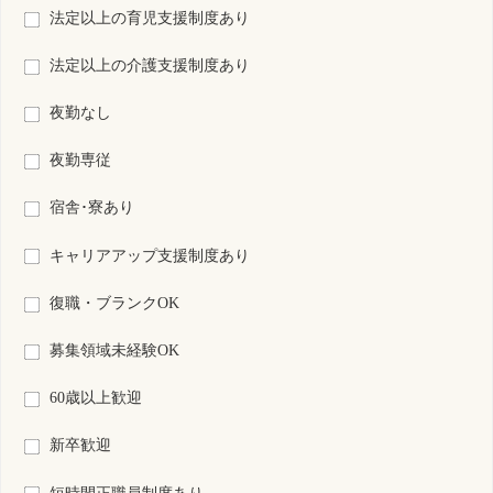
検索結果：
全1,089件中 461件～480件目を表示
19
20
21
22
23
24
25
26
27
28
29
S0216083-0001
大阪府
准看護師
非常勤
資格
雇用形態
日勤のみ
勤務形態
時間 : 1650円～1750円
給与
勤務先
大阪府 大阪市東成区
業務内容
外来看護
一言PR
クリニックでの診療補助・未経験者歓迎・採血等なしブランクOK
最終更新日
2026年06月16日