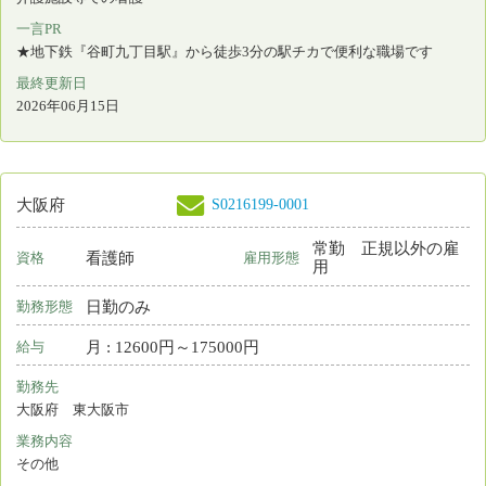
S0039807-0016
大阪府
保育所なし
看護師
常勤 正規雇用
資格
雇用形態
2交代制（変則を含む）
勤務形態
月 : 317600円～328600円
給与
勤務先
大阪府 大阪市大正区
業務内容
病棟看護
一言PR
最終更新日
2026年06月15日
S0062500-0191
大阪府
保育所なし
看護師
非常勤
資格
雇用形態
その他
勤務形態
時間 : 1400円～1600円
給与
勤務先