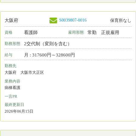
S0216174-0001
大阪府
看護師
常勤 正規雇用
資格
雇用形態
2部制（早番＋遅番）
勤務形態
月 : 260000円～340000円
給与
勤務先
大阪府 枚方市
業務内容
介護施設等での看護
一言PR
最終更新日
2026年06月13日
S0061852-0006
大阪府
保育所あり
看護師
常勤 正規雇用
資格
雇用形態
2交代制（変則を含む）
勤務形態
月 : 243500円～300000円
給与
勤務先
大阪府 東大阪市
業務内容