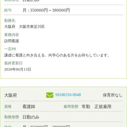
看護師
非常勤
資格
雇用形態
日勤のみ
勤務形態
時間 : 1800円～1900円
給与
勤務先
大阪府 豊中市
業務内容
外来看護
一言PR
負担の少ない午前短時間勤務。働きやすい明るい職場です。
最終更新日
2026年06月11日
検索結果：
全1,089件中 461件～480件目を表示
19
20
21
22
23
24
25
26
27
28
29