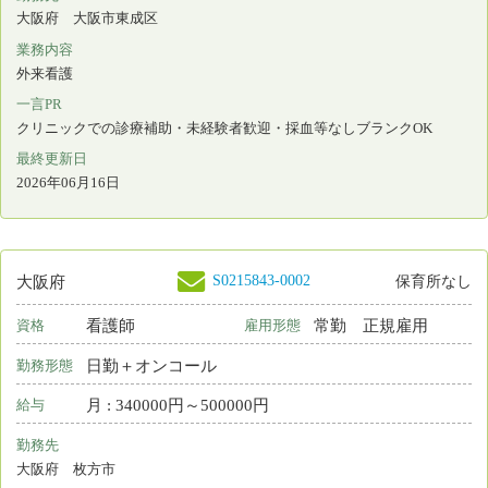
S0137576-0040
大阪府
保育所なし
准看護師
非常勤
資格
雇用形態
日勤のみ
勤務形態
時間 : 1600円～1600円
給与
勤務先
大阪府 大阪市天王寺区
業務内容
介護施設等での看護
一言PR
★地下鉄『谷町九丁目駅』から徒歩3分の駅チカで便利な職場です
最終更新日
2026年06月15日
S0137576-0039
大阪府
保育所なし
准看護師
常勤 正規雇用
資格
雇用形態
2交代制（変則を含む）
勤務形態
月 : 224500円～254700円
給与