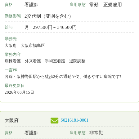
看護師
非常勤
資格
雇用形態
日勤のみ
勤務形態
時間 : 199680円～199680円
給与
勤務先
大阪府 大阪市鶴見区
業務内容
介護施設等での看護
一言PR
安心できる暮らしを看護でサポート
最終更新日
2026年06月12日
S0023147-0040
大阪府
保育所あり
看護師
常勤 正規雇用
資格
雇用形態
2交代制（変則を含む）
勤務形態
月 : 299600円～469100円
給与
勤務先
大阪府 高槻市
業務内容