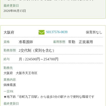
S0216181-0001
大阪府
看護師
非常勤
資格
雇用形態
日勤のみ
勤務形態
時間 : 2100円～2200円
給与
勤務先
大阪府 大阪市阿倍野区
業務内容
外来看護 小児
一言PR
こどもクリニックのオープニングスタッフの募集です
最終更新日
2026年06月14日
S0186316-0049
大阪府
保育所なし
常勤 正規以外の雇
看護師
資格
雇用形態
用
日勤のみ
勤務形態
月 : 350000円～380000円
給与
勤務先