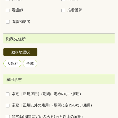
勤務地選択
大阪府
全域
雇用形態
常勤［正規雇用］(期間に定めのない雇用)
常勤［正規以外の雇用］(期間に定めのない雇用)
非常勤(期間に定めのある1ヵ月以上の雇用)
臨時雇用(期間に定めのある1ヵ月未満の雇用)
勤務形態
3交代制（変則を含む）
2交代制（変則を含む）
日勤＋当直
日勤＋オンコール
2部制（早番＋遅番）
日勤のみ
夜勤のみ
裁量労働制
その他