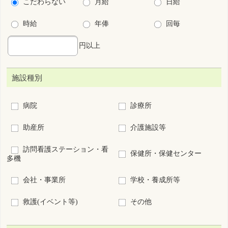
オペ室
透析
ICU
小児
周産期
救急センター
その他(病院、診療所の
看護管理
み)
こだわり条件
保育所・学童保育あり
残業少ない
法定以上の育児支援制度あり
法定以上の介護支援制度あり
夜勤なし
夜勤専従
宿舎･寮あり
キャリアアップ支援制度あり