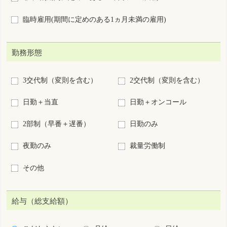
給与（総支給額）
こだわらない
月給
日給
時給
年俸
回毎
円以上
施設種別
病院
診療所
助産所
介護施設等
訪問看護ステーション・看
保健所・保健センター
多機
会社・事業所
学校・養成所等
救護(イベント等)
その他
業務内容
病棟
外来