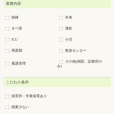
復職・ブランクOK
募集領域未経験OK
60歳以上歓迎
新卒歓迎
短時間正職員制度あり
離島･へき地
7日以内に公開された求人
求人票番号指定：
S
-
絞り込み検索