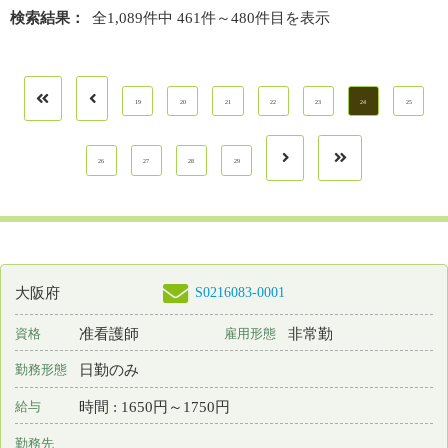
勤務先
大阪府 大阪市天王寺区
業務内容
介護施設等での看護
一言PR
★地下鉄『谷町九丁目駅』から徒歩3分の駅チカで便利な職場です
最終更新日
2026年06月15日
S0216199-0001
大阪府
常勤 正規以外の雇
看護師
資格
雇用形態
用
日勤のみ
勤務形態
月 : 12600円～175000円
給与
勤務先
大阪府 東大阪市
業務内容
その他
一言PR
60代の方も活躍しており、年代に関係なくゆったり働けます。
最終更新日
2026年06月15日