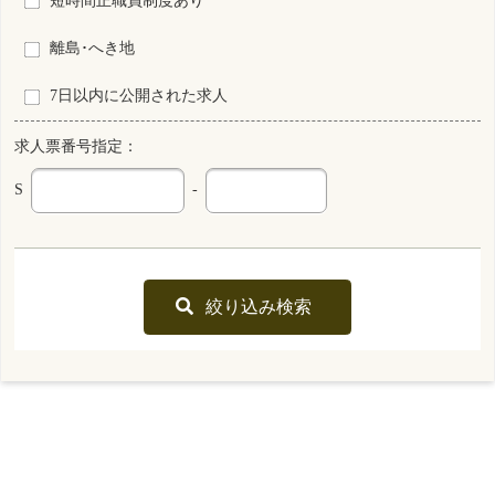
S0215843-0002
大阪府
保育所なし
看護師
常勤 正規雇用
資格
雇用形態
日勤＋オンコール
勤務形態
月 : 340000円～500000円
給与
勤務先
大阪府 枚方市
業務内容
訪問看護
一言PR
新規オープン、働きやすい環境を作っていきましょう
最終更新日
2026年06月16日
S0137576-0041
大阪府
保育所なし
看護師
非常勤
資格
雇用形態
日勤のみ
勤務形態
時間 : 1800円～1800円
給与