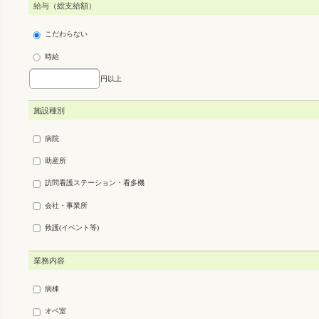
給与（総支給額）
こだわらない
時給
円以上
施設種別
病院
助産所
訪問看護ステーション・看多機
会社・事業所
救護(イベント等)
業務内容
病棟
オペ室