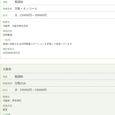
看護師
資格
日勤＋オンコール
勤務形態
月 : 250000円～500000円
給与
勤務先
大阪府 大阪市東住吉区
業務内容
訪問看護
一言PR
地域に信頼される訪問看護ステーションを目指して頑張っています
最終更新日
2026年08月05日
大阪府
看護師
資格
日勤のみ
勤務形態
月 : 336000円～336000円
給与
勤務先
大阪府 堺市堺区
業務内容
教育
一言PR