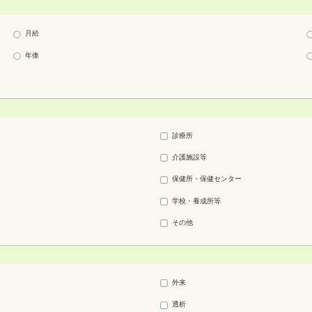
月給
年俸
診療所
介護施設等
保健所・保健センター
学校・養成所等
その他
外来
透析