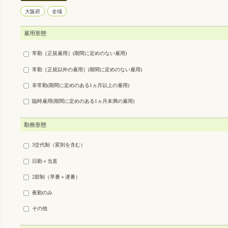
大阪府
全域
雇用形態
常勤［正規雇用］(期間に定めのない雇用)
常勤［正規以外の雇用］(期間に定めのない雇用)
非常勤(期間に定めのある1ヵ月以上の雇用)
臨時雇用(期間に定めのある1ヵ月未満の雇用)
勤務形態
3交代制（変則を含む）
日勤＋当直
2部制（早番＋遅番）
夜勤のみ
その他