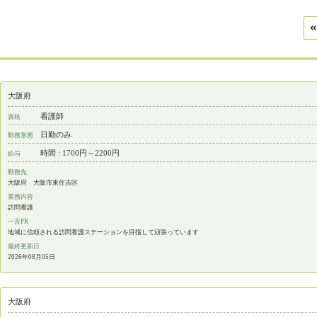
大阪府
看護師
資格
日勤のみ
勤務形態
時間 : 1700円～2200円
給与
勤務先
大阪府 大阪市東住吉区
業務内容
訪問看護
一言PR
地域に信頼される訪問看護ステーションを目指して頑張っています
最終更新日
2026年08月05日
大阪府