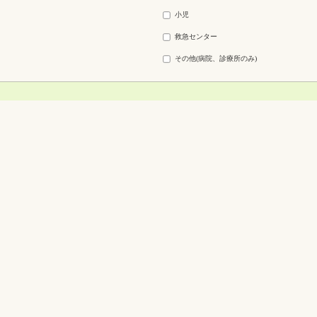
小児
救急センター
その他(病院、診療所のみ)