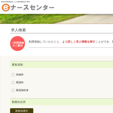
都道府県看護協会による無料職業紹介事業
求人検索
利用登録していただくと、
より詳しく求人情報を探す
ことができ、
ご利用登録
のご案内
募集資格
保健師
看護師
看護補助者
勤務先住所
勤務地選択