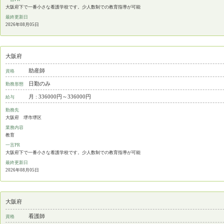
大阪府下で一番小さな看護学校です。少人数制での教育指導が可能
最終更新日
2026年08月05日
大阪府
助産師
資格
日勤のみ
勤務形態
月 : 336000円～336000円
給与
勤務先
大阪府 堺市堺区
業務内容
教育
一言PR
大阪府下で一番小さな看護学校です。少人数制での教育指導が可能
最終更新日
2026年08月05日
大阪府
看護師
資格