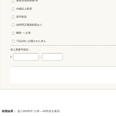
募集領域未経験OK
60歳以上歓迎
新卒歓迎
短時間正職員制度あり
離島･へき地
7日以内に公開された求人
求人票番号指定：
S
-
検索結果：
全1,089件中 21件～40件目を表示