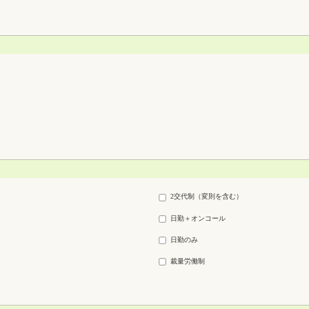
2交代制（変則を含む）
日勤＋オンコール
日勤のみ
裁量労働制