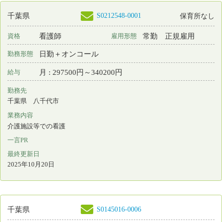
一言PR
最終更新日
2025年09月29日
S0191622-0005
千葉県
保育所なし
准看護師
非常勤
資格
雇用形態
日勤のみ
勤務形態
時間 : 1200円～2000円
給与
勤務先
千葉県 市原市
業務内容
外来看護 小児
一言PR
最終更新日
2025年09月19日
S0191622-0004
千葉県
保育所なし
准看護師
常勤 正規雇用
資格
雇用形態
日勤のみ
勤務形態