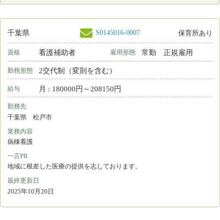
看護補助者
常勤 正規雇用
資格
雇用形態
2交代制（変則を含む）
勤務形態
月 : 227800円～324400円
給与
勤務先
千葉県 鎌ケ谷市
業務内容
その他
一言PR
２４時間保育等職員の福利厚生にも力をいれています。
最終更新日
2025年10月02日
S0212012-0002
千葉県
保育所なし
保健師
非常勤
資格
雇用形態
日勤のみ
勤務形態
月 : 280700円～370500円
給与
勤務先
千葉県 香取市
業務内容
地域保健