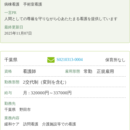
S0145016-0007
千葉県
保育所あり
看護補助者
常勤 正規雇用
資格
雇用形態
2交代制（変則を含む）
勤務形態
月 : 180000円～208150円
給与
勤務先
千葉県 松戸市
業務内容
病棟看護
一言PR
地域に根差した医療の提供を志しております。
最終更新日
2025年10月20日
S0212548-0001
千葉県
保育所なし
看護師
常勤 正規雇用
資格
雇用形態
日勤＋オンコール
勤務形態
月 : 297500円～340200円
給与