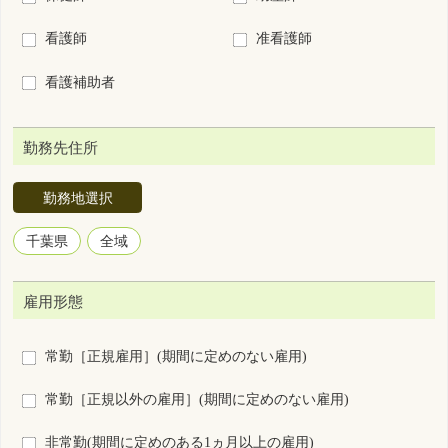
勤務地選択
千葉県
全域
雇用形態
常勤［正規雇用］(期間に定めのない雇用)
常勤［正規以外の雇用］(期間に定めのない雇用)
非常勤(期間に定めのある1ヵ月以上の雇用)
臨時雇用(期間に定めのある1ヵ月未満の雇用)
勤務形態
3交代制（変則を含む）
2交代制（変則を含む）
日勤＋当直
日勤＋オンコール
2部制（早番＋遅番）
日勤のみ
夜勤のみ
裁量労働制
その他