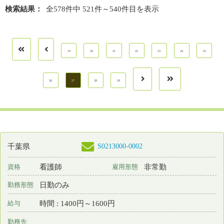
勤務先
千葉県 柏市
業務内容
病棟看護 手術室看護
一言PR
人間としての尊厳を守りながら心あたたまる看護を提供しています
最終更新日
2025年11月07日
S0210313-0004
千葉県
保育所なし
看護師
常勤 正規雇用
資格
雇用形態
2交代制（変則を含む）
勤務形態
月 : 320000円～337000円
給与
勤務先
千葉県 野田市
業務内容
緩和ケア 訪問看護 介護施設等での看護
一言PR
大東建託グループなので福利厚生も充実
最終更新日
2025年11月07日