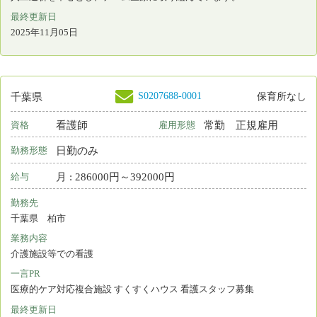
S0197671-0004
千葉県
保育所あり
看護師
常勤 正規雇用
資格
雇用形態
2交代制（変則を含む）
勤務形態
月 : 211650円～263170円
給与
勤務先
千葉県 我孫子市
業務内容
介護施設等での看護
一言PR
最終更新日
2025年10月11日
S0202338-0001
千葉県
保育所あり
看護師
常勤 正規雇用
資格
雇用形態
日勤＋オンコール
勤務形態
年 : 3500000円～4500000円
給与
勤務先
千葉県 習志野市
業務内容