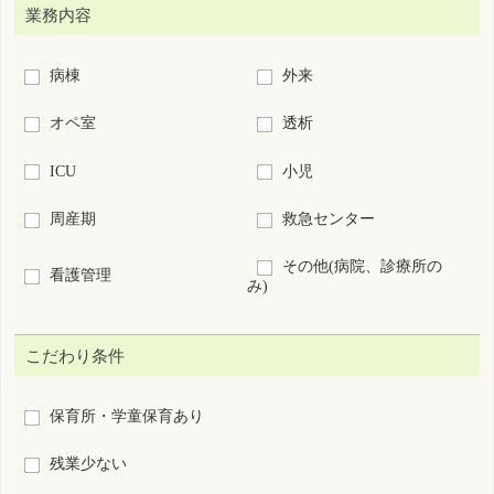
復職・ブランクOK
募集領域未経験OK
60歳以上歓迎
新卒歓迎
短時間正職員制度あり
離島･へき地
7日以内に公開された求人
求人票番号指定：
S
-
絞り込み検索