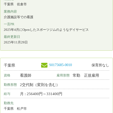
S0129906-0013
千葉県
保育所なし
看護補助者
常勤 正規雇用
資格
雇用形態
その他
勤務形態
月 : 202000円～244000円
給与
勤務先
千葉県 千葉市若葉区
業務内容
人工透析
一言PR
人工透析を中心とし、チーム医療に取り組んでいます。
最終更新日
2025年11月05日
S0207688-0001
千葉県
保育所なし
看護師
常勤 正規雇用
資格
雇用形態
日勤のみ
勤務形態
月 : 286000円～392000円
給与