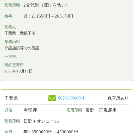
S0048815-0024
千葉県
看護師
常勤 正規雇用
資格
雇用形態
日勤のみ
勤務形態
月 : 215258円～321683円
給与
勤務先
千葉県 松戸市
業務内容
外来看護 検診
一言PR
看護と学びの機会を通して、ここで働く価値を実感しませんか
最終更新日
2025年09月12日
S0007075-0138
千葉県
保育所あり
看護師
非常勤
資格
雇用形態
日勤のみ
勤務形態
時間 : 1650円～1900円
給与