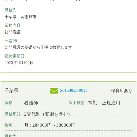
勤務先
千葉県 八千代市
業務内容
訪問看護
一言PR
職員が働きやすい職場作りに力を入れています。
最終更新日
2025年09月12日
検索結果：
全578件中 521件～540件目を表示
19
20
21
22
23
24
25
26
27
28
29
ナースセンターとは