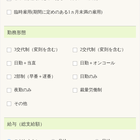
給与（総支給額）
こだわらない
月給
日給
時給
年俸
回毎
円以上
施設種別
病院
診療所
助産所
介護施設等
訪問看護ステーション・看
保健所・保健センター
多機
会社・事業所
学校・養成所等
救護(イベント等)
その他
業務内容
病棟
外来