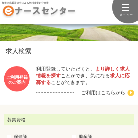
都道府県看護協会による無料職業紹介事業
メニュー
求人検索
利用登録していただくと、
より詳しく求人
情報を探す
ことができ、気になる
求人に応
ご利用登録
募する
ことができます。
のご案内
ご利用はこちらから
募集資格
保健師
助産師
看護師
准看護師
看護補助者
勤務先住所