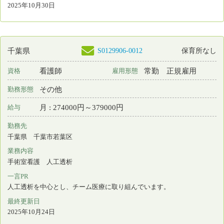
訪問看護
一言PR
訪問看護の基礎から丁寧に教育します！
最終更新日
2025年10月06日
S0158833-0011
千葉県
保育所あり
看護師
常勤 正規雇用
資格
雇用形態
2交代制（変則を含む）
勤務形態
月 : 284000円～380800円
給与
勤務先
千葉県 八千代市
業務内容
病棟看護 外来看護 退院調整 看護管理
一言PR
最終更新日
2025年10月06日
S0007049-0043
千葉県
保育所あり