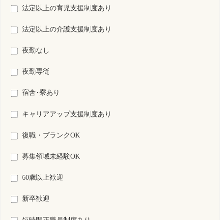
検索結果：
全578件中 521件～540件目を表示
19
20
21
22
23
24
25
26
27
28
29
S0213000-0002
千葉県
看護師
非常勤
資格
雇用形態
日勤のみ
勤務形態
時間 : 1400円～1600円
給与
勤務先
千葉県 佐倉市
業務内容
介護施設等での看護
一言PR
2025年4月にOpenしたスポーツジムのようなデイサービス
最終更新日
2025年11月29日