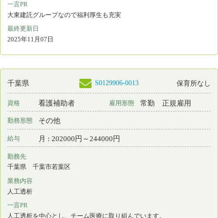
勤務先
千葉県 八千代市
業務内容
介護施設等での看護
一言PR
最終更新日
2025年10月20日
S0145016-0006
千葉県
看護師
常勤 正規雇用
資格
雇用形態
2交代制（変則を含む）
勤務形態
月 : 248000円～398000円
給与
勤務先
千葉県 松戸市
業務内容
病棟看護 手術室看護
一言PR
地域に根差した医療の提供を志しております。
最終更新日
2025年10月20日