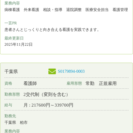
勤務先
千葉県 柏市
業務内容
介護施設等での看護
一言PR
医療的ケア対応複合施設 すくすくハウス 看護スタッフ募集
最終更新日
2025年10月30日
S0129906-0012
千葉県
保育所なし
看護師
常勤 正規雇用
資格
雇用形態
その他
勤務形態
月 : 274000円～379000円
給与
勤務先
千葉県 千葉市若葉区
業務内容
手術室看護 人工透析
一言PR
人工透析を中心とし、チーム医療に取り組んでいます。
最終更新日
2025年10月24日