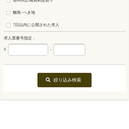
S0175685-0010
千葉県
保育所なし
看護師
常勤 正規雇用
資格
雇用形態
2交代制（変則を含む）
勤務形態
月 : 256400円～331400円
給与
勤務先
千葉県 松戸市
業務内容
病棟看護 外来看護 相談・指導 退院調整 医療安全担当 看護管理
一言PR
患者さんとじっくりと向き合える看護を実践できます。
最終更新日
2025年11月22日
S0179894-0003
千葉県
看護師
常勤 正規雇用
資格
雇用形態
2交代制（変則を含む）
勤務形態
月 : 217600円～339700円
給与