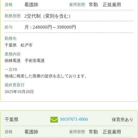
月 : 280000円～410000円
給与
勤務先
千葉県 市原市
業務内容
外来看護 相談・指導 小児
一言PR
最終更新日
2025年09月19日
S0208792-0001
千葉県
看護師
非常勤
資格
雇用形態
その他
勤務形態
月 : 54400円～256000円
給与
勤務先
千葉県 千葉市若葉区
業務内容
外来看護 小児
一言PR
地域に根差した小児医療を一緒に支えませんか？
最終更新日
2025年09月13日