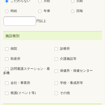
オペ室
透析
ICU
小児
周産期
救急センター
その他(病院、診療所の
看護管理
み)
こだわり条件
保育所・学童保育あり
残業少ない
法定以上の育児支援制度あり
法定以上の介護支援制度あり
夜勤なし
夜勤専従
宿舎･寮あり
キャリアアップ支援制度あり