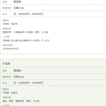
看護師
資格
日勤のみ
勤務形態
月 : 300000円～400000円
給与
勤務先
千葉県 佐倉市
業務内容
看護管理 介護施設等での看護 教育 その他
一言PR
信頼感と安心感のある施設作りを目指しています。
最終更新日
2026年04月16日
千葉県
看護師
資格
日勤のみ
勤務形態
月 : 220000円～320000円
給与
勤務先
千葉県 佐倉市
業務内容
相談・指導 看護管理 教育 その他
一言PR