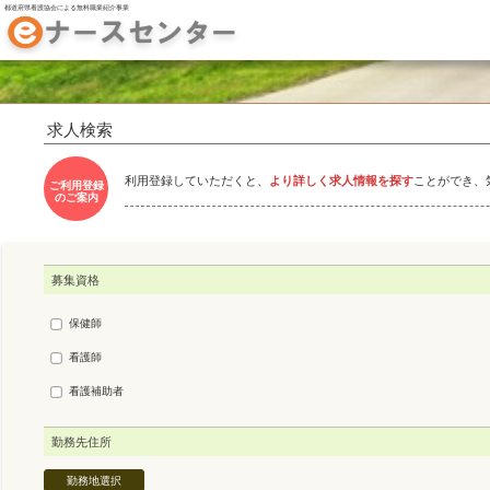
都道府県看護協会による無料職業紹介事業
求人検索
利用登録していただくと、
より詳しく求人情報を探す
ことができ、
ご利用登録
のご案内
募集資格
保健師
看護師
看護補助者
勤務先住所
勤務地選択