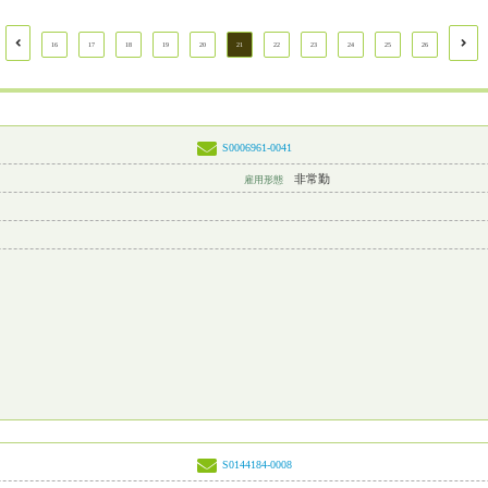
16
17
18
19
20
21
22
23
24
25
26
S0006961-0041
非常勤
雇用形態
S0144184-0008