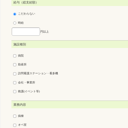
給与（総支給額）
こだわらない
時給
円以上
施設種別
病院
助産所
訪問看護ステーション・看多機
会社・事業所
救護(イベント等)
業務内容
病棟
オペ室