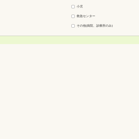
小児
救急センター
その他(病院、診療所のみ)