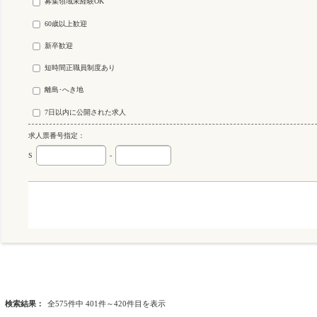
募集領域未経験OK
60歳以上歓迎
新卒歓迎
短時間正職員制度あり
離島･へき地
7日以内に公開された求人
求人票番号指定：
S
-
検索結果：
全575件中 401件～420件目を表示