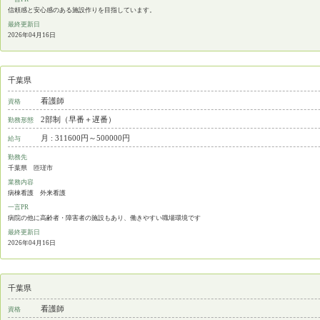
信頼感と安心感のある施設作りを目指しています。
最終更新日
2026年04月16日
千葉県
看護師
資格
2部制（早番＋遅番）
勤務形態
月 : 311600円～500000円
給与
勤務先
千葉県 匝瑳市
業務内容
病棟看護 外来看護
一言PR
病院の他に高齢者・障害者の施設もあり、働きやすい職場環境です
最終更新日
2026年04月16日
千葉県
看護師
資格