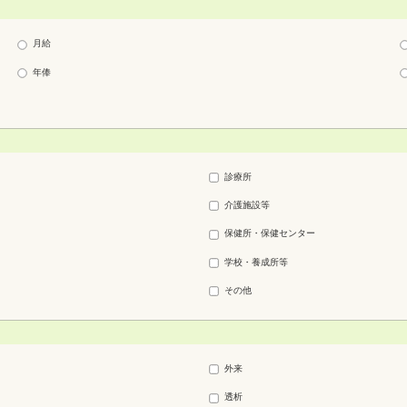
月給
年俸
診療所
介護施設等
保健所・保健センター
学校・養成所等
その他
外来
透析