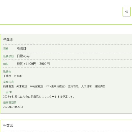
千葉県
看護師
資格
日勤のみ
勤務形態
時間 : 1400円～2000円
給与
勤務先
千葉県 市原市
業務内容
病棟看護 外来看護 手術室看護 ICU(集中治療室) 救命救急 人工透析 退院調整
一言PR
2029年11月ちはら台に新病院としてスタートする予定です。
最終更新日
2026年04月20日
千葉県