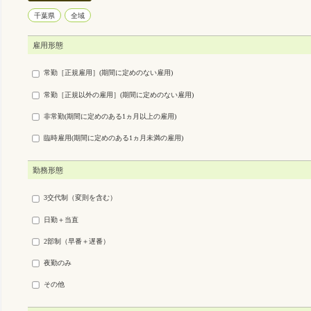
千葉県
全域
雇用形態
常勤［正規雇用］(期間に定めのない雇用)
常勤［正規以外の雇用］(期間に定めのない雇用)
非常勤(期間に定めのある1ヵ月以上の雇用)
臨時雇用(期間に定めのある1ヵ月未満の雇用)
勤務形態
3交代制（変則を含む）
日勤＋当直
2部制（早番＋遅番）
夜勤のみ
その他